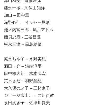
津山秋安 ‐ 遠藤雄弥
藤永一徹 ‐ 久保山知洋
加山 – 田中章
深野心仙 – イッセー尾形
池ノ内富三郎 ‐ 夙川アトム
磯貝忠彦 ‐ 三谷昌登
松永三津 – 黒島結菜
庵堂ちや子 – 水野美紀
酒田圭介 – 溝端淳平
田中雄太郎 – 木本武宏
荒木さだ – 羽野晶紀
大久保のぶ子 – 三林京子
ジョージ富士川 – 西川貴教
泉田あき子 – 佐津川愛美