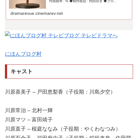
均視聴率 : % ◆制作統括 : 内田ゆき ◆プロ...
dramarevue.cinemarev.net
にほんブログ村
キャスト
川原喜美子 – 戸田恵梨香（子役期：川島夕空）
川原常治 – 北村一輝
川原マツ – 富田靖子
川原直子 – 桜庭ななみ（子役期：やくわなつみ）