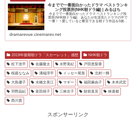
今までで一番面白かったドラマ ベストランキ
ング投票所(NHK朝ドラ編) | みるはち
今までで一番面白かったドラマ ベストランキング投
票所(NHK朝ドラ編) あなたが生涯見たドラマの中で
一番！！愛していると断言できる朝ドラ作品を5個選
んでください。大河ドラマ編も.....
dramarevue.cinemarev.net
2019年後期朝ドラ「スカーレット」感想
NHK朝ドラ
松下洸平
佐藤隆太
水野美紀
戸田恵梨香
桜庭ななみ
溝端淳平
イッセー尾形
北村一輝
大島優子
水橋文美江
マギー
福田麻由子
木本武宏
羽野晶紀
富田靖子
三林京子
財前直見
林遣都
西川貴
スポンサーリンク