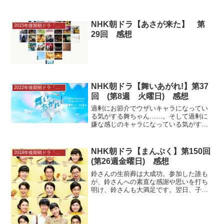
NHK朝ドラ【あさが来た】 第
2015年後期朝ドラ「あさが来た」
29回 感想
NHK朝ドラ【舞いあがれ!】第37
2022年後期朝ドラ「舞いあがれ!」感想
回 (第8週 火曜日) 感想
過剰にお節介でウザいキャラになってい
る気がする舞ちゃん……。そして過剰に
嫌な感じのキャラになっている気がする
柏木くん。なに？親の仇なの？無事に航
空学校へ入学した舞（福原遥）は、宮崎
本校で寮生活を始める。同室には矢野倫
NHK朝ドラ【まんぷく】第150回
2018年後期朝ドラ「まんぷく」
子（山崎紘菜）がいた。男...
(第26週金曜日) 感想
鈴さんの生前葬は大成功。参加した誰も
が、鈴さんへの素直な感謝や思いを打ち
明け、鈴さんも大満足です。翌日、子供
たちが生前葬に賛成したことをきっかけ
に福ちゃんがひらめきます。「食べ歩け
るヌードルの価値がわかるのは頭の柔ら
かい若者たちではないか」...