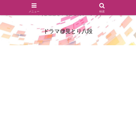
ドラマのシーンとセリフを切り取ったあらすじレビュー(復習ネタ
メニュー
検索
バレ)と感想を中心としたブログです
ドラマ@見とり八段