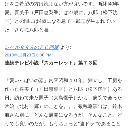
けをご希望の方は読まない方が良いです。 昭和40年
夏。喜美子（戸田恵梨香）は27歳に。八郎（松下洸
平）との間には4歳になる息子・武志が生まれてい
た。さらに八郎と喜…
レベル９９９のＦＣ部屋
より:
2019年12月23日 6:06 PM
連続テレビ小説『スカーレット』第７３回
「愛いっぱいの器」内容昭和４０年。独立し、工房を
作った喜美子（戸田恵梨香）と八郎（松下洸平）ある
日、訪ねて来た照子（大島優子）から、病院で会った
常治（北村一輝）のことを。。。敬称略演出は、鈴木
航さん別に、どんな展開になろうが、そんなこと、ど
うでも良いのだが。もうちょっと“連ドラ”であること