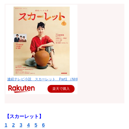
連続テレビ小説 スカーレット Part1 （NHKドラマ・ガイド） [ 水橋文美江 ]
楽天で購入
【スカーレット】
1
2
3
4
5
6