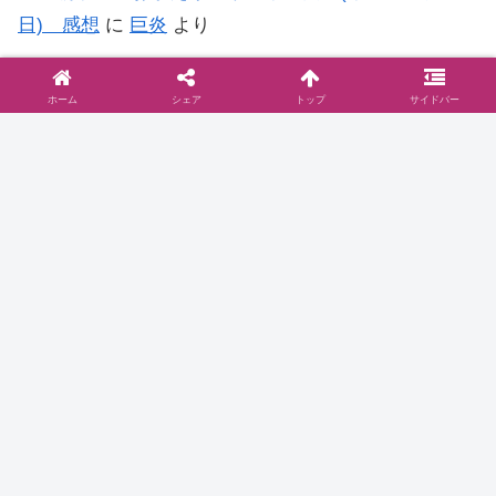
日) 感想
に
巨炎
より
NHK朝ドラ【おかえりモネ】第15回 (第3週 金曜
ホーム
シェア
トップ
サイドバー
日) 感想
に
もう…何がなんだか日記
より
◆お問い合わせは
こちら
まで
◆プライバシーポリシー
プライバシーポリシーと2006年に行った
ブログ移転に関して
お問い合わせとプライバシーポリシーご訪問いた
だきありがとうございます。当サイト『ドラマ@
見とり八段』( )のプライバシーポリシーについて
以下をご参照ください。免責事項 当サイトで
は、コンテンツについてできる限り正確に保つよ
2016.10.16
dramablog.cinemarev.net
うに努めております…