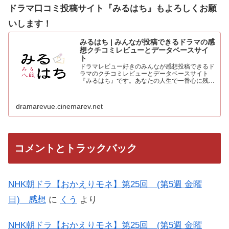
ドラマ口コミ投稿サイト『みるはち』もよろしくお願
いします！
みるはち | みんなが投稿できるドラマの感
想クチコミレビューとデータベースサイ
ト
ドラマレビュー好きのみんなが感想投稿できるド
ラマのクチコミレビューとデータベースサイト
『みるはち』です。あなたの人生で一番心に残っ
た「好きなベストドラマ投票所」も常時受付中。
人気のドラマを見て、みんなの感想を投稿しよう
dramarevue.cinemarev.net
コメントとトラックバック
NHK朝ドラ【おかえりモネ】第25回 (第5週 金曜
日) 感想
に
くう
より
NHK朝ドラ【おかえりモネ】第25回 (第5週 金曜