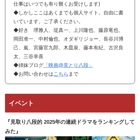
仕事はいつでも有り難くお受けします)
◆しかしここはあくまでも個人サイト。自由に書
いています。ご了承ください。
◆好き 堺雅人、堤真一、上川隆也、藤原竜也、
岡田准一、中村倫也、オダギリジョー、長谷川博
己、嵐、宮藤官九郎、木皿泉、藤本有紀、古沢良
太、三谷幸喜
◆姉妹ブログ
「映画@見とり八段」
◆お問い合わせは
こちら
まで
イベント
『見取り八段的 2025年の連続ドラマをランキングして
みた』