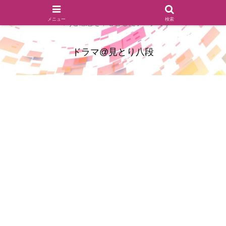
ドラマのシーンとセリフを切り取ったあらすじレビュー(復習ネタ
メニュー
検索
バレ)と感想を中心としたブログです
ドラマ@見とり八段