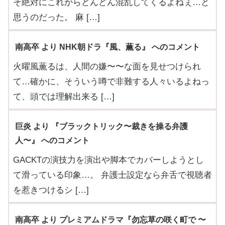
そ絶対にこれからどんどん混乱してくるよねぇ…と
思うのだった。 麻 […]
南高卒 より NHK朝ドラ『風、薫る』 へのコメント
火曜風薫るは、人間の嫌〜〜な面を見せつけられ
て…確かに、そういう噂で非難する人々いるよねっ
て、頭では理解出来る […]
巨炎 より 『ブラックトリック〜裁きを操る弁護
人〜』 へのコメント
GACKTの演技力を演出や脚本でカバーしようとし
て滑っている印象…。 弁護士設定なら弁舌で視聴者
を惹きつけるシ […]
南高卒 より プレミアムドラマ『勿忘草の咲く町で 〜