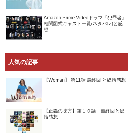
Amazon Prime Videoドラマ『犯罪者』
相関図式キャスト一覧(ネタバレ)と感
想
人気の記事
【Woman】 第11話 最終回 と総括感想
【正義の味方】第１０話 最終回と総
括感想