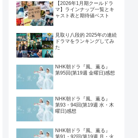
【2026年1月期クールドラ
マ】ラインナップ一覧とキ
ャスト表と期待値ベスト
見取り八段的 2025年の連続
ドラマをランキングしてみ
た
NHK朝ドラ『風、薫る』
第95回(第19週 金曜日)感想
NHK朝ドラ『風、薫る』
第93・94回(第19週 水・木
曜日)感想
NHK朝ドラ『風、薫る』
第91・92回(第19週 月・火