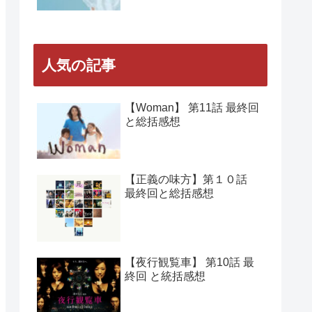
人気の記事
【Woman】 第11話 最終回
と総括感想
【正義の味方】第１０話
最終回と総括感想
【夜行観覧車】 第10話 最
終回 と統括感想