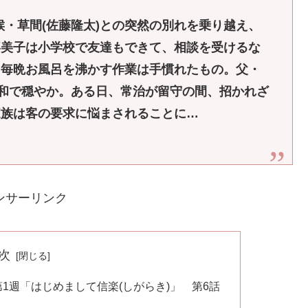
居候・草間(佐藤隆太)との突然の別れを乗り越え、
喜美子は小学校で友達もできて、相談を受けるな
、毎晩お風呂を沸かす作業は手慣れたもの。父・
平和で穏やか。ある日、常治が留守の間、招かれざ
家族は客の要求に悩まされることに…
ンサーリンク
次
1週「はじめまして信楽(しがらき)」 第6話