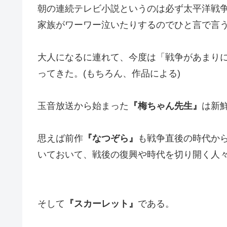
朝の連続テレビ小説というのは必ず太平洋戦争
家族がワーワー泣いたりするのでひと言で言
大人になるに連れて、今度は「戦争があまり
ってきた。(もちろん、作品による)
玉音放送から始まった
『梅ちゃん先生』
は新鮮
思えば前作
『なつぞら』
も戦争直後の時代か
いておいて、戦後の復興や時代を切り開く人
そして
『スカーレット』
である。