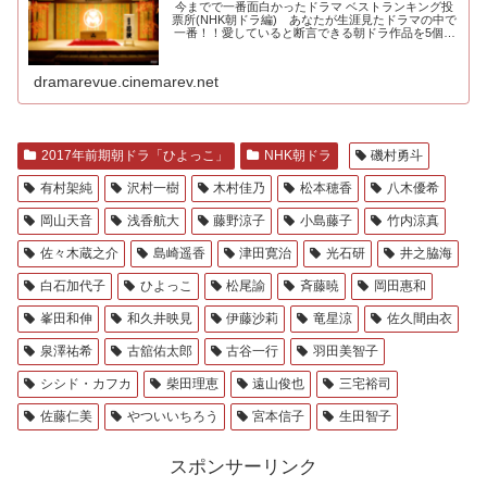
今までで一番面白かったドラマ ベストランキング投
票所(NHK朝ドラ編) あなたが生涯見たドラマの中で
一番！！愛していると断言できる朝ドラ作品を5個選
んでください。大河ドラマ編も.....
dramarevue.cinemarev.net
2017年前期朝ドラ「ひよっこ」
NHK朝ドラ
磯村勇斗
有村架純
沢村一樹
木村佳乃
松本穂香
八木優希
岡山天音
浅香航大
藤野涼子
小島藤子
竹内涼真
佐々木蔵之介
島崎遥香
津田寛治
光石研
井之脇海
白石加代子
ひよっこ
松尾諭
斉藤暁
岡田惠和
峯田和伸
和久井映見
伊藤沙莉
竜星涼
佐久間由衣
泉澤祐希
古舘佑太郎
古谷一行
羽田美智子
シシド・カフカ
柴田理恵
遠山俊也
三宅裕司
佐藤仁美
やついいちろう
宮本信子
生田智子
スポンサーリンク