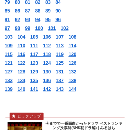
79
80
81
82
83
84
85
86
87
88
89
90
91
92
93
94
95
96
97
98
99
100
101
102
103
104
105
106
107
108
109
110
111
112
113
114
115
116
117 118
119
120
121
122
123
124
125
126
127
128
129
130
131
132
133
134
135
136
137
138
139
140
141
142
143
144
今までで一番面白かったドラマ ベストランキ
ング投票所(NHK朝ドラ編) | みるはち