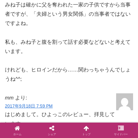
みね子は確かに父を奪われた一家の子供ですから当事
者ですが、「夫婦という男女関係」の当事者ではない
ですよね。
私も、みね子と腹を割って話す必要などないと考えて
います。
けれども、ヒロインだから……関わっちゃうんでしょ
うね^^;
mm
より:
2017年9月18日 7:59 PM
はじめまして。ひよっこのレビュー、拝見して
います。
向き合って話しにくいことを話す、なんてしなくてい
ホーム
シェア
トップ
サイドバー