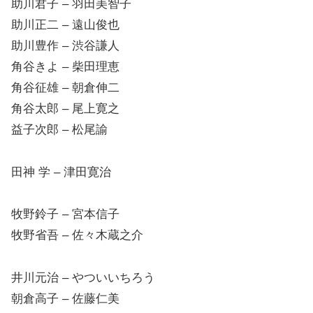
助川君子 – 羽田美智子
助川正二 – 遠山俊也
助川豊作 – 渋谷謙人
角谷きよ – 柴田理恵
角谷征雄 – 朝倉伸二
角谷太郎 – 尾上寛之
益子次郎 – 松尾諭
田神 学 – 津田寛治
牧野鈴子 – 宮本信子
牧野省吾 – 佐々木蔵之介
井川元治 – やついいちろう
朝倉高子 – 佐藤仁美