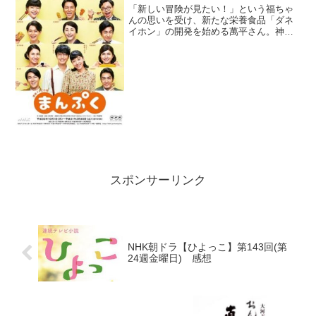
「新しい冒険が見たい！」という福ちゃ
んの思いを受け、新たな栄養食品「ダネ
イホン」の開発を始める萬平さん。神部
さんら何人かの社員と一緒に、必要な栄
養を含む食材を探します。「みんなが幸
せになるものを作りたい」と、ご飯も食
べずに研究室にこもる萬平...
スポンサーリンク
NHK朝ドラ【ひよっこ】第143回(第
24週金曜日) 感想