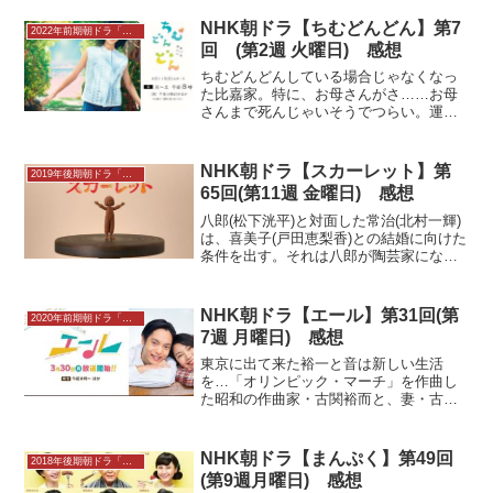
いつもの時間になっても目覚ましが鳴ら
NHK朝ドラ【ちむどんどん】第7
ず、気になってしまった早苗...
2022年前期朝ドラ「ちむどんどん」感想
回 (第2週 火曜日) 感想
ちむどんどんしている場合じゃなくなっ
た比嘉家。特に、お母さんがさ……お母
さんまで死んじゃいそうでつらい。運動
会の日が近づいてきた。ひとりの働きで
一家を支える比嘉優子（仲間由紀恵）だ
ったが、運動会に向けて新しい体操着や
NHK朝ドラ【スカーレット】第
2019年後期朝ドラ「スカーレット」感想
ズック靴を買い与えるのは...
65回(第11週 金曜日) 感想
八郎(松下洸平)と対面した常治(北村一輝)
は、喜美子(戸田恵梨香)との結婚に向けた
条件を出す。それは八郎が陶芸家になる
夢を捨てて、丸熊陶業の社員として働き
続けること。自分のように経済的な負担
を喜美子にかけてほしくないと訴える。
NHK朝ドラ【エール】第31回(第
2020年前期朝ドラ「エール」感想
八郎は承諾する...
7週 月曜日) 感想
東京に出て来た裕一と音は新しい生活
を…「オリンピック・マーチ」を作曲し
た昭和の作曲家・古関裕而と、妻・古関
金子をモデルに…NHK朝ドラ「エール」
第31回 感想。あらすじ、キャスト、ネ
タバレレビューなど…は連続テレビ小説
NHK朝ドラ【まんぷく】第49回
2018年後期朝ドラ「まんぷく」
102作目。AK制作…
(第9週月曜日) 感想