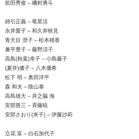
前田秀俊 – 磯村勇斗
綿引正義 – 竜星涼
永井愛子 – 和久井映見
青天目 澄子 – 松本穂香
兼平豊子 – 藤野涼子
高島(秋葉)幸子 – 小島藤子
(夏井)優子 – 八木優希
松下 明 – 奥田洋平
森 和夫 – 陰山泰
高島雄大 – 井之脇 海
安部善三 – 斉藤暁
安部さおり(米子) – 伊藤沙莉
立花 富 – 白石加代子