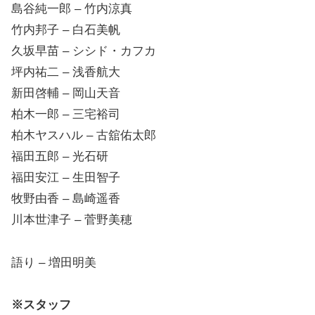
島谷純一郎 – 竹内涼真
竹内邦子 – 白石美帆
久坂早苗 – シシド・カフカ
坪内祐二 – 浅香航大
新田啓輔 – 岡山天音
柏木一郎 – 三宅裕司
柏木ヤスハル – 古舘佑太郎
福田五郎 – 光石研
福田安江 – 生田智子
牧野由香 – 島崎遥香
川本世津子 – 菅野美穂
語り – 増田明美
※スタッフ