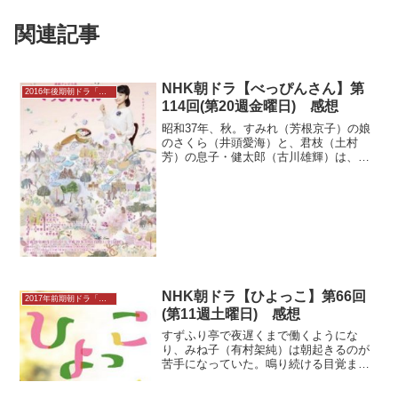
関連記事
NHK朝ドラ【べっぴんさん】第
2016年後期朝ドラ「べっぴんさん」
114回(第20週金曜日) 感想
昭和37年、秋。すみれ（芳根京子）の娘
のさくら（井頭愛海）と、君枝（土村
芳）の息子・健太郎（古川雄輝）は、大
学受験の願書提出の時期を迎えていた。
祖母の琴子（いしのようこ）を中心に、
家族からは関西の大学に行くことを期待
されている健太郎（古川雄...
NHK朝ドラ【ひよっこ】第66回
2017年前期朝ドラ「ひよっこ」
(第11週土曜日) 感想
すずふり亭で夜遅くまで働くようにな
り、みね子（有村架純）は朝起きるのが
苦手になっていた。鳴り続ける目覚まし
時計に早苗（シシド・カフカ）は毎朝起
こされてイライラする。しかしある日、