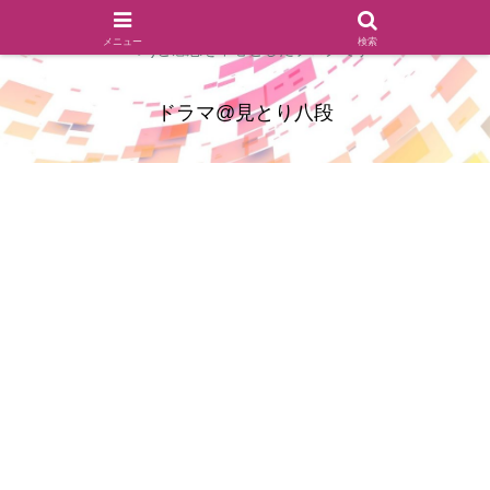
ドラマのシーンとセリフを切り取ったあらすじレビュー(復習ネタ
メニュー
検索
バレ)と感想を中心としたブログです
ドラマ@見とり八段