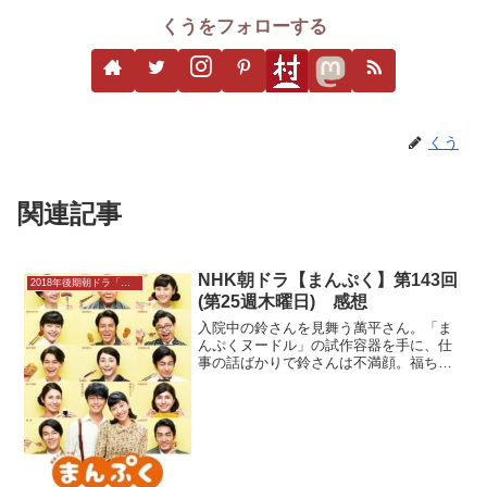
くうをフォローする
くう
関連記事
NHK朝ドラ【まんぷく】第143回
2018年後期朝ドラ「まんぷく」
(第25週木曜日) 感想
入院中の鈴さんを見舞う萬平さん。「ま
んぷくヌードル」の試作容器を手に、仕
事の話ばかりで鈴さんは不満顔。福ちゃ
んがなだめると、鈴さんは最近、変な夢
に悩まされていることを明かします。一
方、開発の最終段階を迎えた「まんぷく
ヌードル」に問題が発生。...