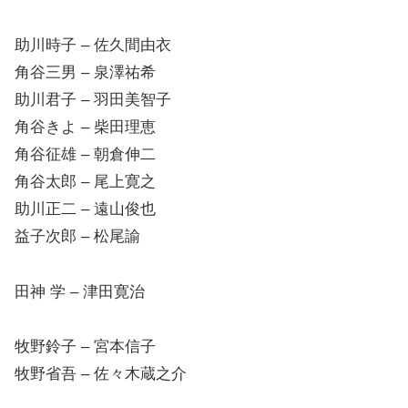
助川時子 – 佐久間由衣
角谷三男 – 泉澤祐希
助川君子 – 羽田美智子
角谷きよ – 柴田理恵
角谷征雄 – 朝倉伸二
角谷太郎 – 尾上寛之
助川正二 – 遠山俊也
益子次郎 – 松尾諭
田神 学 – 津田寛治
牧野鈴子 – 宮本信子
牧野省吾 – 佐々木蔵之介