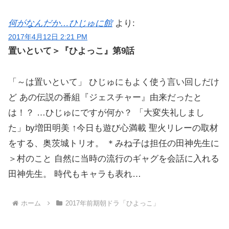
何がなんだか…ひじゅに館
より:
2017年4月12日 2:21 PM
置いといて＞『ひよっこ』第9話
「～は置いといて」 ひじゅにもよく使う言い回しだけ
ど あの伝説の番組『ジェスチャー』由来だったと
は！？ …ひじゅにですが何か？ 「大変失礼しまし
た」by増田明美 ↑今日も遊び心満載 聖火リレーの取材
をする、奥茨城トリオ。 ＊みね子は担任の田神先生に
＞村のこと 自然に当時の流行のギャグを会話に入れる
田神先生。 時代もキャラも表れ…
ホーム
2017年前期朝ドラ「ひよっこ」