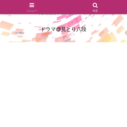
ドラマのシーンとセリフを切り取ったあらすじレビュー(復習ネタ
メニュー
検索
バレ)と感想を中心としたブログです
ドラマ@見とり八段