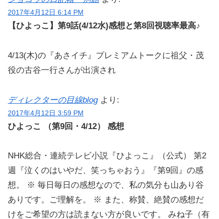
2017年4月12日 6:14 PM
【ひよっこ】第9話(4/12水)感想と第8回視聴率最高♪
4/13(木)の『あさイチ』プレミアムトークに祖父・茂
役の古谷一行さんが出演され
ディレクターの目線blog
より:
2017年4月12日 3:59 PM
ひよっこ （第9回・4/12） 感想
NHK総合・連続テレビ小説『ひよっこ』（公式） 第2
週『泣くのはいやだ、笑っちゃおう』『第9回』の感
想。 ※ 毎日毎日の感想なので、私の気分も山あり谷
ありです。ご理解を。 ※ また、称賛、絶賛の感想だ
けをご希望の方は読まない方が良いです。 みね子（有