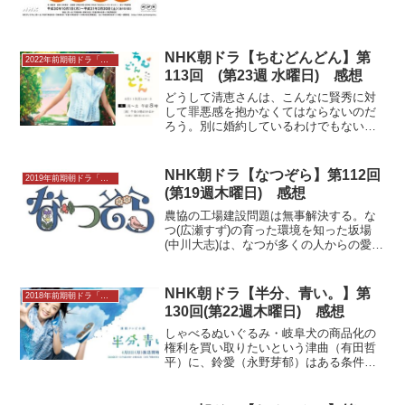
NHK朝ドラ【ちむどんどん】第
2022年前期朝ドラ「ちむどんどん」感想
113回 (第23週 水曜日) 感想
どうして清恵さんは、こんなに賢秀に対
して罪悪感を抱かなくてはならないのだ
ろう。別に婚約しているわけでもない
し、恋人ですらなかったはずだわ。どう
して自分の実家に戻るために、風来坊の
詐欺師に頭下げなきゃならないのだろ
NHK朝ドラ【なつぞら】第112回
2019年前期朝ドラ「なつぞら」
う。いろいろと納得いかない…...
(第19週木曜日) 感想
農協の工場建設問題は無事解決する。な
つ(広瀬すず)の育った環境を知った坂場
(中川大志)は、なつが多くの人からの愛情
を受けて育ったことを実感し、絵を生み
出す力の源を知る。そして坂場はある思
いをなつに打ち明ける。組合長の田辺(宇
NHK朝ドラ【半分、青い。】第
2018年前期朝ドラ「半分、青い。」
梶剛士)に呼ばれ...
130回(第22週木曜日) 感想
しゃべるぬいぐるみ・岐阜犬の商品化の
権利を買い取りたいという津曲（有田哲
平）に、鈴愛（永野芽郁）はある条件で
応える。早速、下見で東京を訪れるが、
津曲の会社は廃校になった中学校を再利