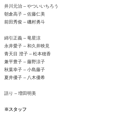
井川元治 – やついいちろう
朝倉高子 – 佐藤仁美
前田秀俊 – 磯村勇斗
綿引正義 – 竜星涼
永井愛子 – 和久井映見
青天目 澄子 – 松本穂香
兼平豊子 – 藤野涼子
秋葉幸子 – 小島藤子
夏井優子 – 八木優希
語り – 増田明美
※スタッフ