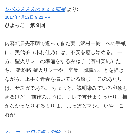
レベル９９９のｇｏｏ部屋
より:
2017年4月12日 9:22 PM
ひよっこ 第９回
内容転居先不明で返ってきた実（沢村一樹）への手紙
に、美代子（木村佳乃）は、不安を感じ始める。 一
方、聖火リレーの準備をするみね子（有村架純）た
ち。 敬称略 聖火リレーや、卒業、就職のことを描き
ながら、上手く青春を描いている感じ。 このあたり
は、サスガである。 ちょっと、説明染みている印象も
あるけど、 前作のように、ナレで被せまくったり、描
かなかったりするよりは、 よっぽどマシ。 いや、こ
れが、…
ショコラの日記帳・別館
より: