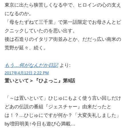
東京に出たら狭苦しくなる中で、ヒロインの心の支え
になるのか。
「母をたずねて三千里」で第一話限定でお母さんとピ
クニックしていたのを思い出す。
後は石造りのイタリア街並みとか、だだっ広い南米の
荒野が延々、続く。
もう…何がなんだか日記
より:
2017年4月12日 2:22 PM
置いといて＞『ひよっこ』第9話
「～は置いといて」ひじゅにもよく使う言い回しだけ
どあの伝説の番組『ジェスチャー』由来だったと
は！？…ひじゅにですが何か？「大変失礼しました」
by増田明美↑今日も遊び心満載…