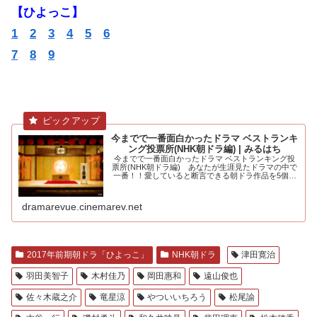
【ひよっこ】
1
2
3
4
5
6
7
8
9
今までで一番面白かったドラマ ベストランキ
ング投票所(NHK朝ドラ編) | みるはち
今までで一番面白かったドラマ ベストランキング投
票所(NHK朝ドラ編) あなたが生涯見たドラマの中で
一番！！愛していると断言できる朝ドラ作品を5個選
んでください。大河ドラマ編も.....
dramarevue.cinemarev.net
2017年前期朝ドラ「ひよっこ」
NHK朝ドラ
津田寛治
羽田美智子
木村佳乃
岡田惠和
遠山俊也
佐々木蔵之介
竜星涼
やついいちろう
松尾諭