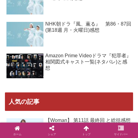
NHK朝ドラ『風、薫る』 第86・87回
(第18週 月・火曜日)感想
Amazon Prime Videoドラマ『犯罪者』
相関図式キャスト一覧(ネタバレ)と感
想
人気の記事
【Woman】 第11話 最終回 と総括感想
ホーム
シェア
トップ
サイドバー