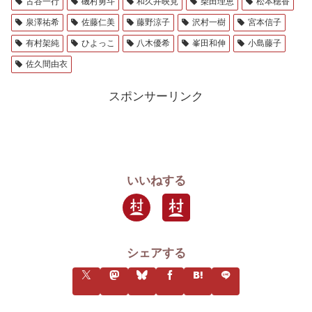
古谷一行
磯村勇斗
和久井映見
柴田理恵
松本穂香
泉澤祐希
佐藤仁美
藤野涼子
沢村一樹
宮本信子
有村架純
ひよっこ
八木優希
峯田和伸
小島藤子
佐久間由衣
スポンサーリンク
いいねする
シェアする