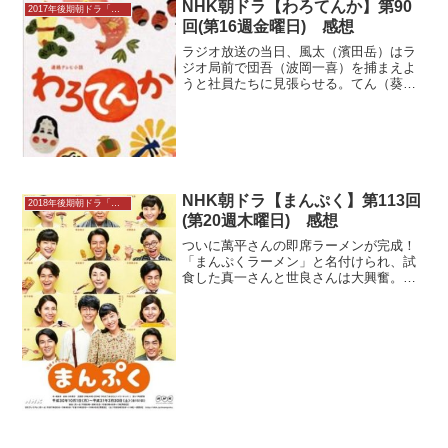
用したシェアオフィスの中にあった。校
NHK朝ドラ【わろてんか】第90
2017年後期朝ドラ「わろてんか」
内を案内されると、出会う...
回(第16週金曜日) 感想
ラジオ放送の当日、風太（濱田岳）はラ
ジオ局前で団吾（波岡一喜）を捕まえよ
うと社員たちに見張らせる。てん（葵わ
かな）は息子の隼也（大八木凱斗）が、
ゆくゆくは藤吉（松坂桃李）の跡を継い
で北村笑店で働きたいと言うのを聞い
て、うれしい気持ちで一杯に...
NHK朝ドラ【まんぷく】第113回
2018年後期朝ドラ「まんぷく」
(第20週木曜日) 感想
ついに萬平さんの即席ラーメンが完成！
「まんぷくラーメン」と名付けられ、試
食した真一さんと世良さんは大興奮。す
ぐにでも量産するよう訴え、売り出す手
伝いを買って出てくれました。そこで萬
平さんは商品化に向けてパッケージのデ
ザインを忠彦さんに依頼。...