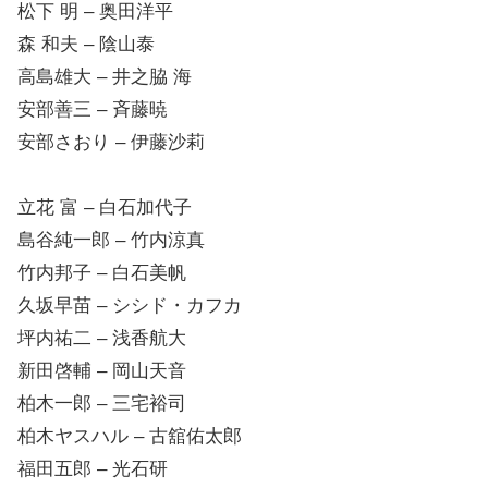
松下 明 – 奥田洋平
森 和夫 – 陰山泰
高島雄大 – 井之脇 海
安部善三 – 斉藤暁
安部さおり – 伊藤沙莉
立花 富 – 白石加代子
島谷純一郎 – 竹内涼真
竹内邦子 – 白石美帆
久坂早苗 – シシド・カフカ
坪内祐二 – 浅香航大
新田啓輔 – 岡山天音
柏木一郎 – 三宅裕司
柏木ヤスハル – 古舘佑太郎
福田五郎 – 光石研