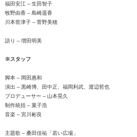
福田安江 – 生田智子
牧野由香 – 島崎遥香
川本世津子 – 菅野美穂
語り – 増田明美
※スタッフ
脚本 – 岡田惠和
演出 – 黒崎博、田中正、福岡利武、渡辺哲也
プロデューサー – 山本晃久
制作統括 – 菓子浩
音楽 – 宮川彬良
主題歌 – 桑田佳祐「若い広場」