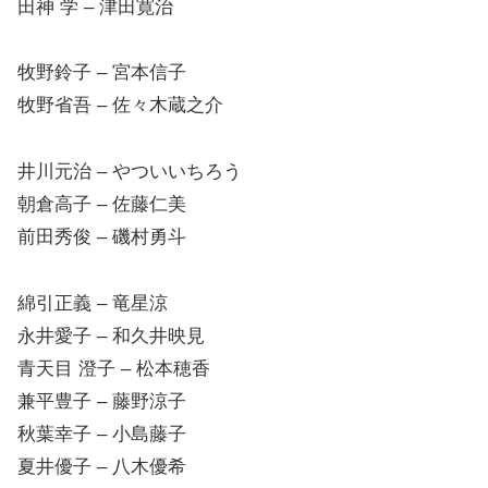
田神 学 – 津田寛治
牧野鈴子 – 宮本信子
牧野省吾 – 佐々木蔵之介
井川元治 – やついいちろう
朝倉高子 – 佐藤仁美
前田秀俊 – 磯村勇斗
綿引正義 – 竜星涼
永井愛子 – 和久井映見
青天目 澄子 – 松本穂香
兼平豊子 – 藤野涼子
秋葉幸子 – 小島藤子
夏井優子 – 八木優希