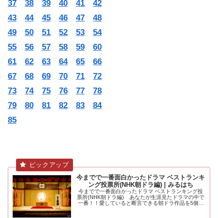
37
38
39
40
41
42
43
44
45
46
47
48
49
50
51
52
53
54
55
56
57
58
59
60
61
62
63
64
65
66
67
68
69
70
71
72
73
74
75
76
77
78
79
80
81
82
83
84
85
今までで一番面白かったドラマ ベストランキ
ング投票所(NHK朝ドラ編) | みるはち
今までで一番面白かったドラマ ベストランキング投
票所(NHK朝ドラ編) あなたが生涯見たドラマの中で
一番！！愛していると断言できる朝ドラ作品を5個選
んでください。大河ドラマ編も.....