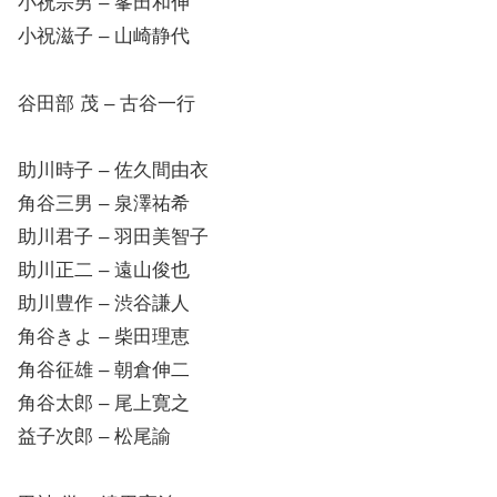
小祝宗男 – 峯田和伸
小祝滋子 – 山崎静代
谷田部 茂 – 古谷一行
助川時子 – 佐久間由衣
角谷三男 – 泉澤祐希
助川君子 – 羽田美智子
助川正二 – 遠山俊也
助川豊作 – 渋谷謙人
角谷きよ – 柴田理恵
角谷征雄 – 朝倉伸二
角谷太郎 – 尾上寛之
益子次郎 – 松尾諭