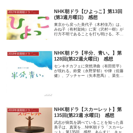
NHK朝ドラ【ひよっこ】第13回
2017年前期朝ドラ「ひよっこ」
(第3週月曜日) 感想
東京から戻った美代子（木村佳乃）は、
みね子（有村架純）に実（沢村一樹）が
行方不明であることを打ち明ける。不安
が的中し、動揺するみね子。自分が大人
だったら一緒に行ってあげられたとたま
らない気持ちになるが、正月には帰ると
NHK朝ドラ【半分、青い。】第
言っていた実を信じて待つ...
2018年前期朝ドラ「半分、青い。」
128回(第22週火曜日) 感想
センキチカフェに突然津曲（有田哲平）
が現れる。鈴愛（永野芽郁）や律（佐藤
健）、ブッチャー（矢本悠馬）、菜生
（奈緒）たちの警戒をよそに一方的に身
の上話をしゃべり続けたあげく、岐阜犬
を自分に預けてくれないかと要求。この
しゃべるぬいぐるみのアイデ...
NHK朝ドラ【スカーレット】第
2019年後期朝ドラ「スカーレット」感想
135回(第23週 水曜日) 感想
武志が病気を調べていることを知った喜
美子は、真実を…NHK朝ドラ「スカーレ
ット」第135回 感想。あらすじ、キャス