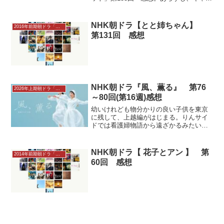
ト、ネタバレレビューなど…は連続テレ
ビ小説101作目。BK制作。 Superflyの主
題歌、中堅人気女優・戸田恵梨香の…
NHK朝ドラ【とと姉ちゃん】
2016年前期朝ドラ「とと姉ちゃん」
第131回 感想
NHK朝ドラ『風、薫る』 第76
2026年上期朝ドラ「風、薫る」感想
～80回(第16週)感想
幼いけれども物分かりの良い子供を東京
に残して、上越編がはじまる。りんサイ
ドでは看護婦物語から遠ざかるみたい。
捨松（多部未華子）からの提案に思い悩
むりん（見上愛）。直美（上坂樹里）
は、りん、美津（水野美紀）、環（英
NHK朝ドラ【 花子とアン 】 第
2014年前期朝ドラ「花子とアン」
茉）にある提案をする……(7...
60回 感想