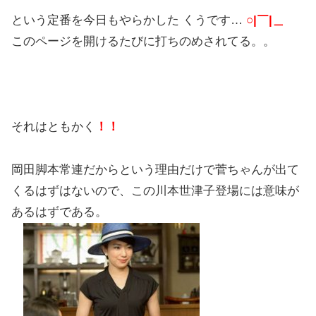
という定番を今日もやらかした くうです…
○|￣|＿
このページを開けるたびに打ちのめされてる。。
それはともかく
！！
岡田脚本常連だからという理由だけで菅ちゃんが出て
くるはずはないので、この川本世津子登場には意味が
あるはずである。