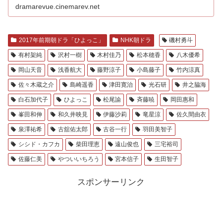
dramarevue.cinemarev.net
2017年前期朝ドラ「ひよっこ」
NHK朝ドラ
磯村勇斗
有村架純
沢村一樹
木村佳乃
松本穂香
八木優希
岡山天音
浅香航大
藤野涼子
小島藤子
竹内涼真
佐々木蔵之介
島崎遥香
津田寛治
光石研
井之脇海
白石加代子
ひよっこ
松尾諭
斉藤暁
岡田惠和
峯田和伸
和久井映見
伊藤沙莉
竜星涼
佐久間由衣
泉澤祐希
古舘佑太郎
古谷一行
羽田美智子
シシド・カフカ
柴田理恵
遠山俊也
三宅裕司
佐藤仁美
やついいちろう
宮本信子
生田智子
スポンサーリンク