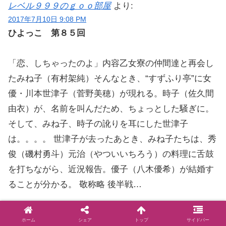
レベル９９９のｇｏｏ部屋
より:
2017年7月10日 9:08 PM
ひよっこ 第８５回
「恋、しちゃったのよ」内容乙女寮の仲間達と再会し
たみね子（有村架純）そんなとき、“すずふり亭”に女
優・川本世津子（菅野美穂）が現れる。時子（佐久間
由衣）が、名前を叫んだため、ちょっとした騒ぎに。
そして、みね子、時子の訛りを耳にした世津子
は。。。。 世津子が去ったあとき、みね子たちは、秀
俊（磯村勇斗）元治（やついいちろう）の料理に舌鼓
を打ちながら、近況報告。優子（八木優希）が結婚す
ることが分かる。 敬称略 後半戦…
巨炎
より:
ホーム
シェア
トップ
サイドバー