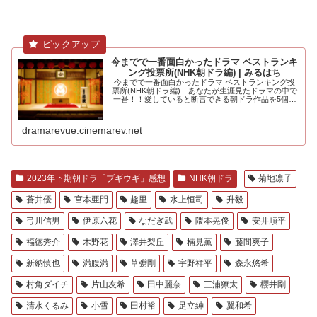
今までで一番面白かったドラマ ベストランキ
ング投票所(NHK朝ドラ編) | みるはち
今までで一番面白かったドラマ ベストランキング投
票所(NHK朝ドラ編) あなたが生涯見たドラマの中で
一番！！愛していると断言できる朝ドラ作品を5個選
んでください。大河ドラマ編も.....
dramarevue.cinemarev.net
2023年下期朝ドラ「ブギウギ」感想
NHK朝ドラ
菊地凛子
蒼井優
宮本亜門
趣里
水上恒司
升毅
弓川信男
伊原六花
なだぎ武
隈本晃俊
安井順平
福徳秀介
木野花
澤井梨丘
楠見薫
藤間爽子
新納慎也
満腹満
草彅剛
宇野祥平
森永悠希
村角ダイチ
片山友希
田中麗奈
三浦獠太
櫻井剛
清水くるみ
小雪
田村裕
足立紳
翼和希