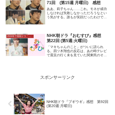
71回 (第15週 月曜日) 感想
ああ、莉子ちゃん……これ。モネが成功
しなければ失敗しなかっただろうなとい
う気がする。誰もが笑顔だったわけでは
ないんだよなぁ……。耕治（内野聖
陽）、龍己（藤竜也）に続いて、東京に
やってきた未知（蒔田彩珠）。「菅波
（坂口健太郎）に会いたい」とい...
NHK朝ドラ『おむすび』感想
2024年下期朝ドラ「おむすび」感想
第22回 (第5週:火曜日)
「マキちゃんのこと」がついに語られ
る。四ツ木翔也の反応は、あの時テレビ
で震災の行く末を見ていた関東民のそれ
よね。泣いたからといって何もできな
い。今は、たぶん現実を知って寄り添う
事しか…１９９５年１月１７日、阪神・
淡路大震災に遭遇して学校の避...
スポンサーリンク
NHK朝ドラ『ブギウギ』感想 第92回
(第20週:月曜日)