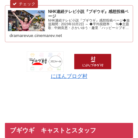
NHK連続テレビ小説『ブギウギ』感想投稿ペ
ージ
NHK連続テレビ小説『ブギウギ』感想投稿ページ◆放
送期間 : 2023年10月2日 ～ ◆平均視聴率 : %◆主題
歌 : 中納良恵・さかいゆう・趣里「ハッピー☆ブギ」
◆主演 : ...
dramarevue.cinemarev.net
にほんブログ村
ブギウギ キャストとスタッフ