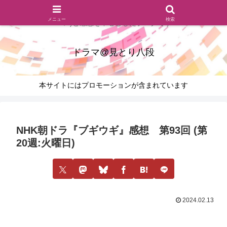
ドラマのシーンとセリフを切り取ったあらすじレビュー(復習ネタ
メニュー
検索
バレ)と感想を中心としたブログです
ドラマ@見とり八段
本サイトにはプロモーションが含まれています
NHK朝ドラ『ブギウギ』感想 第93回 (第
20週:火曜日)
2024.02.13