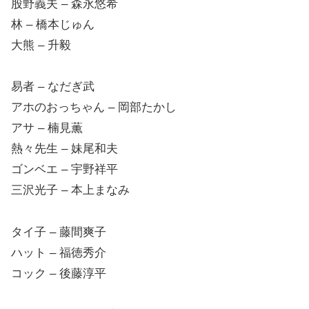
股野義夫 – 森永悠希
林 – 橋本じゅん
大熊 – 升毅
易者 – なだぎ武
アホのおっちゃん – 岡部たかし
アサ – 楠見薫
熱々先生 – 妹尾和夫
ゴンベエ – 宇野祥平
三沢光子 – 本上まなみ
タイ子 – 藤間爽子
ハット – 福徳秀介
コック – 後藤淳平