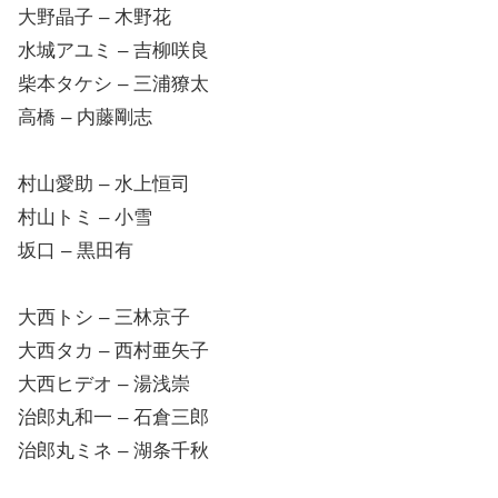
大野晶子 – 木野花
水城アユミ – 吉柳咲良
柴本タケシ – 三浦獠太
高橋 – 内藤剛志
村山愛助 – 水上恒司
村山トミ – 小雪
坂口 – 黒田有
大西トシ – 三林京子
大西タカ – 西村亜矢子
大西ヒデオ – 湯浅崇
治郎丸和一 – 石倉三郎
治郎丸ミネ – 湖条千秋