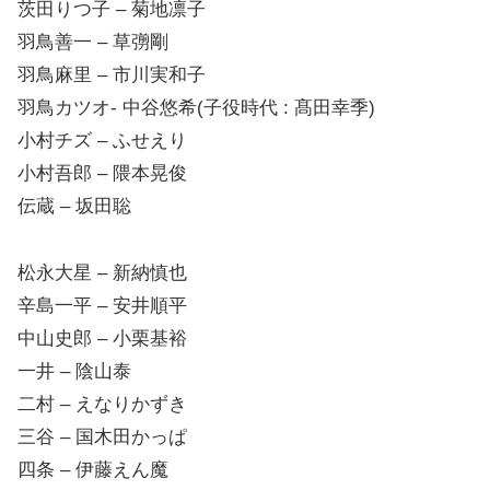
茨田りつ子 – 菊地凛子
羽鳥善一 – 草彅剛
羽鳥麻里 – 市川実和子
羽鳥カツオ- 中谷悠希(子役時代 : 髙田幸季)
小村チズ – ふせえり
小村吾郎 – 隈本晃俊
伝蔵 – 坂田聡
松永大星 – 新納慎也
辛島一平 – 安井順平
中山史郎 – 小栗基裕
一井 – 陰山泰
二村 – えなりかずき
三谷 – 国木田かっぱ
四条 – 伊藤えん魔