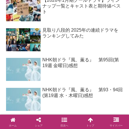
【2026年1月期クールドラマ】ライン
ナップ一覧とキャスト表と期待値ベス
ト
見取り八段的 2025年の連続ドラマを
ランキングしてみた
NHK朝ドラ『風、薫る』 第95回(第
19週 金曜日)感想
NHK朝ドラ『風、薫る』 第93・94回
(第19週 水・木曜日)感想
NHK朝ドラ『風、薫る』 第91・92回
(第19週 月・火曜日)感想
ホーム
シェア
目次へ
トップ
サイドバー