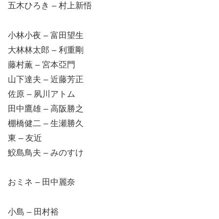
五木ひろき – 村上新悟
小林小夜 – 富田望生
大林林太郎 – 利重剛
藤村薫 – 宮本亞門
山下達夫 – 近藤芳正
佐原 – 夙川アトム
田中鷹雄 – 高阪勝之
棚橋健二 – 生瀬勝久
東 – 友近
鮫島鳥夫 – みのすけ
おミネ – 田中麗奈
小島 – 田村裕