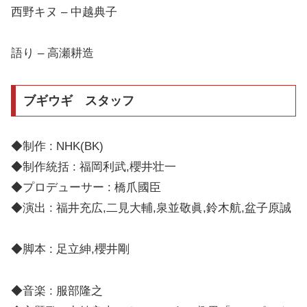
西野キヌ – 中越典子
語り – 高瀬耕造
ブギウギ スタッフ
◆制作 : NHK(BK)
◆制作統括 : 福岡利武,櫻井壮一
◆プロデューサー : 橋爪國臣
◆演出 : 福井充広,二見大輔,泉並敬眞,鈴木航,盆子原誠
◆脚本 : 足立紳,櫻井剛
◆音楽 : 服部隆之