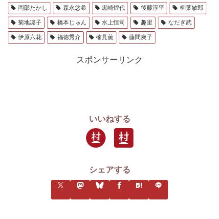
岡部たかし
森永悠希
黒崎煌代
後藤淳平
柳葉敏郎
菊地凛子
橋本じゅん
水上恒司
趣里
なだぎ武
伊原六花
福徳秀介
楠見薫
藤間爽子
スポンサーリンク
いいねする
シェアする