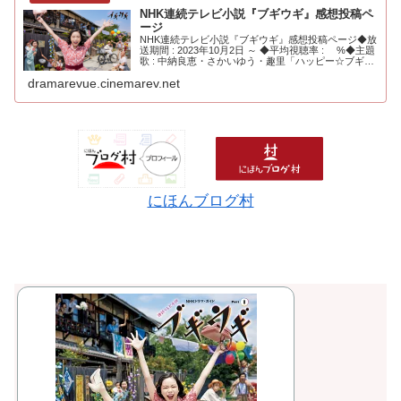
NHK連続テレビ小説『ブギウギ』感想投稿ペ
ージ
NHK連続テレビ小説『ブギウギ』感想投稿ページ◆放
送期間 : 2023年10月2日 ～ ◆平均視聴率 : %◆主題
歌 : 中納良恵・さかいゆう・趣里「ハッピー☆ブギ」
◆主演 : ...
dramarevue.cinemarev.net
にほんブログ村