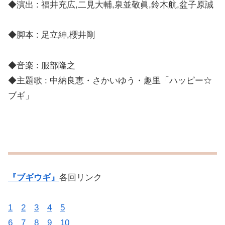
◆演出 : 福井充広,二見大輔,泉並敬眞,鈴木航,盆子原誠
◆脚本 : 足立紳,櫻井剛
◆音楽 : 服部隆之
◆主題歌 : 中納良恵・さかいゆう・趣里「ハッピー☆
ブギ」
『ブギウギ』
各回リンク
1
2
3
4
5
6
7
8
9
10