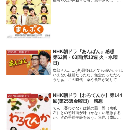
福ちゃんが仲裁するも、萬平さんは「見
つからなければ、作ればいい」と源ちゃ
んを突き放します。その言葉が胸に響い
た源ちゃんは資料を調べて、「フリーズ
ドライ」という技術を発見...
NHK朝ドラ『あんぱん』感想
2025年上期朝ドラ「あんぱん」感想
第62回・63回(第13週 火・水曜
日)
次郎さん……(泣)最後はとても穏やかとは
いえない様相だったな。無念だっただろ
うなぁ。この時代、薬や食料が足りてい
れば治っただろう病もきっと多かったは
ず。のぶ（今田美桜）に見守られて次郎
（中島歩）が息を引き取る。初七日が過
NHK朝ドラ【わろてんか】第144
2017年後期朝ドラ「わろてんか」
ぎ、朝田家に顔を出し...
回(第25週金曜日) 感想
てん（葵わかな）は孫の藤一郎（南岐
左）との初対面が叶（かな）い感激する
が、皆の手前平静を装う。隼也（成田
凌）一家を迎えて久しぶりににぎやかな
家で、てんはつばき（水上京香）と一緒