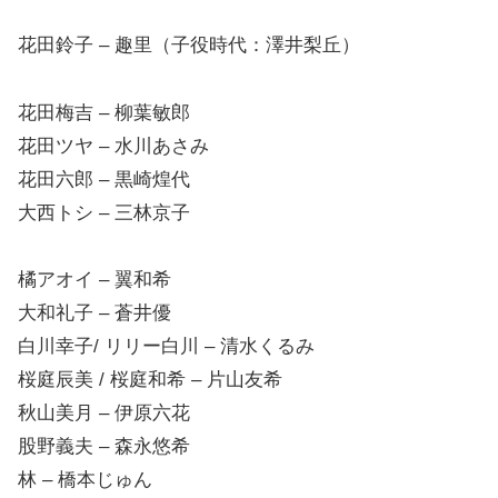
花田鈴子 – 趣里（子役時代：澤井梨丘）
花田梅吉 – 柳葉敏郎
花田ツヤ – 水川あさみ
花田六郎 – 黒崎煌代
大西トシ – 三林京子
橘アオイ – 翼和希
大和礼子 – 蒼井優
白川幸子/ リリー白川 – 清水くるみ
桜庭辰美 / 桜庭和希 – 片山友希
秋山美月 – 伊原六花
股野義夫 – 森永悠希
林 – 橋本じゅん