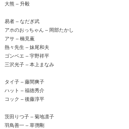
大熊 – 升毅
易者 – なだぎ武
アホのおっちゃん – 岡部たかし
アサ – 楠見薫
熱々先生 – 妹尾和夫
ゴンベエ – 宇野祥平
三沢光子 – 本上まなみ
タイ子 – 藤間爽子
ハット – 福徳秀介
コック – 後藤淳平
茨田りつ子 – 菊地凛子
羽鳥善一 – 草彅剛