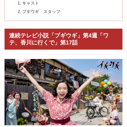
キャスト
ブギウギ スタッフ
連続テレビ小説「ブギウギ」第4週「ワ
テ、香川に行くで」第17話