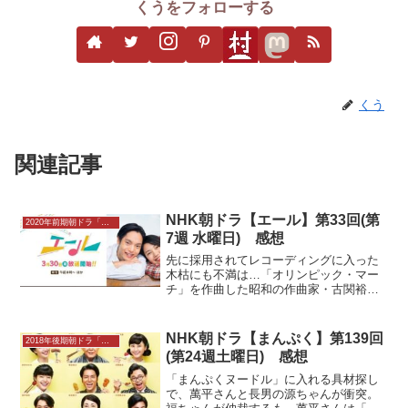
くうをフォローする
くう
関連記事
NHK朝ドラ【エール】第33回(第
2020年前期朝ドラ「エール」感想
7週 水曜日) 感想
先に採用されてレコーディングに入った
木枯にも不満は…「オリンピック・マー
チ」を作曲した昭和の作曲家・古関裕而
と、妻・古関金子をモデルに…NHK朝ド
ラ「エール」第33回 感想。あらすじ、
キャスト、ネタバレレビューなど…は連
NHK朝ドラ【まんぷく】第139回
2018年後期朝ドラ「まんぷく」
続テレビ小説102作目。AK制作…
(第24週土曜日) 感想
「まんぷくヌードル」に入れる具材探し
で、萬平さんと長男の源ちゃんが衝突。