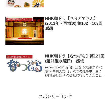
に料理の腕を振るった。その夜隼也は、
家を捨てつばきと駆け落ちした...
NHK朝ドラ【ちりとてちん】
2007年後期朝ドラ「ちりとてちん」感想
(2013年・再放送) 第102・103回
感想
NHK朝ドラ【なつぞら】第123回
2019年前期朝ドラ「なつぞら」
(第21週水曜日) 感想
natsuzora-120帰宅したなつ(広瀬すず)に
坂場(中川大志)は、なつの仕事中、麻子
(貫地谷しほり)の会社に行ってきたことを
打ち明ける。坂場は、子供が生まれ、預
けやすい年齢になるまで入社を待っても
らうと決めたと言う。なつは保育園の事
情...
スポンサーリンク