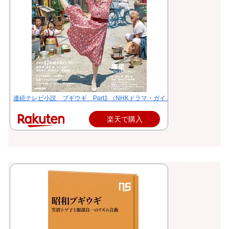
連続テレビ小説 ブギウギ Part1 （NHKドラマ・ガイド） [ 足立 紳 ]
楽天で購入