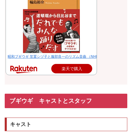
昭和ブギウギ 笠置シヅ子と服部良一のリズム音曲 （NHK出版新書 703 703） [
楽天で購入
ブギウギ キャストとスタッフ
キャスト