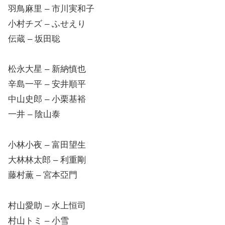
羽鳥麻里 – 市川実和子
小村チズ – ふせえり
伝蔵 – 坂田聡
松永大星 – 新納慎也
辛島一平 – 安井順平
中山史郎 – 小栗基裕
一井 – 陰山泰
小林小夜 – 富田望生
大林林太郎 – 利重剛
藤村薫 – 宮本亞門
村山愛助 – 水上恒司
村山トミ – 小雪