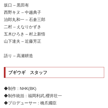
坂口 – 黒田有
西野キヌ – 中越典子
治郎丸和一 – 石倉三郎
二村 – えなりかずき
五木ひろき – 村上新悟
山下達夫 – 近藤芳正
語り – 高瀬耕造
ブギウギ スタッフ
◆制作 : NHK(BK)
◆制作統括 : 福岡利武,櫻井壮一
◆プロデューサー : 橋爪國臣