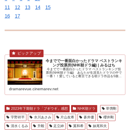
11
12
13
14
15
16
17
今までで一番面白かったドラマ ベストランキ
ング投票所(NHK朝ドラ編) | みるはち
今までで一番面白かったドラマ ベストランキング投
票所(NHK朝ドラ編) あなたが生涯見たドラマの中で
一番！！愛していると断言できる朝ドラ作品を5個選
んでください。大河ドラマ編も.....
dramarevue.cinemarev.net
2023年下期朝ドラ「ブギウギ」感想
NHK朝ドラ
草彅剛
宇野祥平
水川あさみ
片山友希
蒼井優
櫻井剛
清水くるみ
升毅
足立紳
翼和希
妹尾和夫