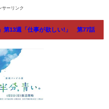
ンサーリンク
第13週「仕事が欲しい!」 第77話