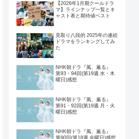
【2026年1月期クールドラ
マ】ラインナップ一覧とキ
ャスト表と期待値ベスト
見取り八段的 2025年の連続
ドラマをランキングしてみ
た
NHK朝ドラ『風、薫る』
第93・94回(第19週 水・木
曜日)感想
NHK朝ドラ『風、薫る』
第91・92回(第19週 月・火
曜日)感想
NHK朝ドラ『風、薫る』
第90回(第18週 金曜日)感想