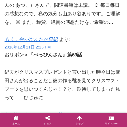
んの あつこ）さんで、関連書籍は未読。 ※ 毎日毎日
の感想なので、私の気分も山あり谷ありです。ご理解
を。 ※ また、称賛、絶賛の感想だけをご希望の…
もう…何がなんだか日記
より:
2016年12月21日 2:25 PM
おリボン＞『べっぴんさん』第69話
紀夫がクリスマスプレゼントと言い出した時今日は麻
田さんが出ることだし彼の作る靴を見てクリスマス・
ブーツを思いつくんじゃ！？と、期待してしまった私
って……ひじゅに…
何がなんだか…ひじゅに館
より:
2016年12月21日 2:24 PM
ホーム
シェア
トップ
サイドバー