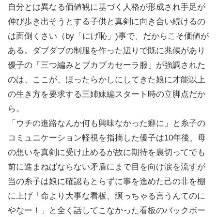
自分とは異なる価値観に基づく人格が形成され手足が
伸び歩き出そうとする子供と真剣に向き合い続けるの
は面倒くさい（by「にげ恥」)事で、だからこそ価値が
ある。ダブダブの制服を作った辺りで既に兆候があり
優子の「三つ編みとブカブカセーラ服」が強調された
のは、ここが、ほったらかしにしてきた娘に才能以上
の生き方を要求する三姉妹編スタート時の立脚点だか
ら。
「ウチの進路なんか何も興味なかった癖に」と糸子の
コミュニケーション軽視を指摘した優子は10年後、母
の想いを真剣に受け止めるが故に期待を裏切ってでも
前に進まねばならない矛盾にまで目を向け涙を流すが
当の糸子は娘に確認もとらずに事を進めた己の非を棚
に上げ「命より大事な看板、譲っちゃる言うんてのに
やなー！」と全く話してこなかった看板のバックボー