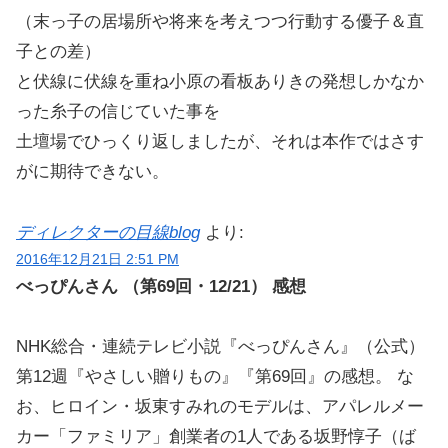
（末っ子の居場所や将来を考えつつ行動する優子＆直
子との差）
と伏線に伏線を重ね小原の看板ありきの発想しかなか
った糸子の信じていた事を
土壇場でひっくり返しましたが、それは本作ではさす
がに期待できない。
ディレクターの目線blog
より:
2016年12月21日 2:51 PM
べっぴんさん （第69回・12/21） 感想
NHK総合・連続テレビ小説『べっぴんさん』（公式）
第12週『やさしい贈りもの』『第69回』の感想。 な
お、ヒロイン・坂東すみれのモデルは、アパレルメー
カー「ファミリア」創業者の1人である坂野惇子（ば