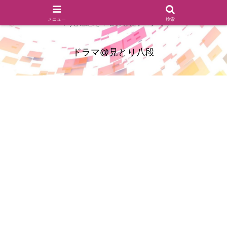
ドラマのシーンとセリフを切り取ったあらすじレビュー(復習ネタ
メニュー
検索
バレ)と感想を中心としたブログです
ドラマ@見とり八段