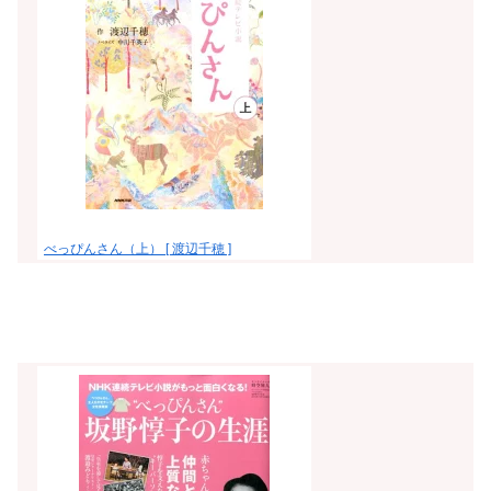
べっぴんさん（上） [ 渡辺千穂 ]