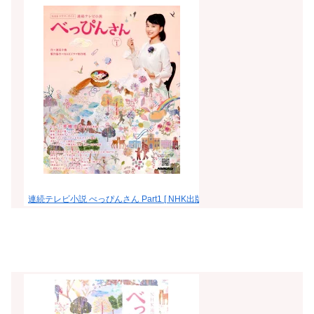
連続テレビ小説 べっぴんさん Part1 [ NHK出版 ]