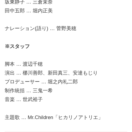
坂東静子 … 三倉茉奈
田中五郎 … 堀内正美
ナレーション(語り) … 菅野美穂
※スタッフ
脚本 … 渡辺千穂
演出 … 梛川善郎、新田真三、安達もじり
プロデューサー … 堀之内礼二郎
制作統括 … 三鬼一希
音楽 … 世武裕子
主題歌 … Mr.Children「ヒカリノアトリエ」