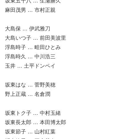
坂東五十八 … 生瀬勝久
麻田茂男 … 市村正親
大島保 … 伊武雅刀
大島いつ子 … 前田美波里
浮島時子 … 畦田ひとみ
浮島時久 … 中川浩三
玉井 … 土平ドンペイ
坂東はな … 菅野美穂
野上正蔵 … 名倉潤
坂東トク子 … 中村玉緒
坂東長太郎 … 本田博太郎
坂東節子 … 山村紅葉