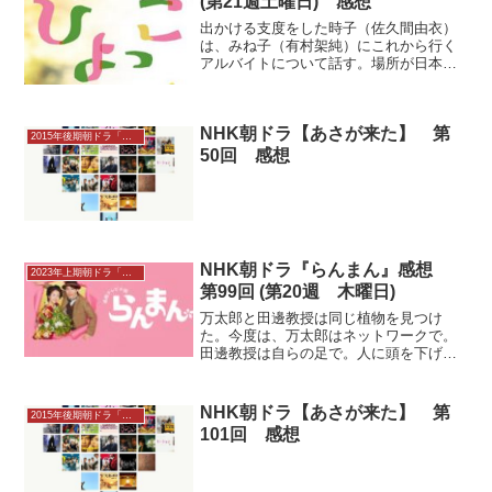
(第21週土曜日) 感想
出かける支度をした時子（佐久間由衣）
は、みね子（有村架純）にこれから行く
アルバイトについて話す。場所が日本橋
なので、三男（泉澤祐希）の様子ものぞ
いてくるという。米屋では、さおり（伊
藤沙莉）が三男に「謝らなきゃいけない
NHK朝ドラ【あさが来た】 第
ことがある」と、ある告白...
2015年後期朝ドラ「あさが来た」
50回 感想
NHK朝ドラ『らんまん』感想
2023年上期朝ドラ「らんまん」感想
第99回 (第20週 木曜日)
万太郎と田邊教授は同じ植物を見つけ
た。今度は、万太郎はネットワークで。
田邊教授は自らの足で。人に頭を下げる
ことができるようになった教授。もう同
じ争いにはならないと思うな。失意の底
にいた田邊（要潤）は、妻・聡子（中田
NHK朝ドラ【あさが来た】 第
2015年後期朝ドラ「あさが来た」
青渚）に背中を押され、植物...
101回 感想