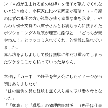
ン（＝娘が生まれる前の経緯）を優子が汲んでくれな
いと泣き喚く。小原家に比べ安岡家が薄暗く（＝母親
のはずの糸子の方が視野が狭く狭量な事を示唆）、や
んわり優子支持の八重子さんとお婆ちゃんに挟まれた
ポジショニング＆服装が理恵に酷似と「『どっちが親
やねん！』とツッコミ入れてくれ」的情報に溢れてい
ました。
赤ん坊をよしよしして後は無駄に年だけ重ねてしまっ
たツケをここから払っていった糸やん。
本作は「カーネ」の静子を主人公にしたイメージが当
初はありましたが
「妹の面倒を見た経験も無く入り婿を取り妻＆母とな
った」
「『家庭』と『職場』の物理的距離感」（糸子は仕事