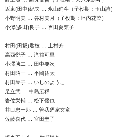
坂東(田中)紀夫 … 永山絢斗（子役期：玉山詩）
小野明美 … 谷村美月（子役期：坪内花菜）
小澤(多田)良子 … 百田夏菜子
村田(田坂)君枝 … 土村芳
高西悦子 … 滝裕可里
小澤勝二 … 田中要次
村田昭一 … 平岡祐太
村田琴子 … いしのようこ
足立武 … 中島広稀
岩佐栄輔 … 松下優也
井口忠一郎 … 曽我廼家文童
佐藤喜代 … 宮田圭子