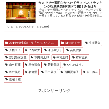
今までで一番面白かったドラマ ベストランキ
ング投票所(NHK朝ドラ編) | みるはち
今までで一番面白かったドラマ ベストランキング投
票所(NHK朝ドラ編) あなたが生涯見たドラマの中で
一番！！愛していると断言できる朝ドラ作品を5個選
んでください。大河ドラマ編も.....
dramarevue.cinemarev.net
2016年後期朝ドラ「べっぴんさん」
NHK朝ドラ
生瀬勝久
芳根京子
平岡祐太
蓮佛美沙子
高良健吾
曽我廼家文童
本田博太郎
中村玉緒
市村正親
山村紅葉
三倉茉奈
菅野美穂
いしのようこ
谷村美月
名倉潤
田中要次
百田夏菜子
永山絢斗
渡辺千穂
スポンサーリンク