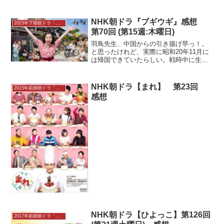
NHK朝ドラ『ブギウギ』感想
2023年下期朝ドラ「ブギウギ」感想
第70回 (第15週:木曜日)
羽鳥先生、中国からの引き揚げ早っ！。
と思ったけれど、実際に昭和20年11月に
は帰国できていたらしい。戦時中に生ま
れていた第3子との再会も無事に出来て、
本当に良かったなぁ……。再開した劇場
での久しぶりの公演。茨田りつ子（菊地
NHK朝ドラ【まれ】 第23回
2015年前期朝ドラ「まれ」
凛子）の歌に続いて...
感想
NHK朝ドラ【ひよっこ】第126回
2017年前期朝ドラ「ひよっこ」