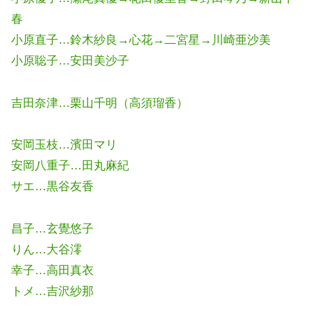
春
小原直子…鈴木紗良→心花→二宮星→川崎亜沙美
小原聡子…安田美沙子
吉田奈津…栗山千明（高須瑠香）
安岡玉枝…濱田マリ
安岡八重子…田丸麻紀
サエ…黒谷友香
昌子…玄覺悠子
りん…大谷澪
幸子…高田真衣
トメ…吉沢紗那