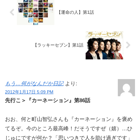
【運命の人】第1話
【ラッキーセブン】第1話
もう…何がなんだか日記
より:
2012年1月17日 5:09 PM
先行こ＞『カーネーション』第86話
おお、何と町山智弘さんも『カーネーション』を褒め
てるぞ。今のところ最高峰！だそうですぜ（嬉）…ひ
じゅにですが何か？「思いつきで人を助け過ぎです」