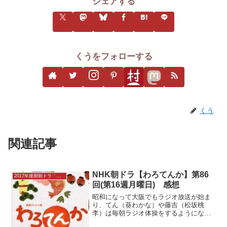
シェアする
くうをフォローする
くう
関連記事
NHK朝ドラ【わろてんか】第86
2017年後期朝ドラ「わろてんか」
回(第16週月曜日) 感想
昭和になって大阪でもラジオ放送が始ま
り、てん（葵わかな）や藤吉（松坂桃
李）は毎朝ラジオ体操をするようになっ
ていた。寄席では万歳人気が高まり、風