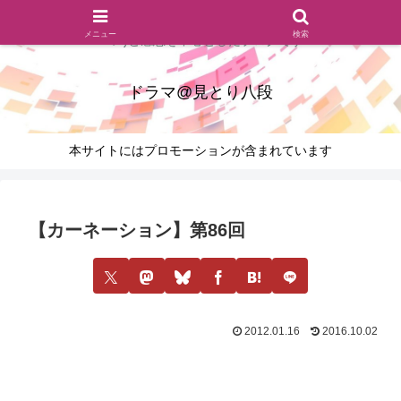
ドラマのシーンとセリフを切り取ったあらすじレビュー(復習ネタ
メニュー
検索
バレ)と感想を中心としたブログです
ドラマ@見とり八段
本サイトにはプロモーションが含まれています
【カーネーション】第86回
2012.01.16
2016.10.02