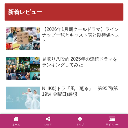
新着レビュー
【2026年1月期クールドラマ】ライン
ナップ一覧とキャスト表と期待値ベス
ト
見取り八段的 2025年の連続ドラマを
ランキングしてみた
NHK朝ドラ『風、薫る』 第95回(第
19週 金曜日)感想
NHK朝ドラ『風、薫る』 第93・94回
(第19週 水・木曜日)感想
ホーム
シェア
トップ
サイドバー