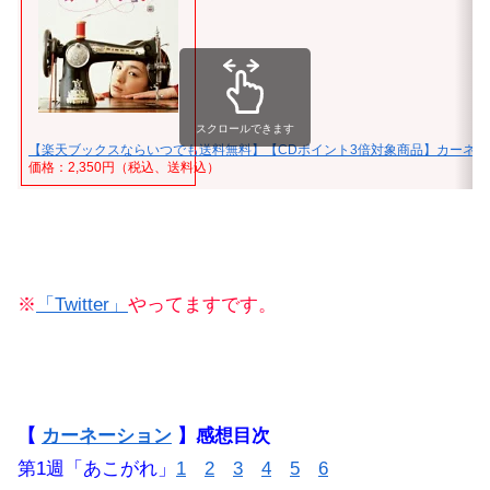
スクロールできます
【楽天ブックスならいつでも送料無料】【CDポイント3倍対象商品】カーネー
価格：2,350円（税込、送料込）
※
「Twitter」
やってますです。
【
カーネーション
】感想目次
第1週「あこがれ」
1
2
3
4
5
6