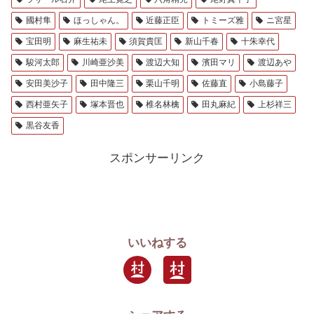
國村隼
ほっしゃん。
近藤正臣
トミーズ雅
ニ宮星
宝田明
麻生祐未
須賀貴匡
新山千春
十朱幸代
駿河太郎
川崎亜沙美
渡辺大知
濱田マリ
渡辺あや
安田美沙子
田中隆三
栗山千明
佐藤直
小島藤子
西村亜矢子
塚本晋也
椎名林檎
田丸麻紀
上杉祥三
黒谷友香
スポンサーリンク
いいねする