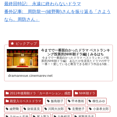
最終回特記: 永遠に終わらないドラマ
番外記事: 周防龍一(綾野剛)さんを振り返る「さよう
なら。周防さん」
今までで一番面白かったドラマ ベストランキ
ング投票所(NHK朝ドラ編) | みるはち
今までで一番面白かったドラマ ベストランキング投
票所(NHK朝ドラ編) あなたが生涯見たドラマの中で
一番！！愛していると断言できる朝ドラ作品を5個選
んでください。大河ドラマ編も.....
dramarevue.cinemarev.net
2011年後期朝ドラ「カーネーション」感想
NHK朝ドラ
殿堂入りベストドラマ
飯島順子
甲本雅裕
柳生みゆ
綾野剛
財前直見
川岡大次郎
玄覺悠子
小泉孝太郎
ラサール石井
尾上寛之
六角精児
尾野真千子