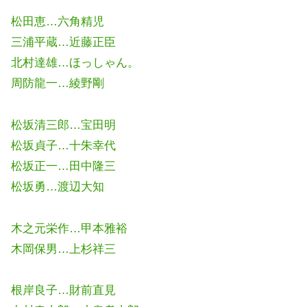
松田恵…六角精児
三浦平蔵…近藤正臣
北村達雄…ほっしゃん。
周防龍一…綾野剛
松坂清三郎…宝田明
松坂貞子…十朱幸代
松坂正一…田中隆三
松坂勇…渡辺大知
木之元栄作…甲本雅裕
木岡保男…上杉祥三
根岸良子…財前直見