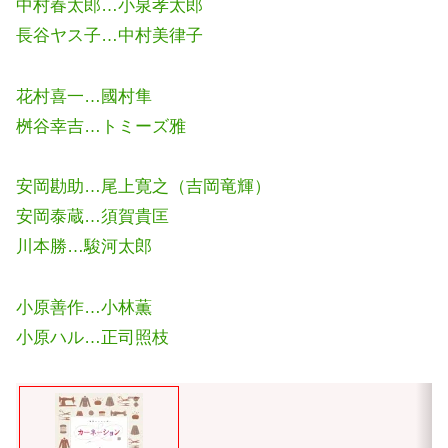
中村春太郎…小泉孝太郎
長谷ヤス子…中村美律子
花村喜一…國村隼
桝谷幸吉…トミーズ雅
安岡勘助…尾上寛之（吉岡竜輝）
安岡泰蔵…須賀貴匡
川本勝…駿河太郎
小原善作…小林薫
小原ハル…正司照枝