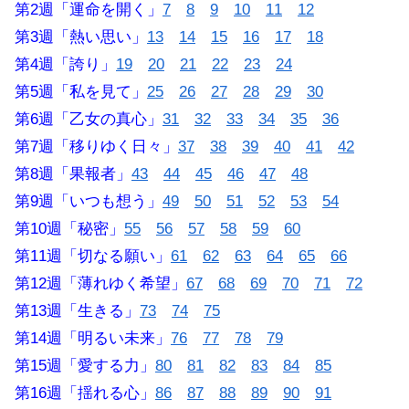
第2週「運命を開く」
7
8
9
10
11
12
第3週「熱い思い」
13
14
15
16
17
18
第4週「誇り」
19
20
21
22
23
24
第5週「私を見て」
25
26
27
28
29
30
第6週「乙女の真心」
31
32
33
34
35
36
第7週「移りゆく日々」
37
38
39
40
41
42
第8週「果報者」
43
44
45
46
47
48
第9週「いつも想う」
49
50
51
52
53
54
第10週「秘密」
55
56
57
58
59
60
第11週「切なる願い」
61
62
63
64
65
66
第12週「薄れゆく希望」
67
68
69
70
71
72
第13週「生きる」
73
74
75
第14週「明るい未来」
76
77
78
79
第15週「愛する力」
80
81
82
83
84
85
第16週「揺れる心」
86
87
88
89
90
91