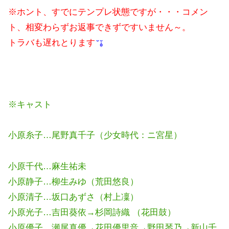
※ホント、すでにテンプレ状態ですが・・・コメン
ト、相変わらずお返事できずですいません～。
トラバも遅れとります
※キャスト
小原糸子…尾野真千子（少女時代：ニ宮星）
小原千代…麻生祐未
小原静子…柳生みゆ（荒田悠良）
小原清子…坂口あずさ（村上凜）
小原光子…吉田葵依→杉岡詩織 （花田鼓）
小原優子…瀬尾真優→花田優里音→野田琴乃→新山千