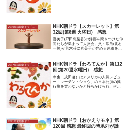
太（濱田岳）は落語よりも万歳を大々的
に売り出そうとして、落語を大切に扱い
たい藤吉と対立する。進展し...
NHK朝ドラ【スカーレット】第
2019年後期朝ドラ「スカーレット」感想
32回(第6週 火曜日) 感想
喜美子(戸田恵梨香)の帰郷を聞きつけた仲
間たちが集まって大宴会。父・常治(北村
一輝)が荒木荘に喜美子が辞める連絡をし
たことがわかり、喜美子は大阪で働きな
がら、美術学校に行く夢を明かす。しか
し川原家に響く不協和音を治める役目を
NHK朝ドラ【わろてんか】第112
2017年後期朝ドラ「わろてんか」
喜美子に期待する...
回(第20週水曜日) 感想
隼也（成田凌）はアメリカの人気レビュ
ー「マーチン・ショウ」の日本公演の興
行権を買わないかと持ちかけられ、伊能
（高橋一生）に相談するが反対される。
それでも諦め切れない隼也は一人で代理
人に会いに行った。隼也は手付金を払っ
てショウの興行権を買いた...
NHK朝ドラ【おかえりモネ】第
2021年前期朝ドラ「おかえりモネ」感想
120回 感想 最終回の時系列が謎