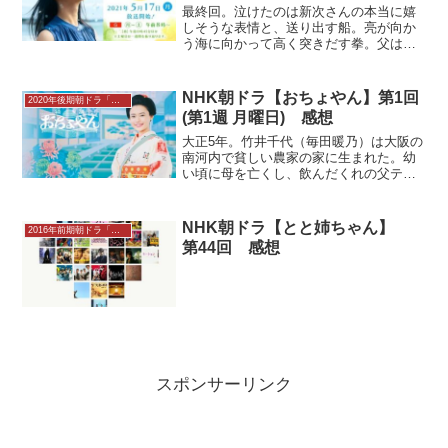
最終回。泣けたのは新次さんの本当に嬉
しそうな表情と、送り出す船。亮が向か
う海に向かって高く突きだす拳。父は陸
で土を育てる。息子は海で漁をする。2人
とも今でも島が好き。島には母がいる。
昔の光は戻ってこないけれど、新しく前
NHK朝ドラ【おちょやん】第1回
2020年後期朝ドラ「おちょやん」感想
へ進む。及川家の物語だ...
(第1週 月曜日) 感想
大正5年。竹井千代（毎田暖乃）は大阪の
南河内で貧しい農家の家に生まれた。幼
い頃に母を亡くし、飲んだくれの父テル
ヲ（トータス松本）と弟ヨシヲと三人で
暮らしていた。千代は口が達者な元気な
女の子だったが、父の留守中は、小さい
NHK朝ドラ【とと姉ちゃん】
2016年前期朝ドラ「とと姉ちゃん」
弟の面倒を見ながら、生...
第44回 感想
スポンサーリンク