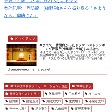
最終回特記: 永遠に終わらないドラマ
番外記事: 周防龍一(綾野剛)さんを振り返る「さよう
なら。周防さん」
今までで一番面白かったドラマ ベストランキ
ング投票所(NHK朝ドラ編) | みるはち
今までで一番面白かったドラマ ベストランキング投
票所(NHK朝ドラ編) あなたが生涯見たドラマの中で
一番！！愛していると断言できる朝ドラ作品を5個選
んでください。大河ドラマ編も.....
dramarevue.cinemarev.net
2011年後期朝ドラ「カーネーション」感想
NHK朝ドラ
殿堂入りベストドラマ
飯島順子
甲本雅裕
柳生みゆ
綾野剛
財前直見
川岡大次郎
玄覺悠子
小泉孝太郎
ラサール石井
尾上寛之
六角精児
尾野真千子