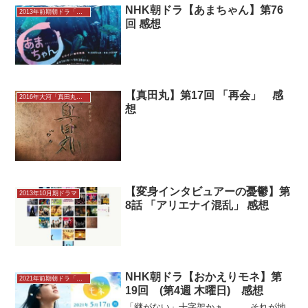
少し休んで、自分に合ったやり方を探し
NHK朝ドラ【あまちゃん】第76
2013年前期朝ドラ「あまちゃん」
てみてはどうかと伝える。...
回 感想
【真田丸】第17回 「再会」 感
2016年大河「真田丸」感想
想
【変身インタビュアーの憂鬱】第
2013年10月期ドラマ
8話 「アリエナイ混乱」 感想
NHK朝ドラ【おかえりモネ】第
2021年前期朝ドラ「おかえりモネ」感想
19回 (第4週 木曜日) 感想
「継がない」十字架かぁ……。それが地