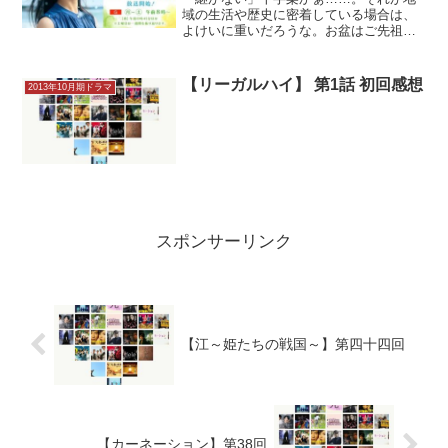
域の生活や歴史に密着している場合は、
よけいに重いだろうな。お盆はご先祖様
を送る風習。ご先祖様も三生を見てい
る。盆船奉納の準備をする永浦家。百音
（清原果耶）たちが浜へ向かうと、明日
【リーガルハイ】 第1話 初回感想
2013年10月期ドラマ
美（恒松祐里）や悠人（髙田...
スポンサーリンク
【江～姫たちの戦国～】第四十四回
【カーネーション】第38回