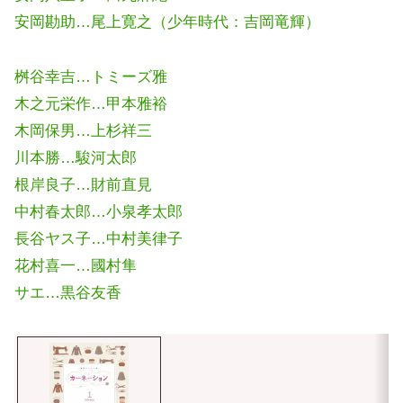
安岡勘助…尾上寛之（少年時代：吉岡竜輝）
桝谷幸吉…トミーズ雅
木之元栄作…甲本雅裕
木岡保男…上杉祥三
川本勝…駿河太郎
根岸良子…財前直見
中村春太郎…小泉孝太郎
長谷ヤス子…中村美律子
花村喜一…國村隼
サエ…黒谷友香