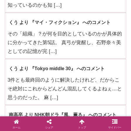
知っているのかも知 […]
くう より 『マイ・フィクション』 へのコメント
その「組織」？が何を目的としているのかが具体的
に分かってきた第5話。 真弓が覚醒し、石野奈々美
としての記憶が完 […]
くう より 『Tokyo middle 30』 へのコメント
3件とも最終回のように解決したけれど、だからこ
そ絶対にこれからどんどん混乱してくるよねぇ…と
思うのだった。 麻 […]
南高卒 より NHK朝ドラ『風、薫る』 へのコメント
火曜風薫るは、人間の嫌〜〜な面を見せつけられ
ホーム
シェア
トップ
サイドバー