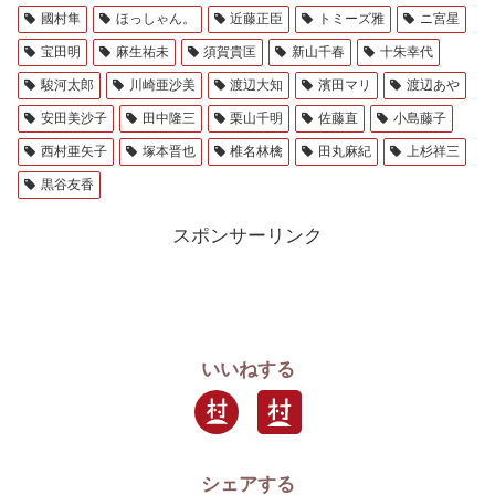
國村隼
ほっしゃん。
近藤正臣
トミーズ雅
ニ宮星
宝田明
麻生祐未
須賀貴匡
新山千春
十朱幸代
駿河太郎
川崎亜沙美
渡辺大知
濱田マリ
渡辺あや
安田美沙子
田中隆三
栗山千明
佐藤直
小島藤子
西村亜矢子
塚本晋也
椎名林檎
田丸麻紀
上杉祥三
黒谷友香
スポンサーリンク
いいねする
シェアする