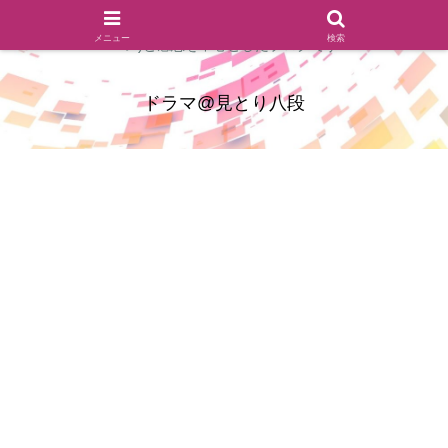
ドラマのシーンとセリフを切り取ったあらすじレビュー(復習ネタ
メニュー
検索
バレ)と感想を中心としたブログです
ドラマ@見とり八段