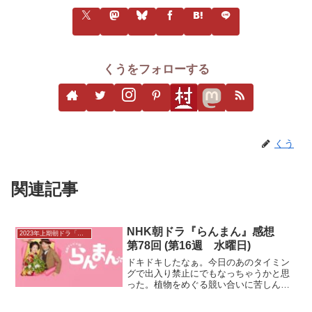
くうをフォローする
くう
関連記事
NHK朝ドラ『らんまん』感想
2023年上期朝ドラ「らんまん」感想
第78回 (第16週 水曜日)
ドキドキしたなぁ。今日のあのタイミン
グで出入り禁止にでもなっちゃうかと思
った。植物をめぐる競い合いに苦しんで
いた藤丸（前原瑞樹）に、万太郎（神木
隆之介）は、大学を辞めるのではなく、