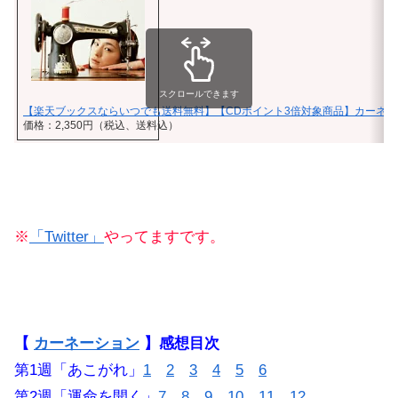
スクロールできます
【楽天ブックスならいつでも送料無料】【CDポイント3倍対象商品】カーネー
価格：2,350円（税込、送料込）
※
「Twitter」
やってますです。
【
カーネーション
】感想目次
第1週「あこがれ」
1
2
3
4
5
6
第2週「運命を開く」
7
8
9
10
11
12