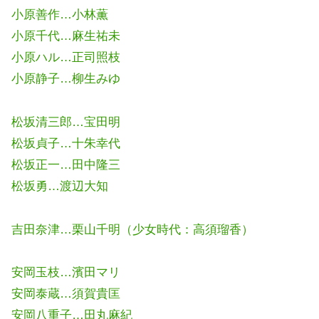
小原善作…小林薫
小原千代…麻生祐未
小原ハル…正司照枝
小原静子…柳生みゆ
松坂清三郎…宝田明
松坂貞子…十朱幸代
松坂正一…田中隆三
松坂勇…渡辺大知
吉田奈津…栗山千明（少女時代：高須瑠香）
安岡玉枝…濱田マリ
安岡泰蔵…須賀貴匡
安岡八重子…田丸麻紀