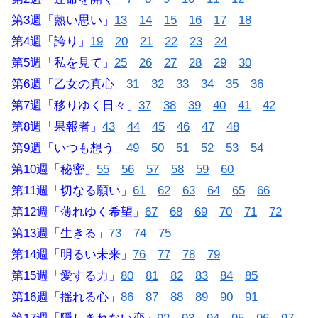
第3週「熱い思い」
13
14
15
16
17
18
第4週「誇り」
19
20
21
22
23
24
第5週「私を見て」
25
26
27
28
29
30
第6週「乙女の真心」
31
32
33
34
35
36
第7週「移りゆく日々」
37
38
39
40
41
42
第8週「果報者」
43
44
45
46
47
48
第9週「いつも想う」
49
50
51
52
53
54
第10週「秘密」
55
56
57
58
59
60
第11週「切なる願い」
61
62
63
64
65
66
第12週「薄れゆく希望」
67
68
69
70
71
72
第13週「生きる」
73
74
75
第14週「明るい未来」
76
77
78
79
第15週「愛する力」
80
81
82
83
84
85
第16週「揺れる心」
86
87
88
89
90
91