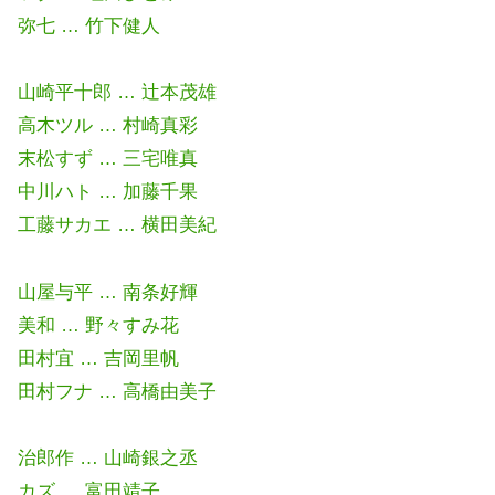
弥七 … 竹下健人
山崎平十郎 … 辻本茂雄
高木ツル … 村崎真彩
末松すず … 三宅唯真
中川ハト … 加藤千果
工藤サカエ … 横田美紀
山屋与平 … 南条好輝
美和 … 野々すみ花
田村宜 … 吉岡里帆
田村フナ … 高橋由美子
治郎作 … 山崎銀之丞
カズ … 富田靖子