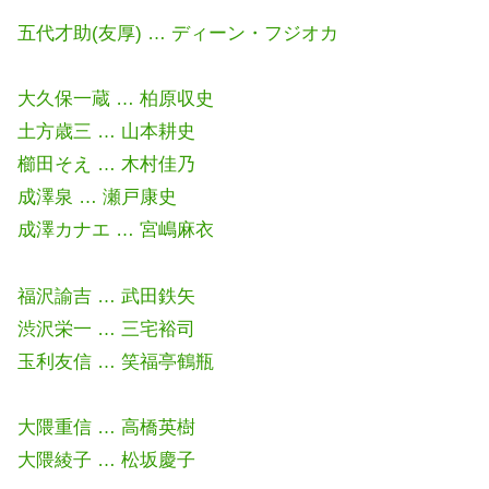
五代才助(友厚) … ディーン・フジオカ
大久保一蔵 … 柏原収史
土方歳三 … 山本耕史
櫛田そえ … 木村佳乃
成澤泉 … 瀬戸康史
成澤カナエ … 宮嶋麻衣
福沢諭吉 … 武田鉄矢
渋沢栄一 … 三宅裕司
玉利友信 … 笑福亭鶴瓶
大隈重信 … 高橋英樹
大隈綾子 … 松坂慶子