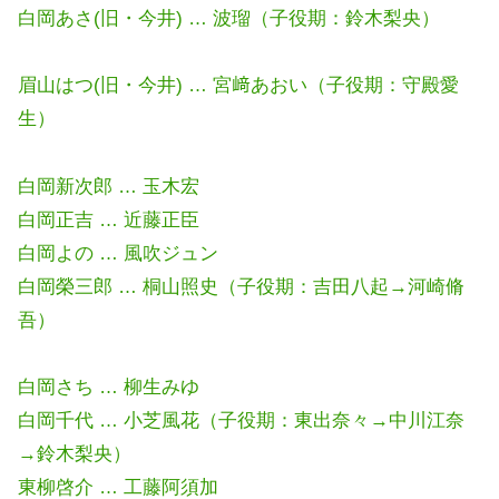
白岡あさ(旧・今井) … 波瑠（子役期：鈴木梨央）
眉山はつ(旧・今井) … 宮﨑あおい（子役期：守殿愛
生）
白岡新次郎 … 玉木宏
白岡正吉 … 近藤正臣
白岡よの … 風吹ジュン
白岡榮三郎 … 桐山照史（子役期：吉田八起→河崎脩
吾）
白岡さち … 柳生みゆ
白岡千代 … 小芝風花（子役期：東出奈々→中川江奈
→鈴木梨央）
東柳啓介 … 工藤阿須加