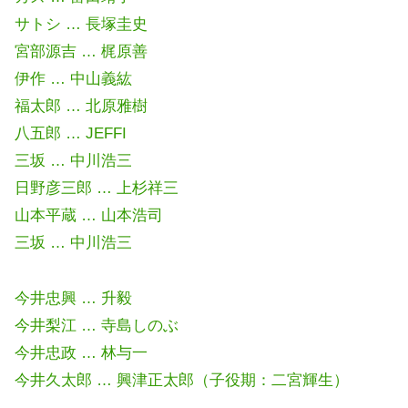
サトシ … 長塚圭史
宮部源吉 … 梶原善
伊作 … 中山義紘
福太郎 … 北原雅樹
八五郎 … JEFFI
三坂 … 中川浩三
日野彦三郎 … 上杉祥三
山本平蔵 … 山本浩司
三坂 … 中川浩三
今井忠興 … 升毅
今井梨江 … 寺島しのぶ
今井忠政 … 林与一
今井久太郎 … 興津正太郎（子役期：二宮輝生）