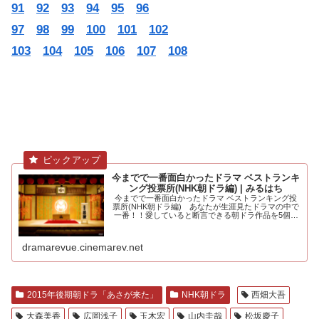
91
92
93
94
95
96
97
98
99
100
101
102
103
104
105
106
107
108
今までで一番面白かったドラマ ベストランキ
ング投票所(NHK朝ドラ編) | みるはち
今までで一番面白かったドラマ ベストランキング投
票所(NHK朝ドラ編) あなたが生涯見たドラマの中で
一番！！愛していると断言できる朝ドラ作品を5個選
んでください。大河ドラマ編も.....
dramarevue.cinemarev.net
2015年後期朝ドラ「あさが来た」
NHK朝ドラ
西畑大吾
大森美香
広岡浅子
玉木宏
山内圭哉
松坂慶子