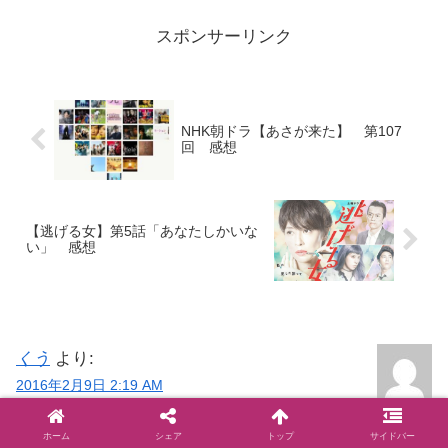
ず、本当はりんの様子を見に新潟...
スポンサーリンク
NHK朝ドラ【あさが来た】 第107
回 感想
【逃げる女】第5話「あなたしかいな
い」 感想
くう
より:
2016年2月9日 2:19 AM
SECRET: 0
ホーム
シェア
トップ
サイドバー
PASS: d0970f9a670a457ba04fd47a84598fe5