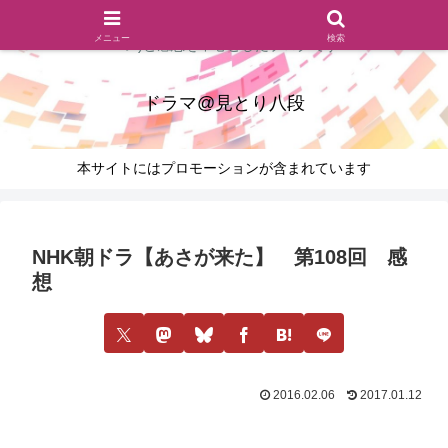
ドラマのシーンとセリフを切り取ったあらすじレビュー(復習ネタ
メニュー
検索
バレ)と感想を中心としたブログです
ドラマ@見とり八段
本サイトにはプロモーションが含まれています
NHK朝ドラ【あさが来た】 第108回 感
想
2016.02.06
2017.01.12