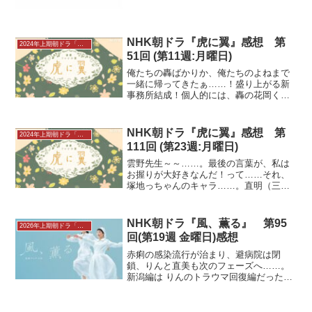
NHK朝ドラ『虎に翼』感想 第
2024年上期朝ドラ「虎に翼」感想
51回 (第11週:月曜日)
俺たちの轟ばかりか、俺たちのよねまで
一緒に帰ってきたぁ……！盛り上がる新
事務所結成！個人的には、轟の花岡くん
に対するお気持ち？だけが何だか余計だ
った……。花岡（岩田剛典）が違法であ
る闇市の食べものを一切拒否して栄養失
NHK朝ドラ『虎に翼』感想 第
2024年上期朝ドラ「虎に翼」感想
調で亡くなったと聞き、衝...
111回 (第23週:月曜日)
雲野先生～～……。最後の言葉が、私は
お握りが大好きなんだ！って……それ、
塚地っちゃんのキャラ……。直明（三山
凌輝）と玲美（菊池和澄）の間に子供が
産まれ、ますますにぎやかになった猪爪
家。星家では寅子（伊藤沙莉）が百合
NHK朝ドラ『風、薫る』 第95
2026年上期朝ドラ「風、薫る」感想
（余貴美子）の様子がおかし...
回(第19週 金曜日)感想
赤痢の感染流行が治まり、避病院は閉
鎖、りんと直美も次のフェーズへ……。
新潟編は りんのトラウマ回復編だったみ
たい。感染が収束したことを喜ぶりん
（見上愛）と直美（上坂樹里）。直美
は、派出看護婦会がうまくいっておら