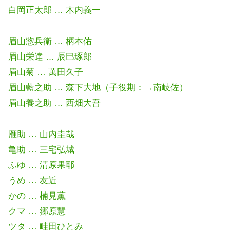
白岡正太郎 … 木内義一
眉山惣兵衛 … 柄本佑
眉山栄達 … 辰巳琢郎
眉山菊 … 萬田久子
眉山藍之助 … 森下大地（子役期：→南岐佐）
眉山養之助 … 西畑大吾
雁助 … 山内圭哉
亀助 … 三宅弘城
ふゆ … 清原果耶
うめ … 友近
かの … 楠見薫
クマ … 郷原慧
ツタ … 畦田ひとみ