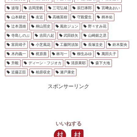
波瑠
吉岡里帆
三宅弘城
辰巳琢郎
宮﨑あおい
山本耕史
友近
高橋英樹
守殿愛生
柄本佑
辻本茂雄
桐山照史
風吹ジュン
野々すみ花
寺島しのぶ
吉田八起
武田鉄矢
山崎銀之丞
富田靖子
小芝風花
工藤阿須加
長塚圭史
鈴木梨央
木内義一
梶原善
林与一
柳生みゆ
萬田久子
升毅
ディーン・フジオカ
清原果耶
森下大地
近藤正臣
柏原収史
瀬戸康史
スポンサーリンク
いいねする