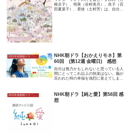
根京子）、明美（谷村美月）、良子（百
田夏菜子）、君枝（土村芳）は、自分た
ちの想いが健太郎（古川雄輝）、さくら
（井頭愛海）ら次世代のキアリス社員た
ちに受け継がれていることを確信し、キ
アリスを引退しようと考え...
NHK朝ドラ【おかえりモネ】第
2021年前期朝ドラ「おかえりモネ」感想
60回 (第12週 金曜日) 感想
自分は無力かもしれないと思っている人
間にとってこれ以上の快楽はない。脳が
言われた時の幸福を強烈に覚えてしま
う。麻薬以外の何ものでもない。そし
て、また言われたいと突っ走ってしま
う。その結果……辛いことが起きて。
NHK朝ドラ【純と愛】第56回 感
2012年後期朝ドラ「純と愛」
「人のため」と考えることは、時に...
想