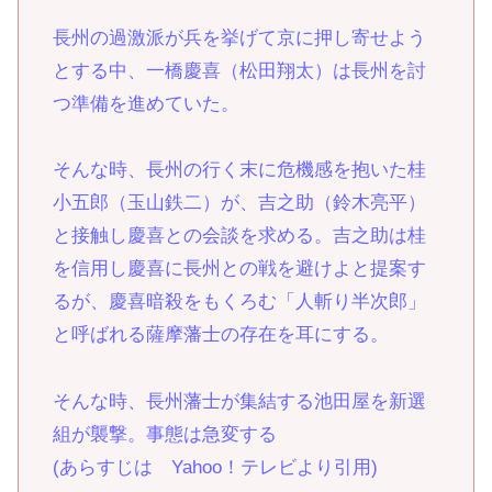
長州の過激派が兵を挙げて京に押し寄せよう
とする中、一橋慶喜（松田翔太）は長州を討
つ準備を進めていた。
そんな時、長州の行く末に危機感を抱いた桂
小五郎（玉山鉄二）が、吉之助（鈴木亮平）
と接触し慶喜との会談を求める。吉之助は桂
を信用し慶喜に長州との戦を避けよと提案す
るが、慶喜暗殺をもくろむ「人斬り半次郎」
と呼ばれる薩摩藩士の存在を耳にする。
そんな時、長州藩士が集結する池田屋を新選
組が襲撃。事態は急変する
(あらすじは Yahoo！テレビより引用)