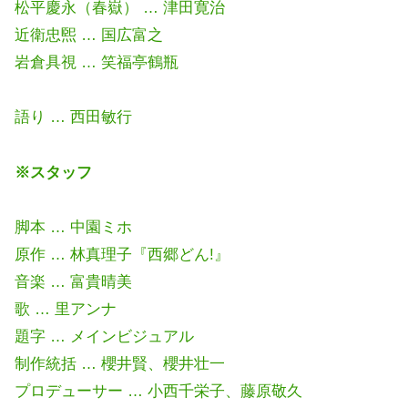
松平慶永（春嶽） … 津田寛治
近衛忠煕 … 国広富之
岩倉具視 … 笑福亭鶴瓶
語り … 西田敏行
※スタッフ
脚本 … 中園ミホ
原作 … 林真理子『西郷どん!』
音楽 … 富貴晴美
歌 … 里アンナ
題字 … メインビジュアル
制作統括 … 櫻井賢、櫻井壮一
プロデューサー … 小西千栄子、藤原敬久