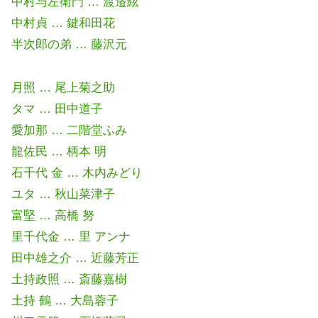
中村与左衛門 … 渡邉絃
中村貞 … 鍵和田花
半次郎の弟 … 藤沢元
月照 … 尾上菊之助
タマ … 田中道子
愛加那 … 二階堂ふみ
龍佐民 … 柄本 明
石千代 金 … 木内みどり
ユタ … 秋山菜津子
富堅 … 高橋 努
里千代金 … 里 アンナ
田中雄之介 … 近藤芳正
土持政照 … 斎藤嘉樹
土持 鶴 … 大島蓉子