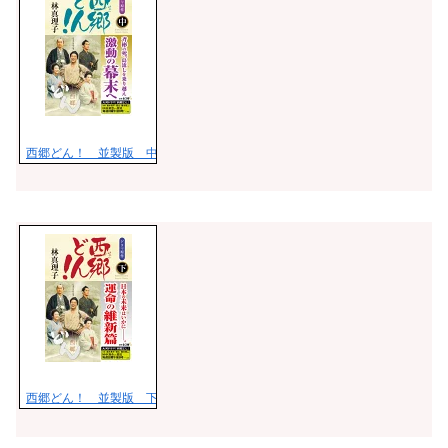
西郷どん！ 並製版 中 [ 林 真理子 ]
西郷どん！ 並製版 下 [ 林 真理子 ]