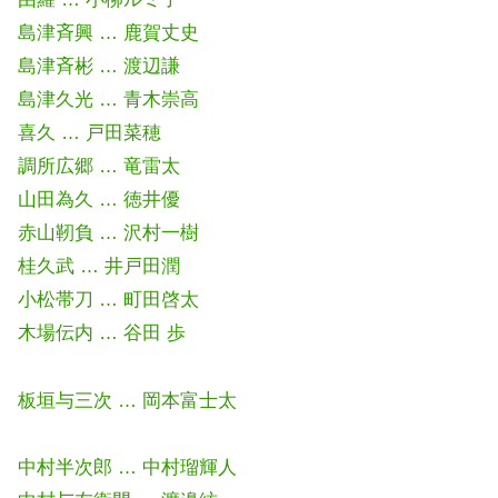
島津斉興 … 鹿賀丈史
島津斉彬 … 渡辺謙
島津久光 … 青木崇高
喜久 … 戸田菜穂
調所広郷 … 竜雷太
山田為久 … 徳井優
赤山靭負 … 沢村一樹
桂久武 … 井戸田潤
小松帯刀 … 町田啓太
木場伝内 … 谷田 歩
板垣与三次 … 岡本富士太
中村半次郎 … 中村瑠輝人