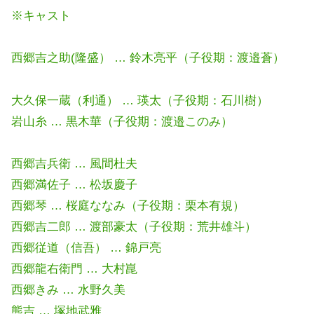
※キャスト
西郷吉之助(隆盛） … 鈴木亮平（子役期：渡邉蒼）
大久保一蔵（利通） … 瑛太（子役期：石川樹）
岩山糸 … 黒木華（子役期：渡邉このみ）
西郷吉兵衛 … 風間杜夫
西郷満佐子 … 松坂慶子
西郷琴 … 桜庭ななみ（子役期：栗本有規）
西郷吉二郎 … 渡部豪太（子役期：荒井雄斗）
西郷従道（信吾） … 錦戸亮
西郷龍右衛門 … 大村崑
西郷きみ … 水野久美
熊吉 … 塚地武雅