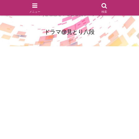
ドラマのシーンとセリフを切り取ったあらすじレビュー(復習ネタ
メニュー
検索
バレ)と感想を中心としたブログです
ドラマ@見とり八段