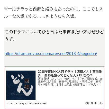
※一応チラッと西郷と絡みもあったのに、ここでもス
ルーな久坂である……さようなら久坂。
このドラマについてひと言ふた事書きたい方はぜひど
うぞ。
https://dramarevue.cinemarev.net/2018-4/segodon/
2018年度NHK大河ドラマ【西郷どん】事前番
外 西郷隆盛ってどんな人？BLなの？
西郷 隆盛（さいごう たかもり、旧字体: 西鄕隆盛、文
政10年12月7日（1828年1月23日） - 明治10年（1877
年）9月24日）は日本の武士（薩摩藩士）・軍人・政
治家。ー薩摩藩の下級武士であったが、藩主の島津斉
彬の目にとまり抜擢さ...
2018.01.06
dramablog.cinemarev.net