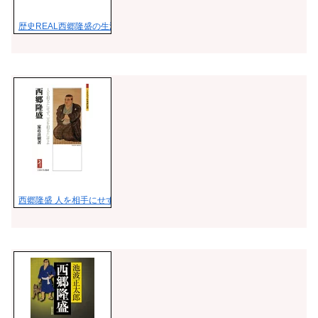
歴史REAL西郷隆盛の生涯 「西郷どん」と志士たちの群像 （洋泉社ムック）
西郷隆盛 人を相手にせず、天を相手にせよ （ミネルヴァ日本評伝選） [ 家近 良