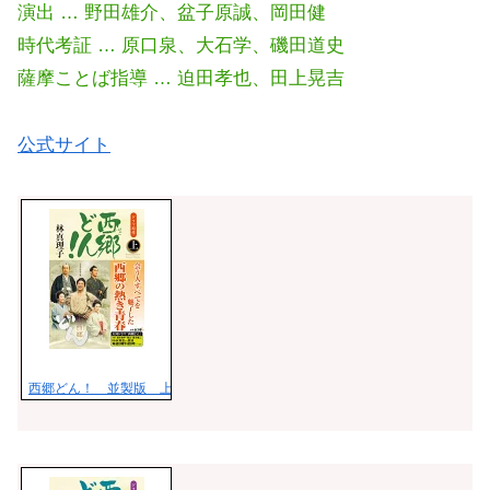
演出 … 野田雄介、盆子原誠、岡田健
時代考証 … 原口泉、大石学、磯田道史
薩摩ことば指導 … 迫田孝也、田上晃吉
公式サイト
西郷どん！ 並製版 上 [ 林 真理子 ]