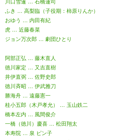
川口雪篷 … 石橋蓮司
ふき … 高梨臨（子役期：柿原りんか）
おゆう … 内田有紀
虎 … 近藤春菜
ジョン万次郎 … 劇団ひとり
阿部正弘 … 藤木直人
徳川家定 … 又吉直樹
井伊直弼 … 佐野史郎
徳川斉昭 … 伊武雅刀
勝海舟 … 遠藤憲一
桂小五郎（木戸孝允） … 玉山鉄二
橋本左内 … 風間俊介
一橋（徳川）慶喜 … 松田翔太
本寿院 … 泉 ピン子