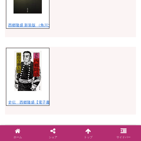
西郷隆盛 新装版 （角川文庫） [ 池波 正太郎 ]
史伝 西郷隆盛【電子書籍】[ 海音寺潮五郎 ]
ホーム
シェア
トップ
サイドバー