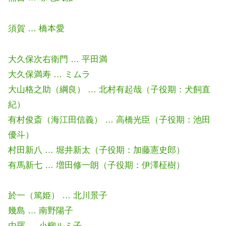
須賀 … 橋本愛
大久保次右衛門 … 平田満
大久保満寿 … ミムラ
大山格之助（綱良） … 北村有起哉（子役期：犬飼直
紀）
有村俊斎（海江田信義） … 高橋光臣（子役期：池田
優斗）
村田新八 … 堀井新太（子役期：加藤憲史郎）
有馬新七 … 増田修一朗（子役期：伊澤柾樹）
於一（篤姫） … 北川景子
幾島 … 南野陽子
由羅 … 小柳ルミ子