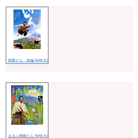
西郷どん 前編 NHK大河ドラマ・ガイド
るるぶ西郷どん NHK大河ドラマスペシャル ドラマ紹介×ゆかりの地ガイド （JT