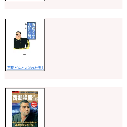
西郷どんとよばれた男 [ 原口泉 ]