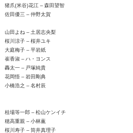
佐田優三 – 仲野太賀
山田よね – 土居志央梨
桜川涼子 – 桜井ユキ
大庭梅子 – 平岩紙
崔香淑 – ハ・ヨンス
轟太一 – 戸塚純貴
花岡悟 – 岩田剛典
小橋浩之 – 名村辰
桂場等一郎 – 松山ケンイチ
穂高重親 – 小林薫
桜川寿子 – 筒井真理子
桜川侑次郎 – 中村育二