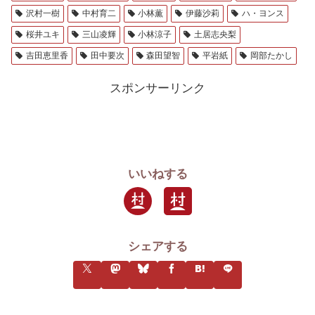
桜井ユキ
三山凌輝
小林涼子
土居志央梨
吉田恵里香
田中要次
森田望智
平岩紙
岡部たかし
スポンサーリンク
いいねする
シェアする
くうをフォローする