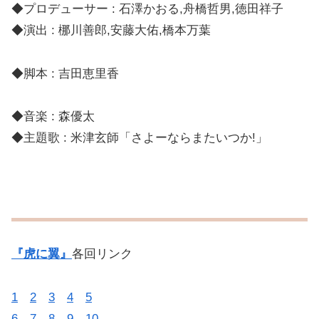
◆演出 : 梛川善郎,安藤大佑,橋本万葉
◆脚本 : 吉田恵里香
◆音楽 : 森優太
◆主題歌 : 米津玄師「さよーならまたいつか!」
『虎に翼』
各回リンク
1
2
3
4
5
6
7
8
9
10
11
12
13
14
15