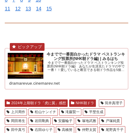
今までで一番面白かったドラマ ベストランキ
ング投票所(NHK朝ドラ編) | みるはち
今までで一番面白かったドラマ ベストランキング投
票所(NHK朝ドラ編) あなたが生涯見たドラマの中で
一番！！愛していると断言できる朝ドラ作品を5個選
んでください。大河ドラマ編も.....
dramarevue.cinemarev.net
2024年上期朝ドラ「虎に翼」感想
NHK朝ドラ
筒井真理子
上川周作
松山ケンイチ
滝藤賢一
平埜生成
岡田将生
岩田剛典
安藤輪子
塚地武雅
戸塚純貴
田中真弓
石田ゆり子
高橋努
仲野太賀
尾野真千子
沢村一樹
中村育二
小林薫
伊藤沙莉
ハ・ヨンス