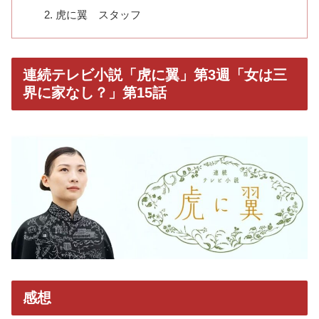
虎に翼 スタッフ
連続テレビ小説「虎に翼」第3週「女は三
界に家なし？」第15話
感想