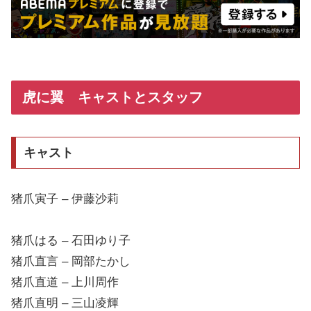
虎に翼 キャストとスタッフ
キャスト
猪爪寅子 – 伊藤沙莉
猪爪はる – 石田ゆり子
猪爪直言 – 岡部たかし
猪爪直道 – 上川周作
猪爪直明 – 三山凌輝
猪爪(米谷)花江 – 森田望智