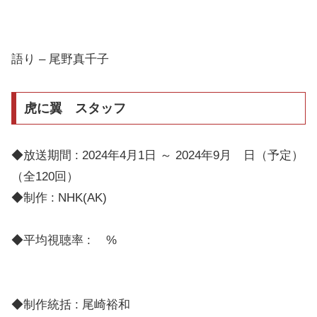
語り – 尾野真千子
虎に翼 スタッフ
◆放送期間 : 2024年4月1日 ～ 2024年9月 日（予定）
（全120回）
◆制作 : NHK(AK)
◆平均視聴率 : %
◆制作統括 : 尾崎裕和
◆プロデューサー : 石澤かおる,舟橋哲男,徳田祥子