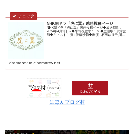
NHK朝ドラ『虎に翼』感想投稿ページ
NHK朝ドラ『虎に翼』感想投稿ページ◆放送期間 :
2024年4月1日 ～◆平均視聴率 : %◆主題歌 : 米津玄
師◆キャスト主演 : 伊藤沙莉◆出演 : 石田ゆり子,岡部
たかし...
dramarevue.cinemarev.net
にほんブログ村