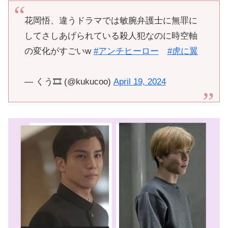
花岡悟、違うドラマでは敏腕弁護士に無罪に
してさしあげられている殺人犯なのに時空軸
の変化がすごいw
#アンチヒーロー
#虎に翼
— くう🎞️ (@kukucoo)
April 19, 2024