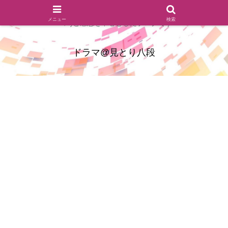
ドラマのシーンとセリフを切り取ったあらすじレビュー(復習ネタ
メニュー
検索
バレ)と感想を中心としたブログです
ドラマ@見とり八段