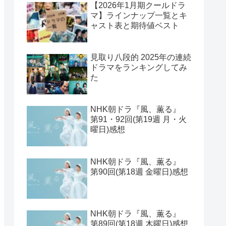
【2026年1月期クールドラ
マ】ラインナップ一覧とキ
ャスト表と期待値ベスト
見取り八段的 2025年の連続
ドラマをランキングしてみ
た
NHK朝ドラ『風、薫る』
第91・92回(第19週 月・火
曜日)感想
NHK朝ドラ『風、薫る』
第90回(第18週 金曜日)感想
NHK朝ドラ『風、薫る』
第89回(第18週 木曜日)感想