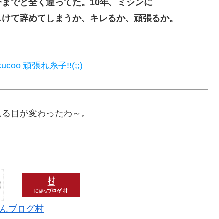
までと全く違ってた。10年、ミシンに
じけて辞めてしまうか、キレるか、頑張るか。
ukucoo 頑張れ糸子!!(;;)
見る目が変わったわ～。
んブログ村