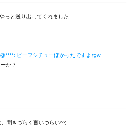
、やっと送り出してくれました」
@****: ビーフシチューぽかったですよねw
ューか？
、聞きづらく言いづらい^^;