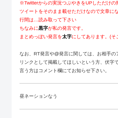
※Twitterからの実況つぶやきをUPしただ
ツイートをそのまま載せただけなので文章に
行間は…読み取って下さい
ちなみに
黒字
が私の発言です。
まとめっぽい発言を
太字
にしてあります。(そ
なお、RT発言や@発言に関しては、お相手の
リンクとして掲載してほしいという方、伏字
言う方はコメント欄にてお知らせ下さい。
昼ネーションなう