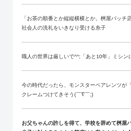
「お茶の順番とか縦縦横横とか。桝屋パッチ
社会人の洗礼をいきなり受ける糸子
職人の世界は厳しいで^^;「あと10年」ミシ
今の時代だったら、モンスターペアレンツが
クレームつけてきそう(￣∇￣;)
お父ちゃんの許しを得て、学校を辞めて桝屋