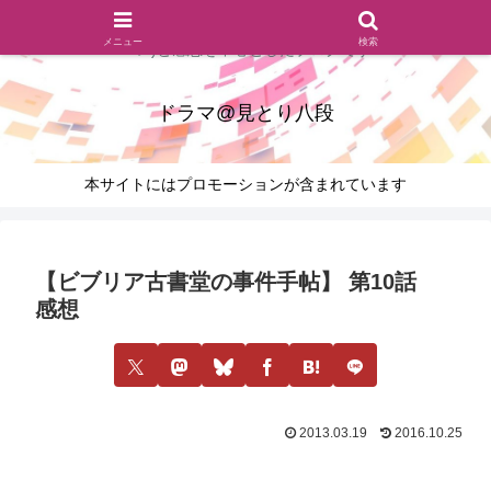
ドラマのシーンとセリフを切り取ったあらすじレビュー(復習ネタ
メニュー
検索
バレ)と感想を中心としたブログです
ドラマ@見とり八段
本サイトにはプロモーションが含まれています
【ビブリア古書堂の事件手帖】 第10話
感想
2013.03.19
2016.10.25