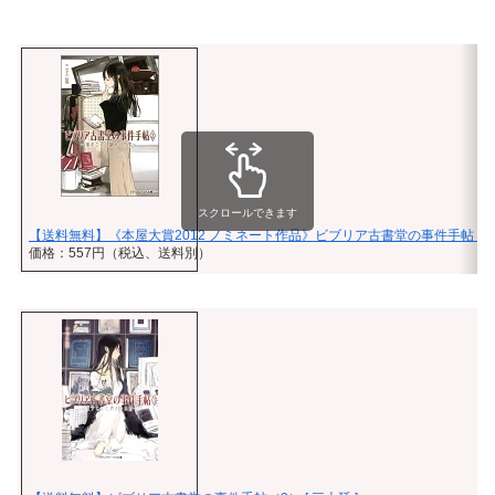
スクロールできます
【送料無料】《本屋大賞2012 ノミネート作品》ビブリア古書堂の事件手帖（2） 
価格：557円（税込、送料別）