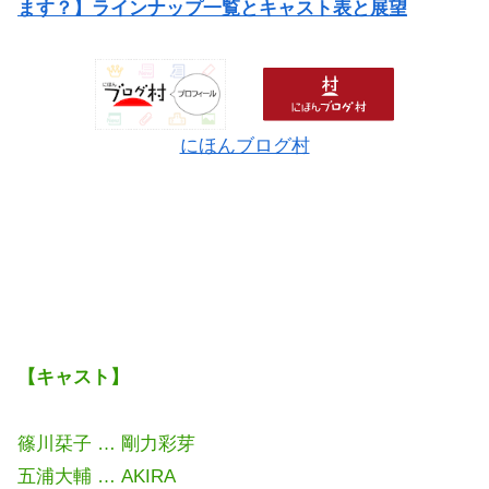
ます？】ラインナップ一覧とキャスト表と展望
にほんブログ村
【キャスト】
篠川栞子 … 剛力彩芽
五浦大輔 … AKIRA