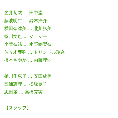
笠井菊哉 … 田中圭
藤波明生 … 鈴木浩介
横田奈津美 … 北川弘美
篠川文也 … ジェシー
小菅奈緒 … 水野絵梨奈
佐々木亜弥 … トリンドル玲奈
橋本さやか … 内藤理沙
篠川千恵子 … 安田成美
五浦恵理 … 松坂慶子
志田肇 … 高橋克実
【スタッフ】