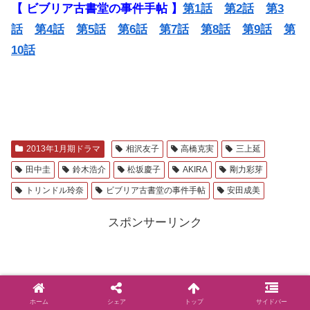
【 ビブリア古書堂の事件手帖 】
第1話
第2話
第3
話
第4話
第5話
第6話
第7話
第8話
第9話
第
10話
2013年1月期ドラマ
相沢友子
高橋克実
三上延
田中圭
鈴木浩介
松坂慶子
AKIRA
剛力彩芽
トリンドル玲奈
ビブリア古書堂の事件手帖
安田成美
スポンサーリンク
ホーム
シェア
トップ
サイドバー
いいねする