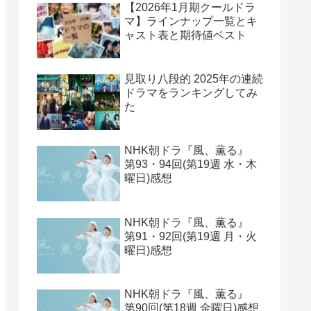
【2026年1月期クールドラ
マ】ラインナップ一覧とキ
ャスト表と期待値ベスト
見取り八段的 2025年の連続
ドラマをランキングしてみ
た
NHK朝ドラ『風、薫る』
第93・94回(第19週 水・木
曜日)感想
NHK朝ドラ『風、薫る』
第91・92回(第19週 月・火
曜日)感想
NHK朝ドラ『風、薫る』
第90回(第18週 金曜日)感想