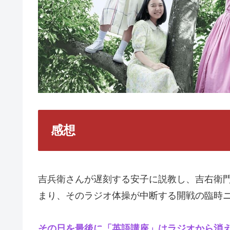
感想
吉兵衛さんが遅刻する安子に説教し、吉右衛
まり、そのラジオ体操が中断する開戦の臨時
その日を最後に「英語講座」はラジオから消