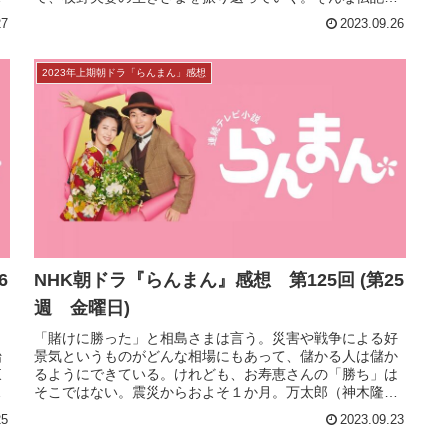
6
NHK朝ドラ『らんまん』感想 第127回 (第26
週 火曜日)
表
今週の『らんまん』は、この週だけ見ていても2時間ドラマ
す
のように楽しめるのかもしれないと気づいた。藤平紀子と
く
いう女性が、牧野博士の後世に遺す遺品整理にやってき
て、牧野夫妻の生きざまを振り返っていく。そんな伝記。
槙野家は、寿恵子（浜辺美波）が買...
27
2023.09.26
2023年上期朝ドラ「らんまん」感想