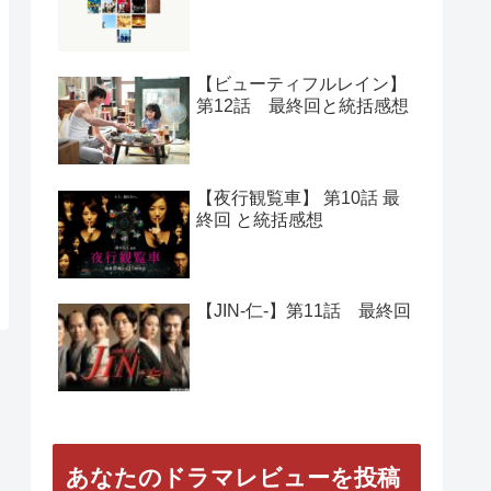
人気の記事
【Woman】 第11話 最終回
と総括感想
【正義の味方】第１０話
最終回と総括感想
【ビューティフルレイン】
第12話 最終回と統括感想