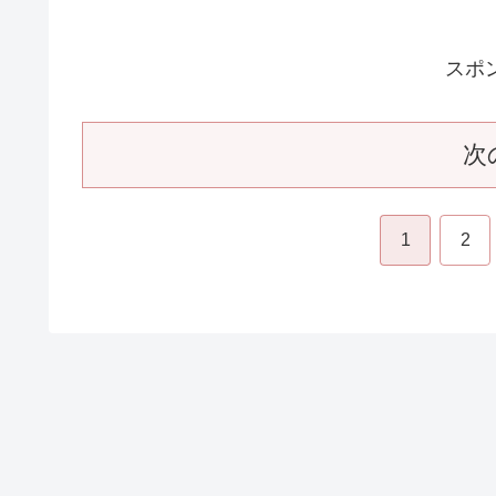
NHK朝ドラ『らんまん』感想 第126回 (第2
週 月曜日)
「宮崎あおい」は一体、何者なのか。が全て解けた週初
め。『らんまん』最終週は、ナレーションの中の人から
まる。寿恵子（浜辺美波）は渋谷の店を売ったお金で、
京郊外の大泉村に土地を購入。万太郎（神木隆之介）の
と、万太郎の標本を守るために……あ...
2023.09.
スポ
次