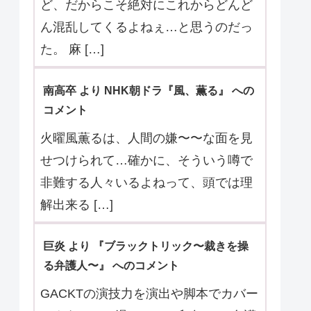
メント
その「組織」？が何を目的としている
のかが具体的に分かってきた第5話。
真弓が覚醒し、石野奈々美としての記
憶が完 […]
くう より 『Tokyo middle 30』 へのコメ
ント
3件とも最終回のように解決したけれ
ど、だからこそ絶対にこれからどんど
ん混乱してくるよねぇ…と思うのだっ
た。 麻 […]
南高卒 より NHK朝ドラ『風、薫る』 への