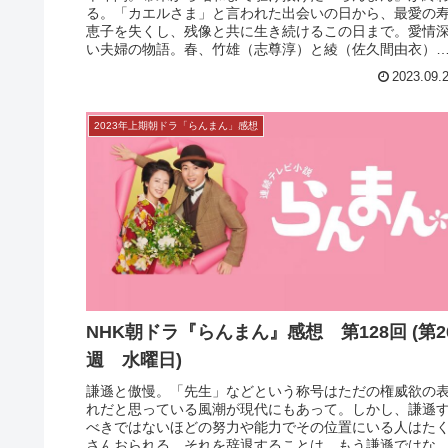
NHK朝ドラ『らんまん』最終回感想 第130
回 (第26週 金曜日)
半年間。幕末から昭和まで駆け抜けた『らんまん』が終
る。「カエルさま」と言われた出会いの日から、最愛の
恵子を失くし、残像と共に生き続けるこの日まで。愛情
い夫婦の物語。春、竹雄（志尊淳）と綾（佐久間由衣）
新酒を持って槙野家にやってくる。...
2023.09.
2023年上期朝ドラ「らんまん」感想