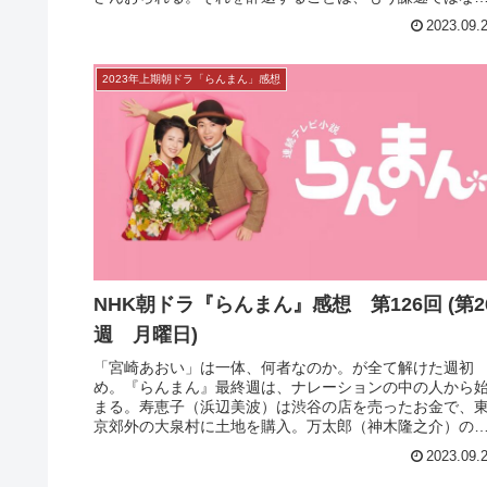
NHK朝ドラ『らんまん』感想 第128回 (第2
週 水曜日)
謙遜と傲慢。「先生」などという称号はただの権威欲の
れだと思っている風潮が現代にもあって。しかし、謙遜
べきではないほどの努力や能力でその位置にいる人はた
さんおられる。それを辞退することは、もう謙遜ではな
く、教育への期待や応援を裏切ること...
2023.09.
2023年上期朝ドラ「らんまん」感想