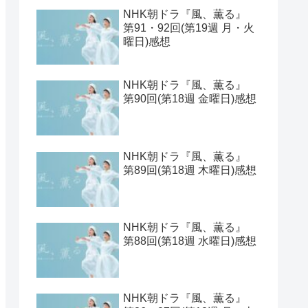
【2026年1月期クールドラ
マ】ラインナップ一覧とキ
ャスト表と期待値ベスト
見取り八段的 2025年の連続
ドラマをランキングしてみ
た
NHK朝ドラ『風、薫る』
第93・94回(第19週 水・木
曜日)感想
NHK朝ドラ『風、薫る』
第91・92回(第19週 月・火
曜日)感想
NHK朝ドラ『風、薫る』
第90回(第18週 金曜日)感想