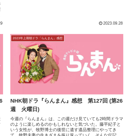
NHK朝ドラ『らんまん』感想 第129回 (第26
週 木曜日)
『らんまん』フィナーレ前夜祭は、朝ドラらしくみんなが
槙野家に大集合……だが、そこで行われるのは宴会でもバ
カ騒ぎでもなく、この物語の片割れを静かに見送るための
準備。寿恵子（浜辺美波）のために、万太郎（神木隆之
介）は何としても図鑑を完成させると...
わ
寿
深
が
29
2023.09.28
2023年上期朝ドラ「らんまん」感想