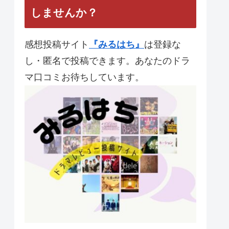
【夜行観覧車】 第10話 最
終回 と統括感想
【JIN-仁-】第11話 最終回
あなたのドラマレビューを投稿
しませんか？
感想投稿サイト
『みるはち』
は登録な
し・匿名で投稿できます。あなたのドラ