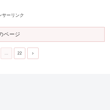
6
NHK朝ドラ『らんまん』感想 第125回 (第25
週 金曜日)
「賭けに勝った」と相島さまは言う。災害や戦争による好
始
景気というものがどんな相場にもあって、儲かる人は儲か
東
るようにできている。けれども、お寿恵さんの「勝ち」は
夢
そこではない。震災からおよそ１か月。万太郎（神木隆之
介）は、ムラサキカタバミの植物画...
25
2023.09.23
ンサーリンク
のページ