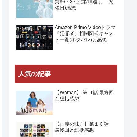
NHK朝ドラ『風、薫る』
第89回(第18週 木曜日)感想
NHK朝ドラ『風、薫る』
第88回(第18週 水曜日)感想
NHK朝ドラ『風、薫る』
第86・87回(第18週 月・火
曜日)感想
Amazon Prime Videoドラマ
『犯罪者』相関図式キャス
ト一覧(ネタバレ)と感想