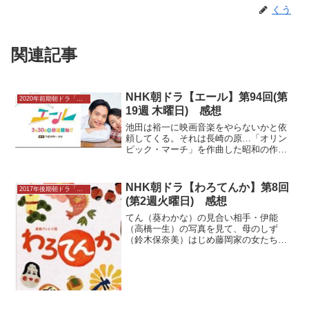
くう
関連記事
NHK朝ドラ【エール】第94回(第
2020年前期朝ドラ「エール」感想
19週 木曜日) 感想
池田は裕一に映画音楽をやらないかと依
頼してくる。それは長崎の原…「オリン
ピック・マーチ」を作曲した昭和の作曲
家・古関裕而と、妻・古関金子をモデル
に…NHK朝ドラ「エール」第94回 感
想。あらすじ、キャスト、ネタバレレビ
NHK朝ドラ【わろてんか】第8回
2017年後期朝ドラ「わろてんか」
ューなど…は連続テレビ小説102作目。
(第2週火曜日) 感想
AK制作…
てん（葵わかな）の見合い相手・伊能
（高橋一生）の写真を見て、母のしず
（鈴木保奈美）はじめ藤岡家の女たちは
色めき立つ。だが藤吉（松坂桃李）のこ
とが気になるてんは、伊能との見合い話
に気乗りがしない。風太（濱田岳）はて
んが大事にしていた藤吉の手紙...