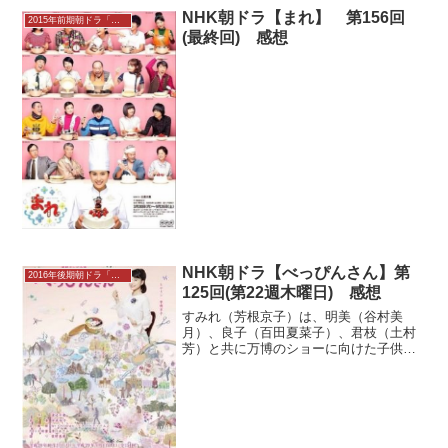
NHK朝ドラ【まれ】 第156回
2015年前期朝ドラ「まれ」
(最終回) 感想
NHK朝ドラ【べっぴんさん】第
2016年後期朝ドラ「べっぴんさん」
125回(第22週木曜日) 感想
すみれ（芳根京子）は、明美（谷村美
月）、良子（百田夏菜子）、君枝（土村
芳）と共に万博のショーに向けた子供た
ちの服を制作する。一部の服は数ミリ単
位で直しをすることに。そのこだわりに
さくら（井頭愛海）たちは疑問を抱く
が、そこにキアリスのものづく...