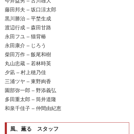
今井益男 – 古川雄大
藤田邦夫 – 坂口涼太郎
黒川勝治 – 平埜生成
渡辺行成 – 森田甘路
永田フユ – 猫背椿
永田康介 – じろう
柴田万作 – 飯尾和樹
丸山忠蔵 – 若林時英
夕凪 – 村上穂乃佳
三浦ツヤ – 東野絢香
園部弥一郎 – 野添義弘
多田重太郎 – 筒井道隆
和泉千佳子 – 仲間由紀恵
風、薫る スタッフ