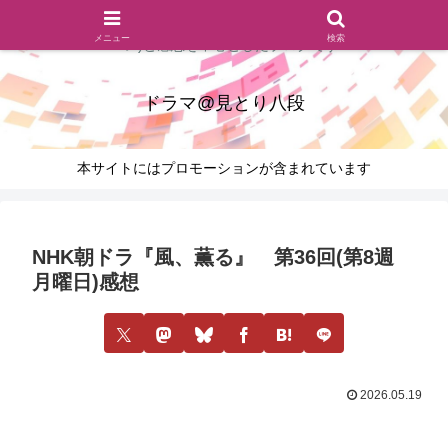
ドラマのシーンとセリフを切り取ったあらすじレビュー(復習ネタ
メニュー
検索
バレ)と感想を中心としたブログです
ドラマ@見とり八段
本サイトにはプロモーションが含まれています
NHK朝ドラ『風、薫る』 第36回(第8週
月曜日)感想
2026.05.19