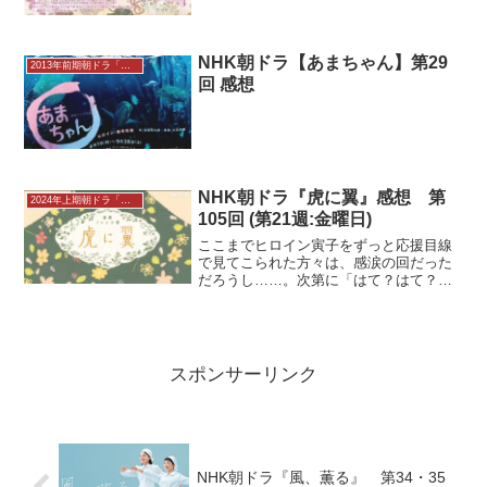
NHK朝ドラ【あまちゃん】第29
2013年前期朝ドラ「あまちゃん」
回 感想
NHK朝ドラ『虎に翼』感想 第
2024年上期朝ドラ「虎に翼」感想
105回 (第21週:金曜日)
ここまでヒロイン寅子をずっと応援目線
で見てこられた方々は、感涙の回だった
だろうし……。次第に「はて？はて？」
となっていった人にとっては……結局、
寅子だけが幸せになるための結婚ですよ
ね。ってなりますよね……。まぁ、ヒロ
インだもの。お互いそれぞ...
スポンサーリンク
NHK朝ドラ『風、薫る』 第34・35