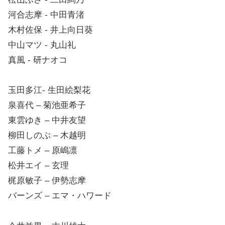
河合志摩 ‐ 中田青渚
木村佐保 ‐ 井上向日葵
中山マツ ‐ 丸山礼
真風 ‐ 研ナオコ
玉田多江- 生田絵梨花
泉喜代 – 菊池亜希子
東雲ゆき – 中井友望
柳田しのぶ – 木越明
工藤トメ – 原嶋凛
松井エイ – 玄理
梶原敏子 – 伊勢志摩
バーンズ – エマ・ハワード