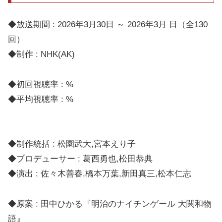
◆放送期間 : 2026年3月30日 ～ 2026年3月 日（全130
回）
◆制作 : NHK(AK)
◆初回視聴率 : %
◆平均視聴率 : %
◆制作統括 : 松園武大,宮本えり子
◆プロデューサー : 葛西勇也,松田恭典
◆演出 : 佐々木善春,橋本万葉,新田真三,松本仁志
◆原案 : 田中ひかる『明治のナイチンゲール 大関和物
語』