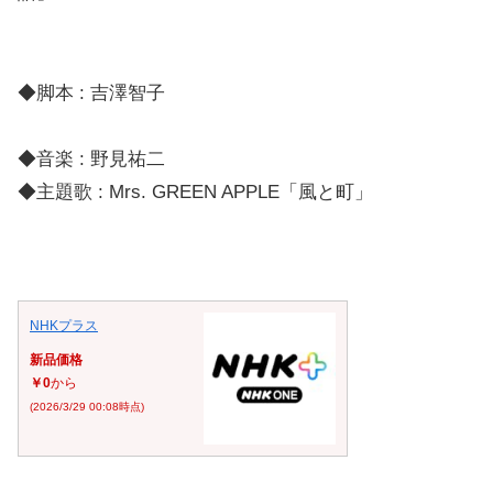
◆脚本 : 吉澤智子
◆音楽 : 野見祐二
◆主題歌 : Mrs. GREEN APPLE「風と町」
NHKプラス
新品価格
￥0
から
(2026/3/29 00:08時点)