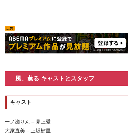
広告
風、薫る キャストとスタッフ
キャスト
一ノ瀬りん – 見上愛
大家直美 – 上坂樹里