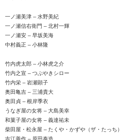
一ノ瀬美津 – 水野美紀
一ノ瀬信右衛門 – 北村一輝
一ノ瀬安 – 早坂美海
中村義正 – 小林隆
竹内虎太郎 – 小林虎之介
竹内之宣 – つぶやきシロー
竹内栄 – 岩瀬顕子
奥田亀吉 – 三浦貴大
奥田貞 – 根岸季衣
うなぎ屋の女将 – 大島美幸
和菓子屋の女将 – 義達祐未
柴田屋・松永屋 – たくや・かずや（ザ・たっち）
吉江善作 – 原田泰造