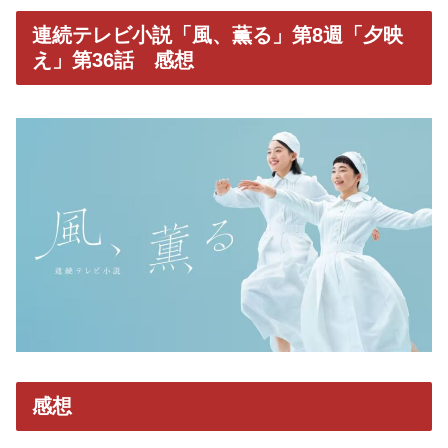
連続テレビ小説「風、薫る」第8週「夕映
え」第36話 感想
感想