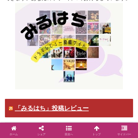
「みるはち」投稿レビュー
くう より 『一次元の挿し木』 へのコメント
ホーム
シェア
目次へ
トップ
サイドバー