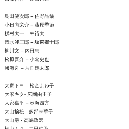
島田健次郎 – 佐野晶哉
小日向栄介 – 藤原季節
槇村太一 – 林裕太
清水卯三郎 – 坂東彌十郎
柳川文 – 内田慈
松原喜介 – 小倉史也
勝海舟 – 片岡鶴太郎
大家トヨ – 松金よね子
大家キク- 広岡由里子
大家嘉平 – 春海四方
大山捨松 ‐ 多部未華子
大山巌 ‐ 高嶋政宏
松山ふさ ‐ 二田絢乃