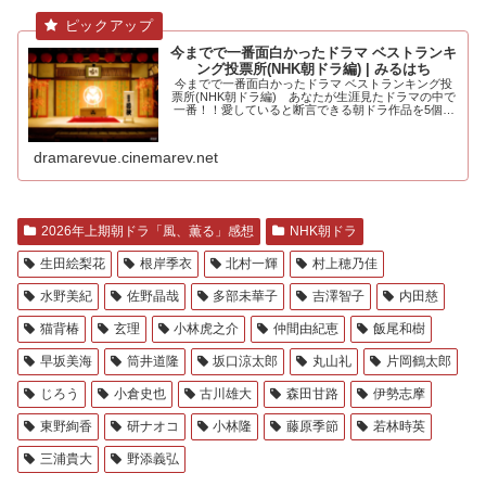
今までで一番面白かったドラマ ベストランキ
ング投票所(NHK朝ドラ編) | みるはち
今までで一番面白かったドラマ ベストランキング投
票所(NHK朝ドラ編) あなたが生涯見たドラマの中で
一番！！愛していると断言できる朝ドラ作品を5個選
んでください。大河ドラマ編も.....
dramarevue.cinemarev.net
2026年上期朝ドラ「風、薫る」感想
NHK朝ドラ
生田絵梨花
根岸季衣
北村一輝
村上穂乃佳
水野美紀
佐野晶哉
多部未華子
吉澤智子
内田慈
猫背椿
玄理
小林虎之介
仲間由紀恵
飯尾和樹
早坂美海
筒井道隆
坂口涼太郎
丸山礼
片岡鶴太郎
じろう
小倉史也
古川雄大
森田甘路
伊勢志摩
東野絢香
研ナオコ
小林隆
藤原季節
若林時英
三浦貴大
野添義弘