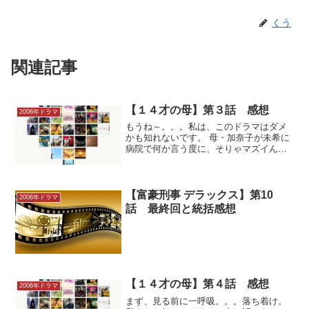
くう
関連記事
【１４才の母】第３話 感想
2006年ドラマ
もうね～。。。私は、このドラマはダメ
かも知れないです。 母・加奈子が未希に
病院で何か言う度に、そりゃマズイんじ
ゃないの？ないの？ないの。。。 と思っ
ていましたが、やはり思った通り私には
手術なんかできない！と言う事になって
しまった。（もっとも...
【富豪刑事 デラックス】第10
2006年ドラマ
話 最終回と統括感想
【１４才の母】第４話 感想
2006年ドラマ
まず、見る前に一呼吸。。。落ち着け。