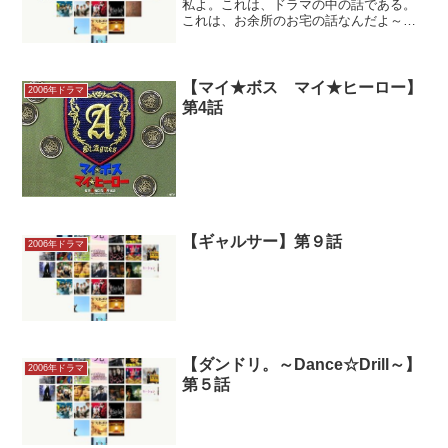
私よ。これは、ドラマの中の話である。
これは、お余所のお宅の話なんだよ～。
私は、どうも二次元の世界に入り込みす
ぎる傾向がある。だから。。。 とにか
く。。。 落ち着くんだ。。。 と、言う事
で、かなり客観的に見...
【マイ★ボス マイ★ヒーロー】
2006年ドラマ
第4話
【ギャルサー】第９話
2006年ドラマ
【ダンドリ。～Dance☆Drill～】
2006年ドラマ
第５話