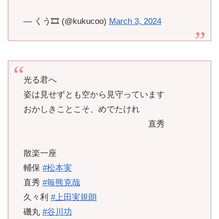
— くう🎞️ (@kukucoo)
March 3, 2024
光る君へ
姿は見せずとも空から見守っています
おかしきことこそ、めでたけれ
直秀
散楽一座
輔保
#松本実
直秀
#毎熊克哉
久々利
#上田実規朗
磯丸
#谷川功
百成
#吉田壮辰