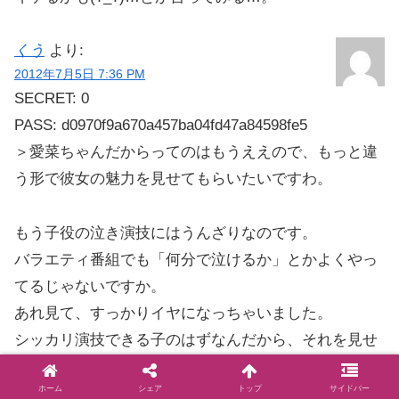
くう
より:
2012年7月5日 7:36 PM
SECRET: 0
PASS: d0970f9a670a457ba04fd47a84598fe5
＞愛菜ちゃんだからってのはもうええので、もっと違
う形で彼女の魅力を見せてもらいたいですわ。
もう子役の泣き演技にはうんざりなのです。
バラエティ番組でも「何分で泣けるか」とかよくやっ
てるじゃないですか。
あれ見て、すっかりイヤになっちゃいました。
シッカリ演技できる子のはずなんだから、それを見せ
てほしいですね。
ホーム
シェア
トップ
サイドバー
(そして、歌はもうマジでいいです)