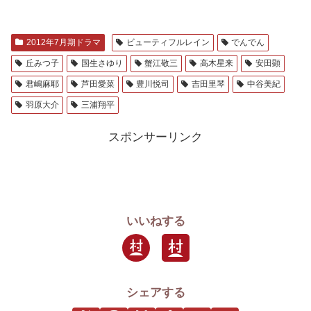
2012年7月期ドラマ
ビューティフルレイン
でんでん
丘みつ子
国生さゆり
蟹江敬三
高木星来
安田顕
君嶋麻耶
芦田愛菜
豊川悦司
吉田里琴
中谷美紀
羽原大介
三浦翔平
スポンサーリンク
いいねする
シェアする