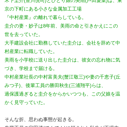
木下圭介(豊川悦司)とひとり娘の美雨(芦田愛菜)は、東
京の下町にある小さな金属加工工場
『中村産業』の離れで暮らしている。
圭介の妻・妙子は8年前、美雨の命と引きかえにこの
世を去っていた。
大手建設会社に勤務していた圭介は、会社を辞めて中
村産業に転職していた。
美雨を小学校に送り出した圭介は、彼女の忘れ物に気
づき、学校まで届ける。
中村産業社長の中村富美夫(蟹江敬三)や妻の千恵子(丘
みつ子)、後輩工員の勝田秋生(三浦翔平)らは、
過保護過ぎると圭介をからかいつつも、この父娘を温
かく見守っていた。
そんな折、思わぬ事態が起きる。