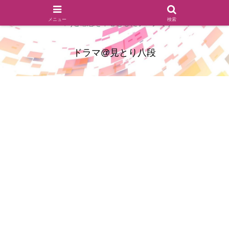
ドラマのシーンとセリフを切り取ったあらすじレビュー(復習ネタ
メニュー
検索
バレ)と感想を中心としたブログです
ドラマ@見とり八段