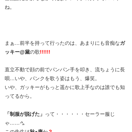
ね。
まぁ…前半を持って行ったのは、あまりにも音痴な
ガ
ッキー@黛
の歌
!!!!!!
直立不動で顔の前でパンパン手を叩き、流ちょうに長
唄…いや、パンクを歌う姿はもう、爆笑。
いや、ガッキーがもっと遥かに歌上手なのは誰でも知
ってるから。
「制服が脱げた」
って・・・・・・セーラー服じ
ゃ……
この先生は
秋●康
か
？