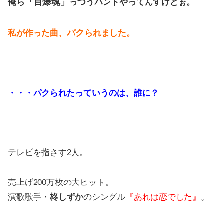
「自爆魂」
俺ら
っつうバンドやってんすけどぉ。
パク
私が作った曲、
られました。
・・・パクられたっていうのは、誰に？
テレビを指さす2人。
売上げ200万枚の大ヒット。
演歌歌手・
柊しずか
のシングル
『あれは恋でした』
。