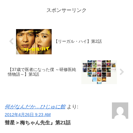
を目にして数々の思...
スポンサーリンク
【リーガル・ハイ】第2話
【37歳で医者になった僕 ～研修医純
情物語～】第3話
何がなんだか…ひじゅに館
より:
2012年4月26日 9:23 AM
彗星＞梅ちゃん先生』第21話