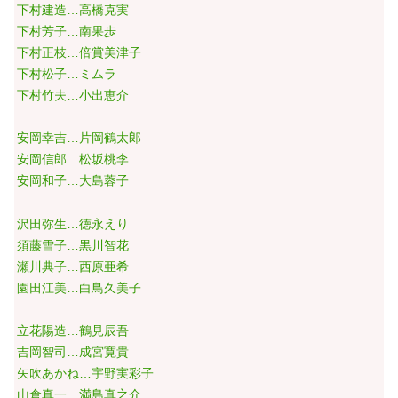
下村建造…高橋克実
下村芳子…南果歩
下村正枝…倍賞美津子
下村松子…ミムラ
下村竹夫…小出恵介
安岡幸吉…片岡鶴太郎
安岡信郎…松坂桃李
安岡和子…大島蓉子
沢田弥生…徳永えり
須藤雪子…黒川智花
瀬川典子…西原亜希
園田江美…白鳥久美子
立花陽造…鶴見辰吾
吉岡智司…成宮寛貴
矢吹あかね…宇野実彩子
山倉真一…満島真之介