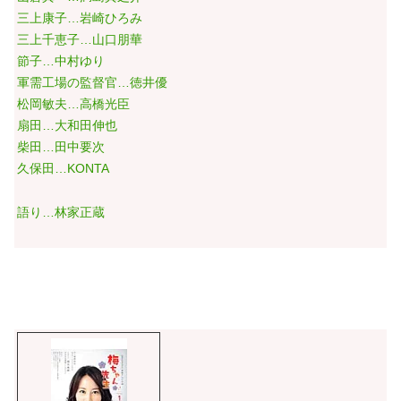
三上康子…岩崎ひろみ
三上千恵子…山口朋華
節子…中村ゆり
軍需工場の監督官…徳井優
松岡敏夫…高橋光臣
扇田…大和田伸也
柴田…田中要次
久保田…KONTA
語り…林家正蔵