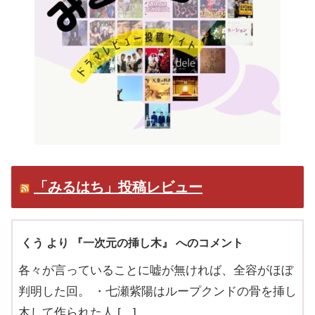
「みるはち」投稿レビュー
くう より 『一次元の挿し木』 へのコメント
各々が言っていることに嘘が無ければ、全容がほぼ
判明した回。 ・七瀬紫陽はループクンドの骨を挿し
木して作られた人 […]