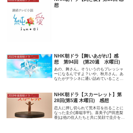
2012年後期朝ドラ「純と愛」
することを決める。一方、...
想
NHK朝ドラ【舞いあがれ!】感
2022年後期朝ドラ「舞いあがれ!」感想
想 第94回 (第20週 水曜日)
あの、舞さん。そういうのもプレッシャ
ーになるんですよ？いや、秋月さん。あ
なたがデラシネに通い詰めていることも
プレッシャーだと思うんですが……。御
園（山口紗弥加）から受けたＩＷＡＫＵ
ＲＡの取材記事が新聞に載る。書かれた
NHK朝ドラ【スカーレット】第
2019年後期朝ドラ「スカーレット」感想
のは女性社員のことだけで...
28回(第5週 木曜日) 感想
恋人に押し切られて荒木荘を出ることに
なった圭介(溝端淳平)。喜美子(戸田恵梨
香)は他の住人たちと共に笑顔で圭介を送
り出す。喜美子は圭介がいなくなった事
実を忘れるかのように仕事に没頭。だが
ふとした瞬間、圭介が好きだったおはぎ