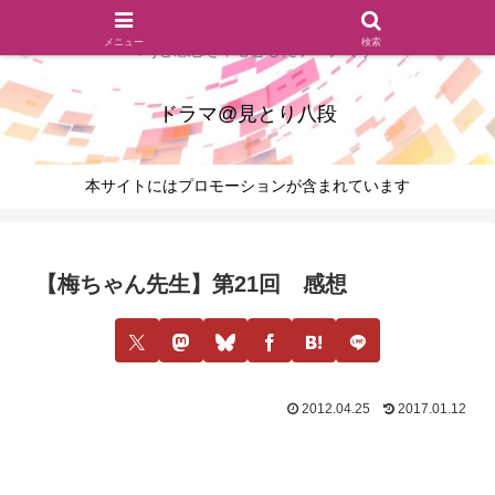
ドラマのシーンとセリフを切り取ったあらすじレビュー(復習ネタ
メニュー
検索
バレ)と感想を中心としたブログです
ドラマ@見とり八段
本サイトにはプロモーションが含まれています
【梅ちゃん先生】第21回 感想
2012.04.25
2017.01.12