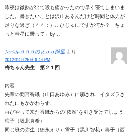
昨夜は微熱が出て喉も痛かったので早く寝てしまいま
した。書きたいことは沢山あるんだけど時間と体力が
足りな過ぎ（＾＾；）…ひじゅにですが何か？「ちょ
っと彗星に乗って」by…
レベル９９９のｇｏｏ部屋
より:
2012年4月25日 6:44 PM
梅ちゃん先生 第２１回
内容
先輩の間宮香織（山口あゆみ）に騙され、イタズラさ
れたにもかかわらず、
再びやって来た香織からの“依頼”を引き受けてしまう
梅子（堀北真希）
同じ班の弥生（徳永えり）雪子（黒川智花）典子（西