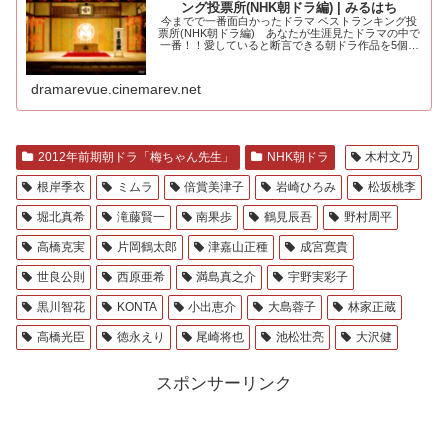
ング投票所(NHK朝ドラ編) | みるはち
今までで一番面白かったドラマ ベストランキング投
票所(NHK朝ドラ編) あなたが生涯見たドラマの中で
一番！！愛していると断言できる朝ドラ作品を5個選
んでください。大河ドラマ編も.....
dramarevue.cinemarev.net
2012年前期朝ドラ「梅ちゃん先生」
NHK朝ドラ
木村文乃
根岸季衣
ミムラ
倍賞美津子
岩崎ひろみ
松坂桃李
堀北真希
滝藤賢一
南果歩
鶴見辰吾
野村周平
高橋克実
片岡鶴太郎
津嘉山正種
成宮寛貴
世良公則
西原亜希
満島真之介
宇野実彩子
黒川智花
KONTA
小出恵介
大島蓉子
林家正蔵
高橋光臣
徳永えり
尾崎将也
池松壮亮
大沢健
スポンサーリンク