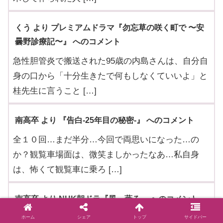
くう より プレミアムドラマ『勿忘草の咲く町で 〜安
曇野診療記〜』 へのコメント
急性胆管炎で搬送された95歳の内島さんは、自分自
身の口から「十分生きたで何もしなくていいよ」と
桂先生に言うこと […]
南高卒 より 『告白-25年目の秘密-』 へのコメント
全１０回…まだ半分…今回で両思いになった…の
か？観覧車場面は、微笑ましかったなあ…私自身
は、怖くて観覧車に乗ろ […]
南高卒 より NHK朝ドラ『風、薫る』 へのコメント
倫也がいっぱいダイジェストで…ほっこり笑わせて
ホーム
シェア
トップ
サイドバー