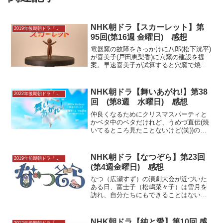
NHK朝ドラ【スカーレット】第
2019年後期朝ドラ「スカーレット」感想
95回(第16週 金曜日) 感想
電器窯の故障をきっかけに八郎(松下洸平)
が喜美子(戸田恵梨香)に穴窯の建設を提
案。早速喜美子が試算すると穴窯で焼き
物を作る費用が膨大になることが判明。
家族から応援されるも穴窯の建設をちゅ
うちょする。そんな喜美子に八郎は今や
NHK朝ドラ【舞いあがれ!】第38
2022年後期朝ドラ「舞いあがれ!」感想
りたいことに挑戦す...
回 (第8週 水曜日) 感想
仲良くなるためにクリスマスパーティと
かベタ中のベタだけれど、うめづ直伝(焼
いてるところ見たことないけど(笑))の技
が役立って良かったわん。舞（福原遥）
の班内では、都築教官（阿南健治）が持
つ黒いノートにそれぞれの重要な評価が
NHK朝ドラ【なつぞら】第23回
2019年前期朝ドラ「なつぞら」
書かれていて、帯広...
(第4週金曜日) 感想
なつ（広瀬すず）の演劇大会が近づいた
ある日、富士子（松嶋菜々子）は雪月を
訪れ、自分たちにもできることはないか
と相談。とよ（高畑淳子）や雪之助（安
田顕）は、その熱意に押され、十勝の酪
農を発展させるあるものを、会場で配布
NHK朝ドラ【純と愛】第10回 感