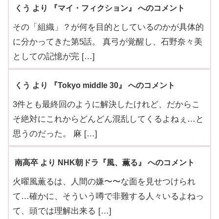
くう より 『マイ・フィクション』 へのコメント
その「組織」？が何を目的としているのかが具体的
に分かってきた第5話。 真弓が覚醒し、石野奈々美
としての記憶が完 […]
くう より 『Tokyo middle 30』 へのコメント
3件とも最終回のように解決したけれど、だからこ
そ絶対にこれからどんどん混乱してくるよねぇ…と
思うのだった。 麻 […]
南高卒 より NHK朝ドラ『風、薫る』 へのコメント
火曜風薫るは、人間の嫌〜〜な面を見せつけられ
て…確かに、そういう噂で非難する人々いるよねっ
て、頭では理解出来る […]