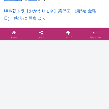
NHK朝ドラ【おかえりモネ】第25回 (第5週 金曜
日) 感想
に
巨炎
より
NHK朝ドラ【おかえりモネ】第15回 (第3週 金曜
日) 感想
に
もう…何がなんだか日記
より
ホーム
シェア
トップ
サイドバー
◆お問い合わせは
こちら
まで
◆プライバシーポリシー
プライバシーポリシーと2006年に行った
ブログ移転に関して
お問い合わせとプライバシーポリシーご訪問いた
だきありがとうございます。当サイト『ドラマ@
見とり八段』( )のプライバシーポリシーについて
以下をご参照ください。免責事項 当サイトで
は、コンテンツについてできる限り正確に保つよ
2016.10.16
dramablog.cinemarev.net
うに努めております…