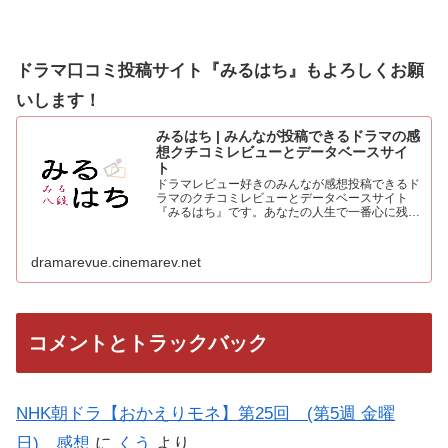
ドラマ口コミ投稿サイト『みるはち』もよろしくお願
いします！
みるはち | みんなが投稿できるドラマの感
想クチコミレビューとデータベースサイ
ト
ドラマレビュー好きのみんなが感想投稿できるド
ラマのクチコミレビューとデータベースサイト
『みるはち』です。あなたの人生で一番心に残っ
た「好きなベストドラマ投票所」も常時受付中。
人気のドラマを見て、みんなの感想を投稿しよう
dramarevue.cinemarev.net
コメントとトラックバック
NHK朝ドラ【おかえりモネ】第25回 (第5週 金曜
日) 感想
に
くう
より