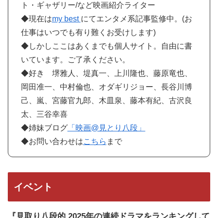
ト・ギャザリー/など映画紹介ライター
◆現在は
my best
にてエンタメ系記事監修中。(お
仕事はいつでも有り難くお受けします)
◆しかしここはあくまでも個人サイト。自由に書
いています。ご了承ください。
◆好き 堺雅人、堤真一、上川隆也、藤原竜也、
岡田准一、中村倫也、オダギリジョー、長谷川博
己、嵐、宮藤官九郎、木皿泉、藤本有紀、古沢良
太、三谷幸喜
◆姉妹ブログ
「映画@見とり八段」
◆お問い合わせは
こちら
まで
イベント
『見取り八段的 2025年の連続ドラマをランキングして