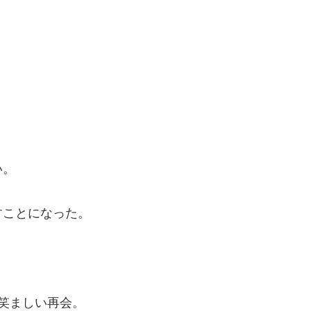
い。
すことになった。
笑ましい再会。