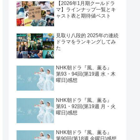
【2026年1月期クールドラ
マ】ラインナップ一覧とキ
ャスト表と期待値ベスト
見取り八段的 2025年の連続
ドラマをランキングしてみ
た
NHK朝ドラ『風、薫る』
第93・94回(第19週 水・木
曜日)感想
NHK朝ドラ『風、薫る』
第91・92回(第19週 月・火
曜日)感想
NHK朝ドラ『風、薫る』
第90回(第18週 金曜日)感想