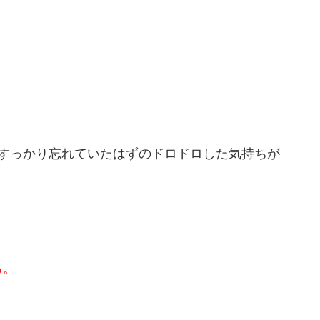
。
間すっかり忘れていたはずのドロドロした気持ちが
る。