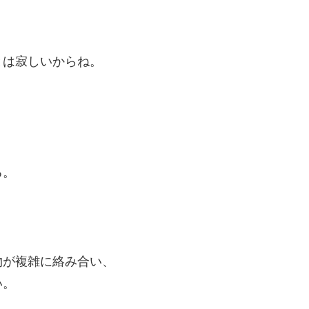
とは寂しいからね。
る。
物が複雑に絡み合い、
い。