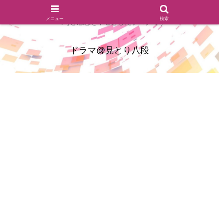
ドラマのシーンとセリフを切り取ったあらすじレビュー(復習ネタ
メニュー
検索
バレ)と感想を中心としたブログです
ドラマ@見とり八段