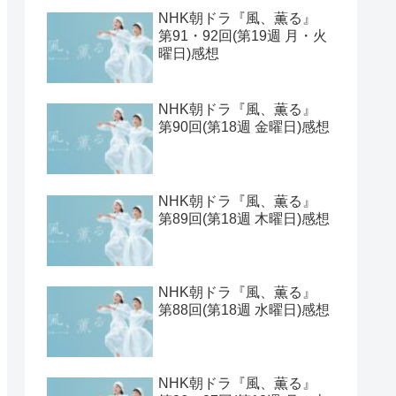
【2026年1月期クールドラ
マ】ラインナップ一覧とキ
ャスト表と期待値ベスト
見取り八段的 2025年の連続
ドラマをランキングしてみ
た
NHK朝ドラ『風、薫る』
第93・94回(第19週 水・木
曜日)感想
NHK朝ドラ『風、薫る』
第91・92回(第19週 月・火
曜日)感想
NHK朝ドラ『風、薫る』
第90回(第18週 金曜日)感想