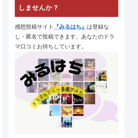
【夜行観覧車】 第10話 最
終回 と統括感想
【流星の絆】第10話 最終
回と統括感想
あなたのドラマレビューを投稿
しませんか？
感想投稿サイト
『みるはち』
は登録な
し・匿名で投稿できます。あなたのドラ