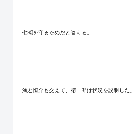
久し振りに、父・精一郎と再会する七瀬。
なぜ置いていったのかと問う七瀬に、精一郎
七瀬を守るためだと答える。