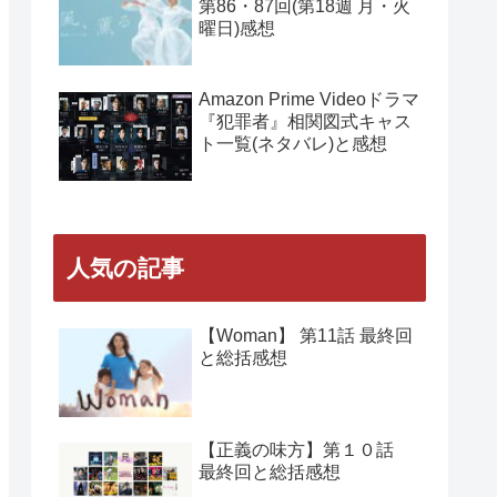
NHK朝ドラ『風、薫る』
第89回(第18週 木曜日)感想
NHK朝ドラ『風、薫る』
第88回(第18週 水曜日)感想
NHK朝ドラ『風、薫る』
第86・87回(第18週 月・火
曜日)感想
Amazon Prime Videoドラマ
『犯罪者』相関図式キャス
ト一覧(ネタバレ)と感想