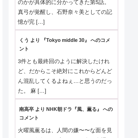
メント
ラスト、びっくりしたよ。よく！帰っ
て！これたな！ その事情は私たちには
分からない。直人くんは知っているの
かも知 […]
くう より 『マイ・フィクション』 へのコ
メント
その「組織」？が何を目的としている
のかが具体的に分かってきた第5話。
真弓が覚醒し、石野奈々美としての記
憶が完 […]
くう より 『Tokyo middle 30』 へのコメ