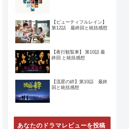
人気の記事
【Woman】 第11話 最終回
と総括感想
【正義の味方】第１０話
最終回と総括感想
【ビューティフルレイン】
第12話 最終回と統括感想