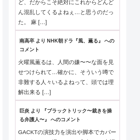
ど、だからこそ絶対にこれからどんど
ん混乱してくるよねぇ…と思うのだっ
た。 麻 […]
南高卒 より NHK朝ドラ『風、薫る』 への
コメント
火曜風薫るは、人間の嫌〜〜な面を見
せつけられて…確かに、そういう噂で
非難する人々いるよねって、頭では理
解出来る […]
巨炎 より 『ブラックトリック〜裁きを操
る弁護人〜』 へのコメント
GACKTの演技力を演出や脚本でカバー