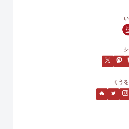
い
シ
くうを