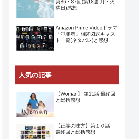
第86・87回(第18週 月・火
曜日)感想
Amazon Prime Videoドラマ
『犯罪者』相関図式キャス
ト一覧(ネタバレ)と感想
人気の記事
【Woman】 第11話 最終回
と総括感想
【正義の味方】第１０話
最終回と総括感想