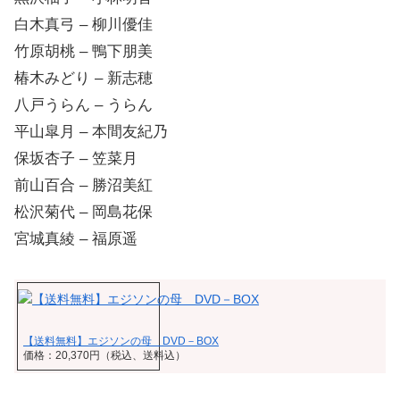
白木真弓 – 柳川優佳
竹原胡桃 – 鴨下朋美
椿木みどり – 新志穂
八戸うらん – うらん
平山皐月 – 本間友紀乃
保坂杏子 – 笠菜月
前山百合 – 勝沼美紅
松沢菊代 – 岡島花保
宮城真綾 – 福原遥
【送料無料】エジソンの母 DVD－BOX
価格：20,370円（税込、送料込）