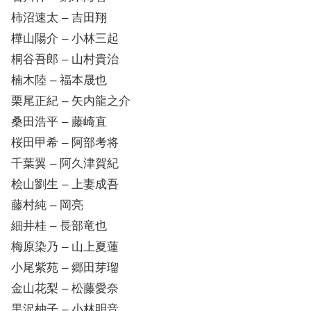
柿沼速太 – 吉田翔
樺山陽介 – 小林三起
桐谷吾郎 – 山村貴治
楠木陸 – 福本晟也
栗尾正紀 – 矢内龍之介
桑田浩平 – 藤崎直
桜田甲希 – 阿部考将
千葉翼 – 阿久津賀紀
桧山劉生 – 上妻成吾
藤村純 – 岡亮
細井桂 – 長部竜也
梅原染乃 – 山上夏蓮
小尾紫苑 – 郷田芽瑠
金山花梨 – 松藤愛奈
黒沢柚子 – 小林明音