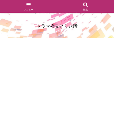
ドラマのシーンとセリフを切り取ったあらすじレビュー(復習ネタ
メニュー
検索
バレ)と感想を中心としたブログです
ドラマ@見とり八段