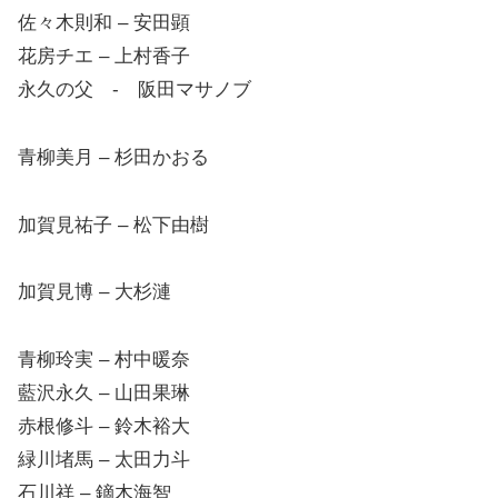
佐々木則和 – 安田顕
花房チエ – 上村香子
永久の父 ‐ 阪田マサノブ
青柳美月 – 杉田かおる
加賀見祐子 – 松下由樹
加賀見博 – 大杉漣
青柳玲実 – 村中暖奈
藍沢永久 – 山田果琳
赤根修斗 – 鈴木裕大
緑川堵馬 – 太田力斗
石川祥 – 鏑木海智