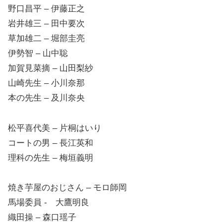
野口昌平 – 伊藤正之
岩井雄三 – 田中要次
草加雄二 – 堀部圭亮
伊勢智 – 山中聡
加賀見菜摘 – 山田梨紗
山崎先生 – 小川奈那
本の先生 – 及川奈央
松平喜代美 – 片桐はいり
コートの男 – 長江英和
理科の先生 – 梅垣義明
焼き芋屋のおじさん – モロ師岡
馬場委員 ‐ 大鷹明良
織田操 – 森口瑶子