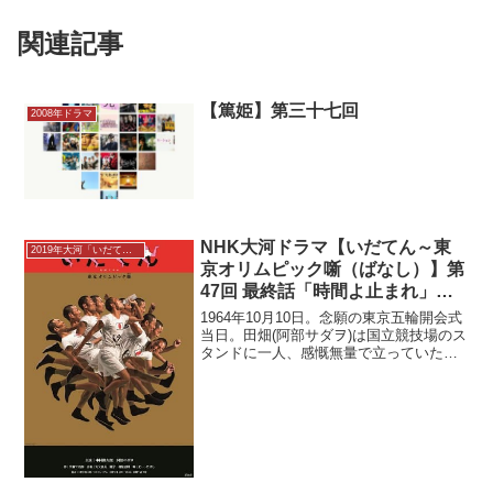
関連記事
【篤姫】第三十七回
2008年ドラマ
NHK大河ドラマ【いだてん～東
2019年大河「いだてん～東京オリムピック噺」
京オリムピック噺（ばなし）】第
47回 最終話「時間よ止まれ」感
想
1964年10月10日。念願の東京五輪開会式
当日。田畑(阿部サダヲ)は国立競技場のス
タンドに一人、感慨無量で立っていた。
そこへ足袋を履いた金栗(中村勘九郎)が現
れ、聖火リレーへの未練をにじませる。
最終走者の坂井(井之脇海)はプレッシャー
の大...