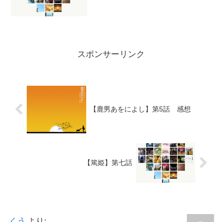
スポンサーリンク
【鹿男あをによし】第5話 感想
【篤姫】第七話
くう
より: