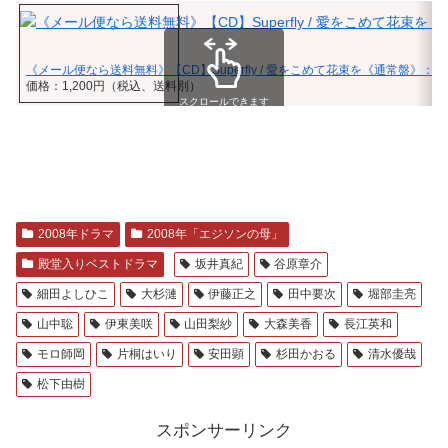
《メール便なら送料無料》【CD】Superfly / 愛をこめて花束を《通常盤》：
価格：1,200円（税込、送料別）
スクロールできます
2008年ドラマ
2008年「エジソンの母」
殿堂入りベストドラマ
坂井真紀
谷原章介
細田よしひこ
大杉漣
伊藤正之
田中要次
堀部圭亮
山中聡
伊東美咲
山田梨紗
大森美香
長江英和
モロ師岡
片桐はいり
安田顕
杉田かおる
清水優哉
松下由樹
スポンサーリンク