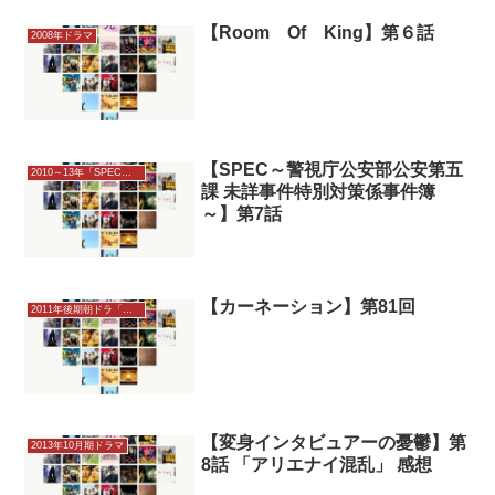
【Room Of King】第６話
2008年ドラマ
【SPEC～警視庁公安部公安第五
2010～13年「SPEC～警視庁公安部公安…未詳」
課 未詳事件特別対策係事件簿
～】第7話
【カーネーション】第81回
2011年後期朝ドラ「カーネーション」感想
【変身インタビュアーの憂鬱】第
2013年10月期ドラマ
8話 「アリエナイ混乱」 感想