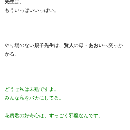
先生
は、
もういっぱいいっぱい。
やり場のない
規子先生
は、
賢人
の母・
あおい
へ突っか
かる。
どうせ私は未熟ですよ。
みんな私をバカにしてる。
花房君の好奇心は、すっごく邪魔なんです。