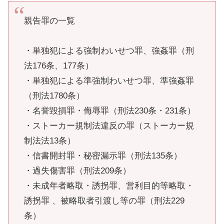
親告罪の一覧
・単独犯による強制わいせつ罪、強姦罪（刑
法176条、177条）
・単独犯による準強制わいせつ罪、準強姦罪
（刑法1780条）
・名誉毀損罪・侮辱罪（刑法230条・231条）
・ストーカー規制法違反の罪（ストーカー規
制法法13条）
・信書開封罪・秘密漏示罪（刑法135条）
・過失傷害罪（刑法209条）
・未成年者略取・誘拐罪、営利目的等略取・
誘拐罪 、被略取者引渡し等の罪（刑法229
条）