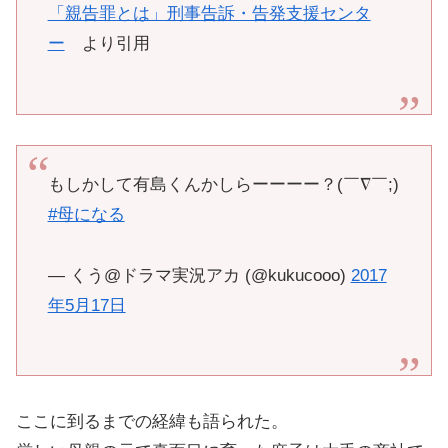
「親告罪とは」刑事告訴・告発支援センタ
ー
より引用
もしかして有島くんかしらーーーー？(￣∇￣;)
#母になる
— くう@ドラマ実況アカ (@kukucooo)
2017
年5月17日
ここに到るまでの経緯も語られた。