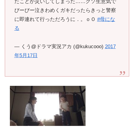
たことが災いしてしまった……クソ生意気で
びーびー泣きわめくガキだったらきっと警察
に即連れて行っただろうに．。ｏＯ
#母にな
る
— くう@ドラマ実況アカ (@kukucooo)
2017
年5月17日