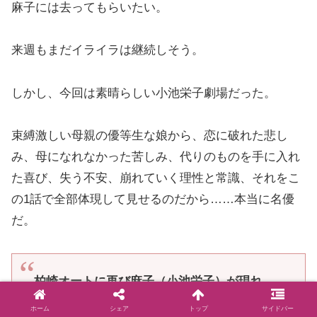
麻子には去ってもらいたい。
来週もまだイライラは継続しそう。
しかし、今回は素晴らしい小池栄子劇場だった。
束縛激しい母親の優等生な娘から、恋に破れた悲し
み、母になれなかった苦しみ、代りのものを手に入れ
た喜び、失う不安、崩れていく理性と常識、それをこ
の1話で全部体現して見せるのだから……本当に名優
だ。
柏崎オートに再び麻子（小池栄子）が現れ、
ここで働くことになったと言い出す。
ホーム
シェア
トップ
サイドバー