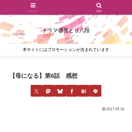
ドラマのシーンとセリフを切り取ったあらすじレビュー(復習ネタ
メニュー
検索
バレ)と感想を中心としたブログです
ドラマ@見とり八段
本サイトにはプロモーションが含まれています
【母になる】第6話 感想
2017.05.18