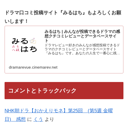
ドラマ口コミ投稿サイト『みるはち』もよろしくお願
いします！
みるはち | みんなが投稿できるドラマの感
想クチコミレビューとデータベースサイ
ト
ドラマレビュー好きのみんなが感想投稿できるド
ラマのクチコミレビューとデータベースサイト
『みるはち』です。あなたの人生で一番心に残っ
た「好きなベストドラマ投票所」も常時受付中。
人気のドラマを見て、みんなの感想を投稿しよう
dramarevue.cinemarev.net
コメントとトラックバック
NHK朝ドラ【おかえりモネ】第25回 (第5週 金曜
日) 感想
に
くう
より