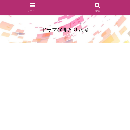
ドラマのシーンとセリフを切り取ったあらすじレビュー(復習ネタ
メニュー
検索
バレ)と感想を中心としたブログです
ドラマ@見とり八段