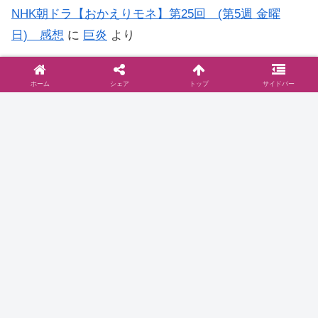
NHK朝ドラ【おかえりモネ】第25回 (第5週 金曜
日) 感想
に
巨炎
より
NHK朝ドラ【おかえりモネ】第15回 (第3週 金曜
ホーム
シェア
トップ
サイドバー
日) 感想
に
もう…何がなんだか日記
より
◆お問い合わせは
こちら
まで
◆プライバシーポリシー
プライバシーポリシーと2006年に行った
ブログ移転に関して
お問い合わせとプライバシーポリシーご訪問いた
だきありがとうございます。当サイト『ドラマ@
見とり八段』( )のプライバシーポリシーについて
以下をご参照ください。免責事項 当サイトで
は、コンテンツについてできる限り正確に保つよ
2016.10.16
dramablog.cinemarev.net
うに努めております…