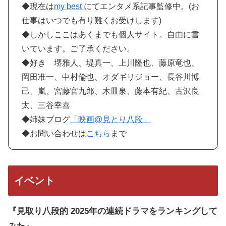
◆現在は
my best
にてエンタメ系記事監修中。(お
仕事はいつでも有り難くお受けします)
◆しかしここはあくまでも個人サイト。自由に書
いています。ご了承ください。
◆好き 堺雅人、堤真一、上川隆也、藤原竜也、
岡田准一、中村倫也、オダギリジョー、長谷川博
己、嵐、宮藤官九郎、木皿泉、藤本有紀、古沢良
太、三谷幸喜
◆姉妹ブログ
「映画@見とり八段」
◆お問い合わせは
こちら
まで
イベント
『見取り八段的 2025年の連続ドラマをランキングして