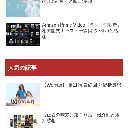
(第18週 月・火曜日)感想
Amazon Prime Videoドラマ『犯罪者』
相関図式キャスト一覧(ネタバレ)と感
想
人気の記事
【Woman】 第11話 最終回 と総括感想
【正義の味方】第１０話 最終回と総
括感想