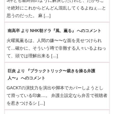
3件とも最終回のように解決したけれど、だからこ
そ絶対にこれからどんどん混乱してくるよねぇ…と
思うのだった。 麻 […]
南高卒 より NHK朝ドラ『風、薫る』 へのコメント
火曜風薫るは、人間の嫌〜〜な面を見せつけられ
て…確かに、そういう噂で非難する人々いるよねっ
て、頭では理解出来る […]
巨炎 より 『ブラックトリック〜裁きを操る弁護
人〜』 へのコメント
GACKTの演技力を演出や脚本でカバーしようとし
て滑っている印象…。 弁護士設定なら弁舌で視聴者
を惹きつけるシ […]