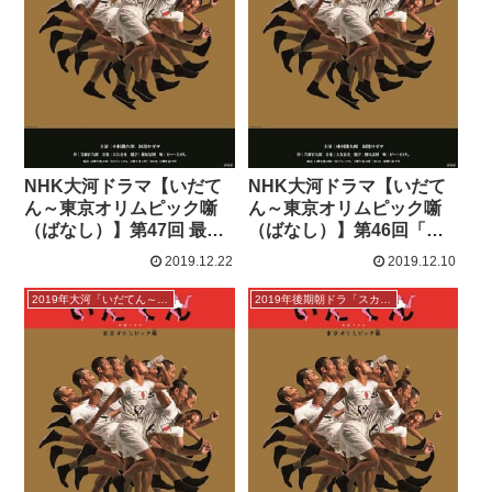
NHK大河ドラマ【いだて
NHK大河ドラマ【いだて
ん～東京オリムピック噺
ん～東京オリムピック噺
（ばなし）】第47回 最終
（ばなし）】第46回「炎
話「時間よ止まれ」感想
のランナー」感想
2019.12.22
2019.12.10
2019年大河「いだてん～東京オリムピック噺」
2019年後期朝ドラ「スカーレット」感想