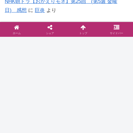
NHK朝ドラ【おかえりモネ】第25回 (第5週 金曜
日) 感想
に
巨炎
より
NHK朝ドラ【おかえりモネ】第15回 (第3週 金曜
日) 感想
に
もう…何がなんだか日記
より
ホーム
シェア
トップ
サイドバー
◆お問い合わせは
こちら
まで
◆プライバシーポリシー
プライバシーポリシーと2006年に行った
ブログ移転に関して
お問い合わせとプライバシーポリシーご訪問いた
だきありがとうございます。当サイト『ドラマ@
見とり八段』( )のプライバシーポリシーについて
以下をご参照ください。免責事項 当サイトで
は、コンテンツについてできる限り正確に保つよ
2016.10.16
dramablog.cinemarev.net
うに努めております…