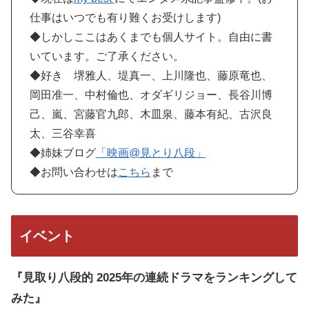
仕事はいつでも有り難くお受けします)
◆しかしここはあくまでも個人サイト。自由に書
いています。ご了承ください。
◆好き 堺雅人、堤真一、上川隆也、藤原竜也、
岡田准一、中村倫也、オダギリジョー、長谷川博
己、嵐、宮藤官九郎、木皿泉、藤本有紀、古沢良
太、三谷幸喜
◆姉妹ブログ
「映画@見とり八段」
◆お問い合わせは
こちら
まで
イベント
『見取り八段的 2025年の連続ドラマをランキングして
みた』