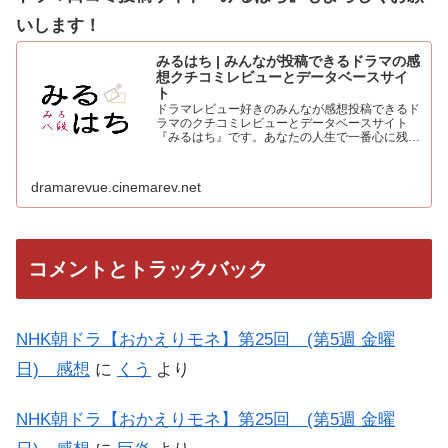
いします！
みるはち | みんなが投稿できるドラマの感
想クチコミレビューとデータベースサイ
ト
ドラマレビュー好きのみんなが感想投稿できるド
ラマのクチコミレビューとデータベースサイト
『みるはち』です。あなたの人生で一番心に残っ
た「好きなベストドラマ投票所」も常時受付中。
人気のドラマを見て、みんなの感想を投稿しよう
dramarevue.cinemarev.net
コメントとトラックバック
NHK朝ドラ【おかえりモネ】第25回 (第5週 金曜
日) 感想
に
くう
より
NHK朝ドラ【おかえりモネ】第25回 (第5週 金曜