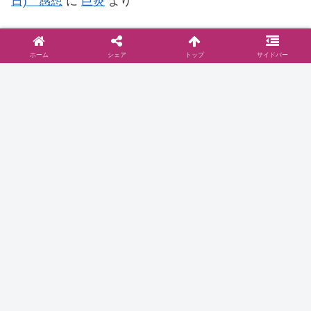
日) 感想
に
巨炎
より
NHK朝ドラ【おかえりモネ】第15回 (第3週 金曜
日) 感想
に
もう…何がなんだか日記
より
ホーム
シェア
トップ
サイドバー
◆お問い合わせは
こちら
まで
◆プライバシーポリシー
プライバシーポリシーと2006年に行った
ブログ移転に関して
お問い合わせとプライバシーポリシーご訪問いた
だきありがとうございます。当サイト『ドラマ@
見とり八段』( )のプライバシーポリシーについて
以下をご参照ください。免責事項 当サイトで
は、コンテンツについてできる限り正確に保つよ
2016.10.16
dramablog.cinemarev.net
うに努めております…