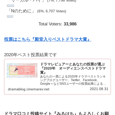
「リーガル・ハイ」
(7%, 7,798 Votes)
「Nのために」
(6%, 6,707 Votes)
Total Voters:
33,986
投票はこちら『殿堂入りベストドラマ大賞』
2020年ベスト投票結果です
ドラマレビュアーとあなたの投票が選ぶ
『2020年 オーディエンスベストドラマ
賞』
あなたの一票による2020年ドラマベストランキ
ングブログユーザー、Twitter、Facebook、
Google＋などSNSユーザーの投票結果による
2020年ベストドラマ。445票もの投票をいただき
2021.08.31
dramablog.cinemarev.net
心より感謝申し上げます！！集計の結果を発表…
ドラマ口コミ投稿サイト『みるはち』もよろしくお願