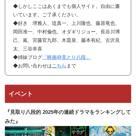
◆しかしここはあくまでも個人サイト。自由に書
いています。ご了承ください。
◆好き 堺雅人、堤真一、上川隆也、藤原竜也、
岡田准一、中村倫也、オダギリジョー、長谷川博
己、嵐、宮藤官九郎、木皿泉、藤本有紀、古沢良
太、三谷幸喜
◆姉妹ブログ
「映画@見とり八段」
◆お問い合わせは
こちら
まで
イベント
『見取り八段的 2025年の連続ドラマをランキングして
みた』