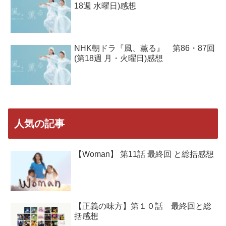
18週 水曜日)感想
NHK朝ドラ『風、薫る』 第86・87回
(第18週 月・火曜日)感想
人気の記事
【Woman】 第11話 最終回 と総括感想
【正義の味方】第１０話 最終回と総
括感想