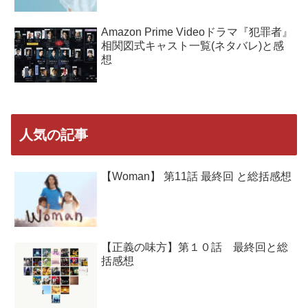
Amazon Prime Videoドラマ『犯罪者』
相関図式キャスト一覧(ネタバレ)と感
想
人気の記事
【Woman】 第11話 最終回 と総括感想
【正義の味方】第１０話 最終回と総
括感想