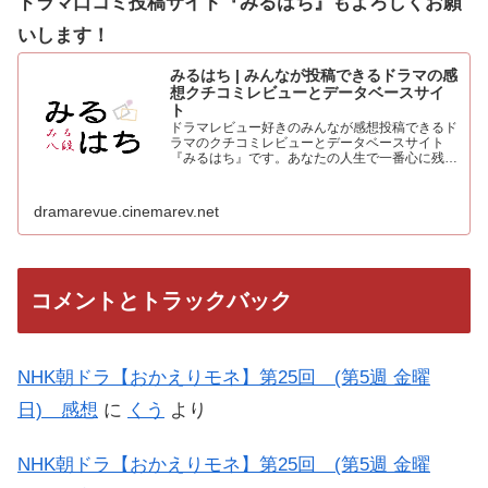
ドラマ口コミ投稿サイト『みるはち』もよろしくお願
いします！
みるはち | みんなが投稿できるドラマの感
想クチコミレビューとデータベースサイ
ト
ドラマレビュー好きのみんなが感想投稿できるド
ラマのクチコミレビューとデータベースサイト
『みるはち』です。あなたの人生で一番心に残っ
た「好きなベストドラマ投票所」も常時受付中。
人気のドラマを見て、みんなの感想を投稿しよう
dramarevue.cinemarev.net
コメントとトラックバック
NHK朝ドラ【おかえりモネ】第25回 (第5週 金曜
日) 感想
に
くう
より
NHK朝ドラ【おかえりモネ】第25回 (第5週 金曜