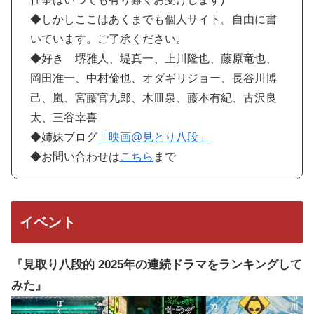
◆しかしここはあくまでも個人サイト。自由に書
いています。ご了承ください。
◆好き 堺雅人、堤真一、上川隆也、藤原竜也、
岡田准一、中村倫也、オダギリジョー、長谷川博
己、嵐、宮藤官九郎、木皿泉、藤本有紀、古沢良
太、三谷幸喜
◆姉妹ブログ
「映画@見とり八段」
◆お問い合わせは
こちら
まで
イベント
『見取り八段的 2025年の連続ドラマをランキングして
みた』