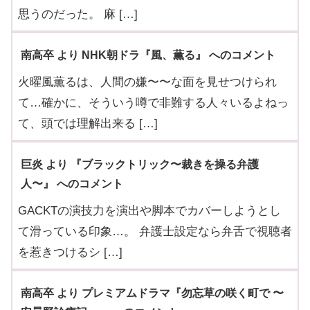
思うのだった。 麻 […]
南高卒 より NHK朝ドラ『風、薫る』 へのコメント
火曜風薫るは、人間の嫌〜〜な面を見せつけられ
て…確かに、そういう噂で非難する人々いるよねっ
て、頭では理解出来る […]
巨炎 より 『ブラックトリック〜裁きを操る弁護
人〜』 へのコメント
GACKTの演技力を演出や脚本でカバーしようとし
て滑っている印象…。 弁護士設定なら弁舌で視聴者
を惹きつけるシ […]
南高卒 より プレミアムドラマ『勿忘草の咲く町で 〜