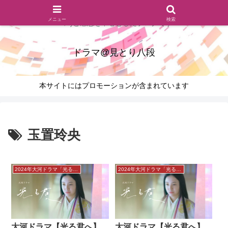
ドラマのシーンとセリフを切り取ったあらすじレビュー(復習ネタ
メニュー
検索
バレ)と感想を中心としたブログです
ドラマ@見とり八段
本サイトにはプロモーションが含まれています
玉置玲央
2024年大河ドラマ「光る君へ」感想
2024年大河ドラマ「光る君へ」感想
大河ドラマ【光る君へ】
大河ドラマ【光る君へ】