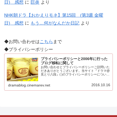
日) 感想
に
巨炎
より
NHK朝ドラ【おかえりモネ】第15回 (第3週 金曜
日) 感想
に
もう…何がなんだか日記
より
◆お問い合わせは
こちら
まで
◆プライバシーポリシー
プライバシーポリシーと2006年に行った
ブログ移転に関して
お問い合わせとプライバシーポリシーご訪問いた
だきありがとうございます。当サイト『ドラマ@
見とり八段』( )のプライバシーポリシーについて
以下をご参照ください。免責事項 当サイトで
は、コンテンツについてできる限り正確に保つよ
2016.10.16
dramablog.cinemarev.net
うに努めております…