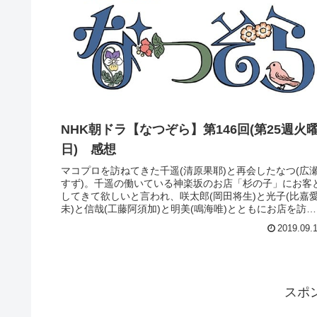
NHK朝ドラ【なつぞら】第148回(第25週木
日) 感想
神楽坂の料理屋に行き、千遥(清原果耶)に手紙を渡したな
つ(広瀬すず)。その後、「大草原の少女ソラ」を見た千遥
と千夏(粟野咲莉)は、再びマコプロダクションを訪ねてく
る。アニメを見て、改めてなつがどんなふうに育ってき
かを知ったという千遥に、料...
2019.09.
2019年前期朝ドラ「なつぞら」