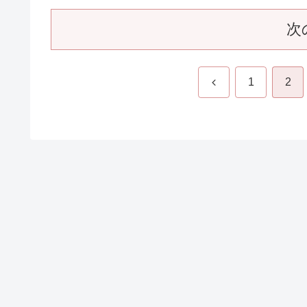
NHK朝ドラ【なつぞら】第146回(第25週火
日) 感想
マコプロを訪ねてきた千遥(清原果耶)と再会したなつ(広
すず)。千遥の働いている神楽坂のお店「杉の子」にお客
してきて欲しいと言われ、咲太郎(岡田将生)と光子(比嘉
未)と信哉(工藤阿須加)と明美(鳴海唯)とともにお店を訪ね
る。千遥の事情を...
2019.09.
スポ
次
前
1
2