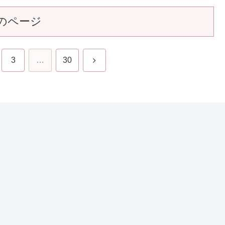
曜
NHK朝ドラ【なつぞら】第145回(第25週月曜
日) 感想
瀬
マコプロダクションで日曜日も忙しく働くなつ（広瀬す
と
ず）たち。そこに千遥（清原果耶）とその娘、千夏（粟野
愛
咲莉）が現れた。「大草原の少女ソラ」のファンだという
千夏に、麻子（貫地谷しほり）がソラのセル画をあげる
も、足早に去ろうとする千遥。なつのこ...
17
2019.09.16
ンサーリンク
のページ
次
3
…
30