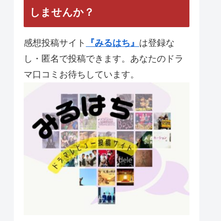
【夜行観覧車】 第10話 最
終回 と統括感想
【JIN-仁-】第11話 最終回
あなたのドラマレビューを投稿
しませんか？
感想投稿サイト
『みるはち』
は登録な
し・匿名で投稿できます。あなたのドラ