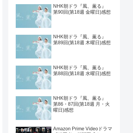
【2026年1月期クールドラ
マ】ラインナップ一覧とキ
ャスト表と期待値ベスト
見取り八段的 2025年の連続
ドラマをランキングしてみ
た
NHK朝ドラ『風、薫る』
第91・92回(第19週 月・火
曜日)感想
NHK朝ドラ『風、薫る』
第90回(第18週 金曜日)感想
NHK朝ドラ『風、薫る』
第89回(第18週 木曜日)感想