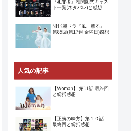
NHK朝ドラ『風、薫る』
第88回(第18週 水曜日)感想
NHK朝ドラ『風、薫る』
第86・87回(第18週 月・火
曜日)感想
Amazon Prime Videoドラマ
『犯罪者』相関図式キャス
ト一覧(ネタバレ)と感想
NHK朝ドラ『風、薫る』
第85回(第17週 金曜日)感想