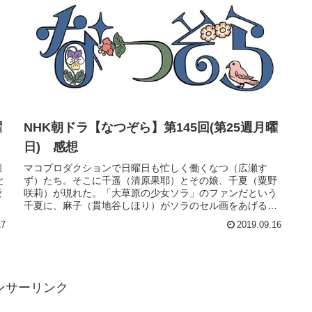
曜
NHK朝ドラ【なつぞら】第147回(第25週水曜
日) 感想
千遥(清原果耶)が働く神楽坂の料理屋に、咲太郎(岡田将生)
たちとともに訪れたなつ(広瀬すず)は、去り際に千遥にと
ある手紙を渡す。その手紙を見た千遥は思わず涙するのだ
た
った。次の日曜日「大草原の少女ソラ」を見ている柴田家
や千遥たち。アニメの中で...
19
2019.09.18
2019年前期朝ドラ「なつぞら」