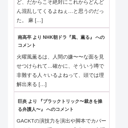
メント
その「組織」？が何を目的としている
のかが具体的に分かってきた第5話。
真弓が覚醒し、石野奈々美としての記
憶が完 […]
くう より 『Tokyo middle 30』 へのコメ
ント
3件とも最終回のように解決したけれ
ど、だからこそ絶対にこれからどんど
ん混乱してくるよねぇ…と思うのだっ
た。 麻 […]
南高卒 より NHK朝ドラ『風、薫る』 への