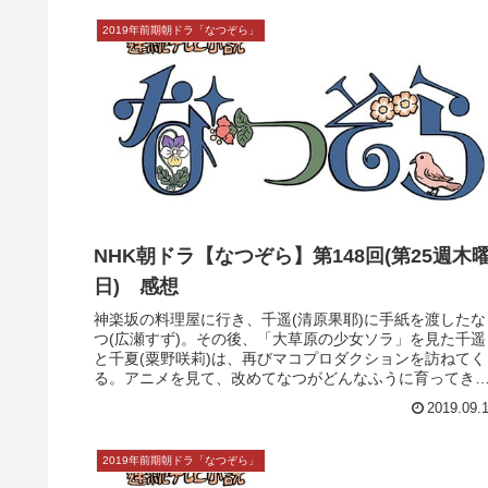
NHK朝ドラ【なつぞら】第150回(第25週土
日) 感想
千遥（清原果耶）にあるものを届けにきた剛男（藤木直
人）は、父の手紙が咲太郎（岡田将生）となつ（広瀬す
ず）と千遥の三兄妹全員に届いたことを知り…。なつは
剛男に夏休みになったら優（増田光桜）と千遥と千夏（
野咲莉）を連れて遊びに行くと話す。そ...
2019.09.
2019年前期朝ドラ「なつぞら」