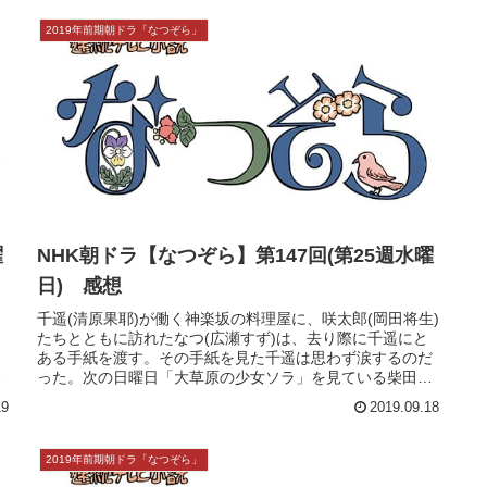
曜
NHK朝ドラ【なつぞら】第149回(第25週金曜
日) 感想
千遥(清原果耶)からお店を辞めたいと聞いたなつ(広瀬すず)
と咲太郎(岡田将生)は、千遥の働く料理屋「杉の子」に向
、
かう。店には、すでに千遥と、千遥の育った置き屋の女
粟
将・なほ子(原日出子)が来ていた。そして扉が開き「杉の
子」女将の雅子(浅茅陽子...
21
2019.09.20
2019年前期朝ドラ「なつぞら」