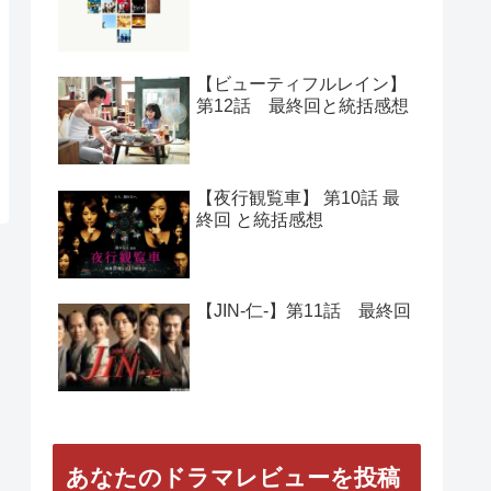
人気の記事
【Woman】 第11話 最終回
と総括感想
【正義の味方】第１０話
最終回と総括感想
【ビューティフルレイン】
第12話 最終回と統括感想