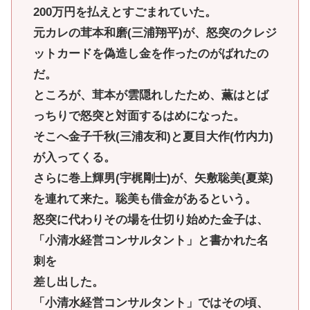
200万円を払えとすごまれていた。
元カレの茸本和磨(三浦翔平)が、怒突のクレジ
ットカードを偽造し金を作ったのがばれたの
だ。
ところが、茸本が雲隠れしたため、薫はとば
っちりで怒突と対面するはめになった。
そこへ金子千秋(三浦友和)と夏目大作(竹内力)
が入ってくる。
さらに巻上輝男(宇梶剛士)が、矢敷聡美(夏菜)
を連れて来た。聡美も借金があるという。
怒突に代わりその場を仕切り始めた金子は、
「小清水経営コンサルタント」と書かれた名
刺を
差し出した。
「小清水経営コンサルタント」ではその頃、