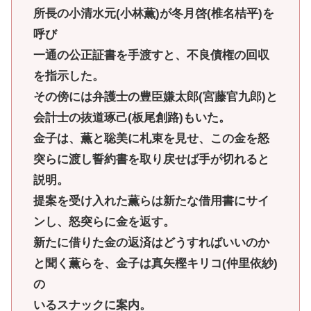
所長の小清水元(小林薫)が冬月啓(椎名桔平)を
呼び
一通の公正証書を手渡すと、不良債権の回収
を指示した。
その傍には弁護士の豊臣嫌太郎(宮藤官九郎)と
会計士の抜道琢己(板尾創路)もいた。
金子は、薫と聡美に札束を見せ、この金を怒
突らに渡し誓約書を取り戻せば手が切れると
説明。
提案を受け入れた薫らは新たな借用書にサイ
ンし、怒突らに金を返す。
新たに借りた金の返済はどうすればいいのか
と聞く薫らを、金子は真矢樫キリコ(仲里依紗)
の
いるスナックに案内。