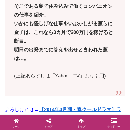
そこである島で住み込みで働くコンパニオン
の仕事を紹介。
いかにも怪しげな仕事をいぶかしがる薫らに
金子は、これなら3カ月で200万円を稼げると
断言。
明日の出発までに答えを出せと言われた薫
は…。
(上記あらすじは「Yahoo！TV」より引用)
よろしければ→
【2014年4月期・春クールドラマ】ラ
インナップ一覧とキャスト表
ホーム
シェア
トップ
サイドバー