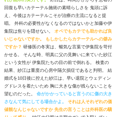
回復も早いカテーテル施術の素晴らしさを 鬼頭に訴
え、今後はカテーテルこそが治療の主流になると提
唱。 外科の必要性がなくなるのではないかと加藤や伊
集院は焦りを隠せない。
オペでもカテでも助かれば良
いじゃないですか。 もしかしたらカテーテルへの僻み
ですか？
研修医の冬実は、暢気な言葉で伊集院を苛付
かせる。 そんな時、明真に父の見舞いに来ていた紗江
という女性が 伊集院たちの目の前で倒れる。 検査の
結果、紗江は重度の心房中隔欠損症であると判明。 結
婚式を10日後に控えた紗江は、早い退院とウェディン
グドレスを着たいため 胸に大きな傷が残らないことを
望むのだった。
命がかかっていると言うのに傷の大き
さなんて気にしてる場合かよ。
それは人それぞれの価
値観なんじゃないですか 先生の言うことは外科医の驕