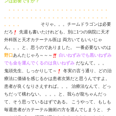
ンは必要ですか？
。。。。。。。。。。。。。。。。。。。。。。。
。。。。。。。。。。。。。。。。。。。。。。。。
。。。。
そりゃ。。。チームドラゴンは必要
だろ
先週も書いたけれども、別に1つの病院に天才
外科医と天才カテーテル医は 両方いてもいいじゃ
ん。。。と、思うのでありました。 一番必要ないのは
野口
あんたじゃろ～～～
白いねずみでも黒いねずみ
でも金を運んでくるのは良いねずみ
だなんて。。。
鬼頭先生、しっかりして～
冬実の言う通り、どの治
療法に価値を感じるかは患者次第だと思うんですよ。
患者が良くなりさえすれば。。。 治療法なんて、どっ
ちだって構わない。 。。。と、我らが龍ちゃんだっ
て、そう思っているはずである。 こうやって、もしも
毎週患者がカテーテル施術の方を選んでしまうと、 チ