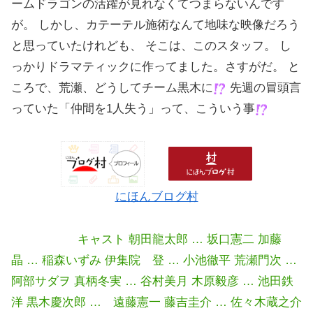
ームドラゴンの活躍が見れなくてつまらないんです
が。 しかし、カテーテル施術なんて地味な映像だろう
と思っていたけれども、 そこは、このスタッフ。 し
っかりドラマティックに作ってました。さすがだ。 と
ころで、荒瀬、どうしてチーム黒木に
先週の冒頭言
っていた「仲間を1人失う」って、こういう事
にほんブログ村
キャスト 朝田龍太郎 … 坂口憲二 加藤
晶 … 稲森いずみ 伊集院 登 … 小池徹平 荒瀬門次 …
阿部サダヲ 真柄冬実 … 谷村美月 木原毅彦 … 池田鉄
洋 黒木慶次郎 … 遠藤憲一 藤吉圭介 … 佐々木蔵之介