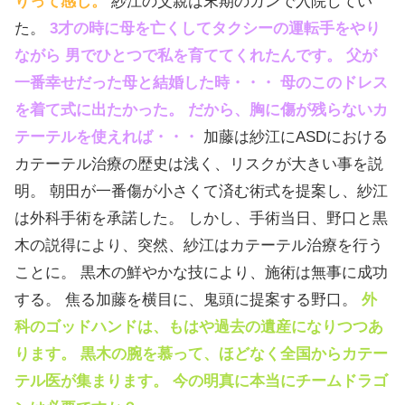
りって感じ。
紗江の父親は末期のガンで入院してい
た。
3才の時に母を亡くしてタクシーの運転手をやり
ながら 男でひとつで私を育ててくれたんです。 父が
一番幸せだった母と結婚した時・・・ 母のこのドレス
を着て式に出たかった。 だから、胸に傷が残らないカ
テーテルを使えれば・・・
加藤は紗江にASDにおける
カテーテル治療の歴史は浅く、リスクが大きい事を説
明。 朝田が一番傷が小さくて済む術式を提案し、紗江
は外科手術を承諾した。 しかし、手術当日、野口と黒
木の説得により、突然、紗江はカテーテル治療を行う
ことに。 黒木の鮮やかな技により、施術は無事に成功
する。 焦る加藤を横目に、鬼頭に提案する野口。
外
科のゴッドハンドは、もはや過去の遺産になりつつあ
ります。 黒木の腕を慕って、ほどなく全国からカテー
テル医が集まります。 今の明真に本当にチームドラゴ