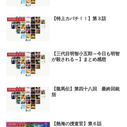
【特上カバチ！！】第３話
2010年ドラマ
【三代目明智小五郎～今日も明智
2010年ドラマ
が殺される～】まとめ感想
【龍馬伝】第四十八回 最終回統
2010年ドラマ
括
【熱海の捜査官】第６話
2010年ドラマ