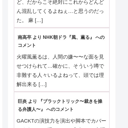
メント
その「組織」？が何を目的としている
のかが具体的に分かってきた第5話。
真弓が覚醒し、石野奈々美としての記
憶が完 […]
くう より 『Tokyo middle 30』 へのコメ
ント
3件とも最終回のように解決したけれ
ど、だからこそ絶対にこれからどんど
ん混乱してくるよねぇ…と思うのだっ
た。 麻 […]
南高卒 より NHK朝ドラ『風、薫る』 への