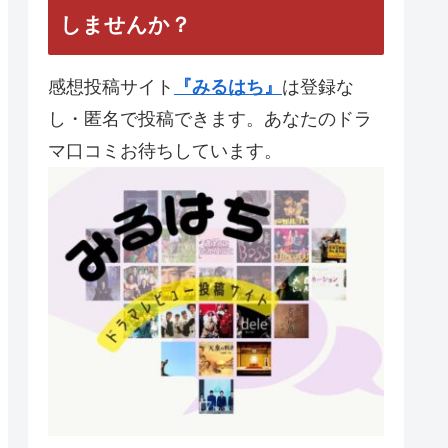
【夜行観覧車】 第10話 最
終回 と統括感想
【JIN-仁-】第11話 最終回
あなたのドラマレビューを投稿
しませんか？
感想投稿サイト
『みるはち』
は登録な
し・匿名で投稿できます。あなたのドラ