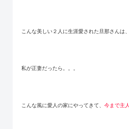
そして、２人の姿が本当に美しい。
八千草薫、７６才。
森光子、８６才。
こんな美しい２人に生涯愛された旦那さんは