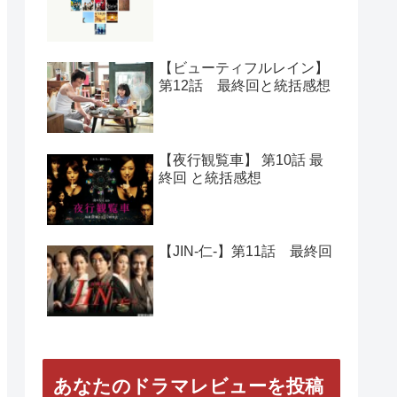
人気の記事
【Woman】 第11話 最終回
と総括感想
【正義の味方】第１０話
最終回と総括感想
【ビューティフルレイン】
第12話 最終回と統括感想