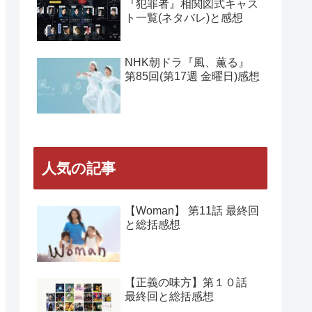
NHK朝ドラ『風、薫る』
第88回(第18週 水曜日)感想
NHK朝ドラ『風、薫る』
第86・87回(第18週 月・火
曜日)感想
Amazon Prime Videoドラマ
『犯罪者』相関図式キャス
ト一覧(ネタバレ)と感想
NHK朝ドラ『風、薫る』
第85回(第17週 金曜日)感想