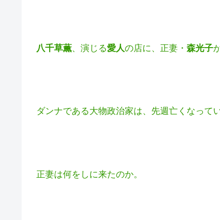
今日は、
森光子
、
八千草薫
の
二大ベテラン女
このドラマ、１話は見逃し、２話はあまり真
ストーリーに今イチ入り込めないでいたんだ
八千草薫
、演じる
愛人
の店に、正妻・
森光子