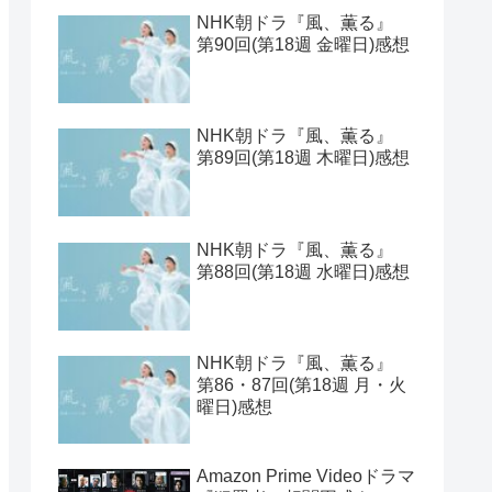
【2026年1月期クールドラ
マ】ラインナップ一覧とキ
ャスト表と期待値ベスト
見取り八段的 2025年の連続
ドラマをランキングしてみ
た
NHK朝ドラ『風、薫る』
第91・92回(第19週 月・火
曜日)感想
NHK朝ドラ『風、薫る』
第90回(第18週 金曜日)感想
NHK朝ドラ『風、薫る』
第89回(第18週 木曜日)感想