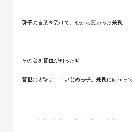
珠子
の言葉を受けて、心から変わった
兼良
。
その名を
音也
が知った時
音也
の攻撃は、
「いじめっ子」兼良
に向かっ
。。。。。。。。。。。。。。。。。