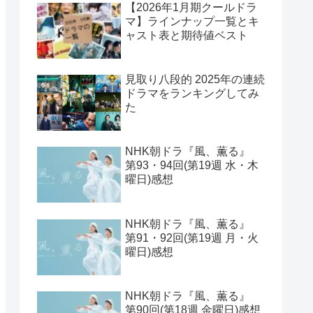
【2026年1月期クールドラ
マ】ラインナップ一覧とキ
ャスト表と期待値ベスト
見取り八段的 2025年の連続
ドラマをランキングしてみ
た
NHK朝ドラ『風、薫る』
第93・94回(第19週 水・木
曜日)感想
NHK朝ドラ『風、薫る』
第91・92回(第19週 月・火
曜日)感想
NHK朝ドラ『風、薫る』
第90回(第18週 金曜日)感想