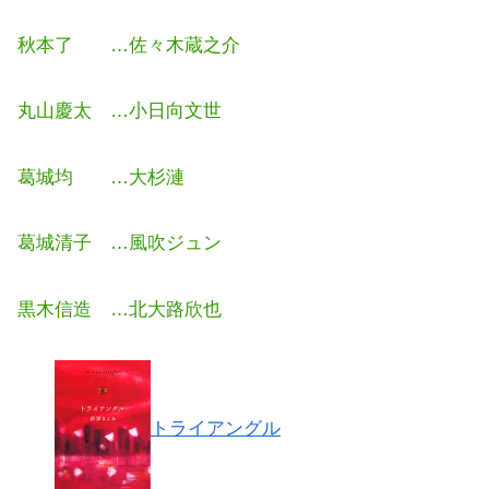
秋本了 …佐々木蔵之介
丸山慶太 …小日向文世
葛城均 …大杉漣
葛城清子 …風吹ジュン
黒木信造 …北大路欣也
トライアングル