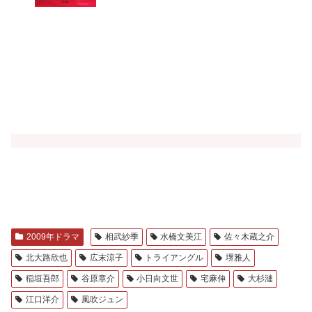
2009年ドラマ
相武紗季
水橋文美江
佐々木蔵之介
北大路欣也
広末涼子
トライアングル
堺雅人
稲垣吾郎
谷原章介
小日向文世
宅麻伸
大杉漣
江口洋介
風吹ジュン