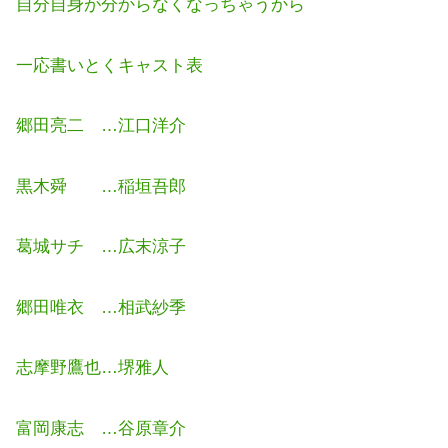
自分自身が分からなくなっちゃうから
一応書いとくキャスト表
郷田亮二 …江口洋介
黒木舜 …稲垣吾郎
葛城サチ …広末涼子
郷田唯衣 …相武紗季
志摩野鷹也…堺雅人
富岡康志 …谷原章介