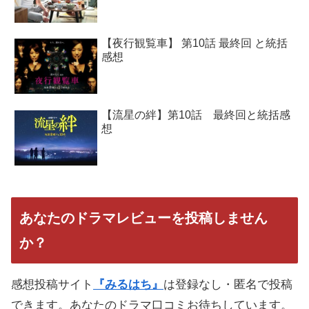
【夜行観覧車】 第10話 最終回 と統括
感想
【流星の絆】第10話 最終回と統括感
想
あなたのドラマレビューを投稿しません
か？
感想投稿サイト
『みるはち』
は登録なし・匿名で投稿
できます。あなたのドラマ口コミお待ちしています。