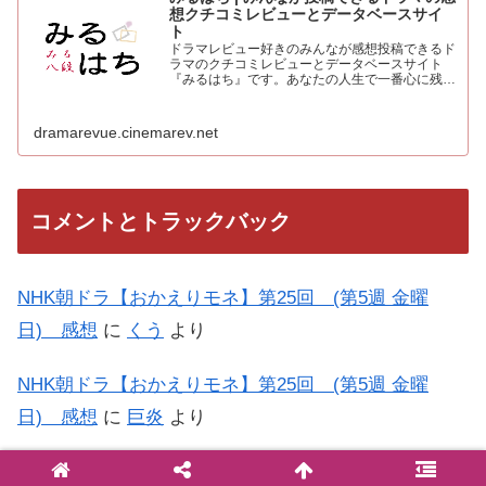
想クチコミレビューとデータベースサイ
ト
ドラマレビュー好きのみんなが感想投稿できるド
ラマのクチコミレビューとデータベースサイト
『みるはち』です。あなたの人生で一番心に残っ
た「好きなベストドラマ投票所」も常時受付中。
人気のドラマを見て、みんなの感想を投稿しよう
dramarevue.cinemarev.net
コメントとトラックバック
NHK朝ドラ【おかえりモネ】第25回 (第5週 金曜
日) 感想
に
くう
より
NHK朝ドラ【おかえりモネ】第25回 (第5週 金曜
日) 感想
に
巨炎
より
NHK朝ドラ【おかえりモネ】第15回 (第3週 金曜