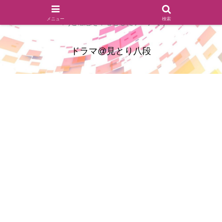
ドラマのシーンとセリフを切り取ったあらすじレビュー(復習ネタ
メニュー
検索
バレ)と感想を中心としたブログです
ドラマ@見とり八段