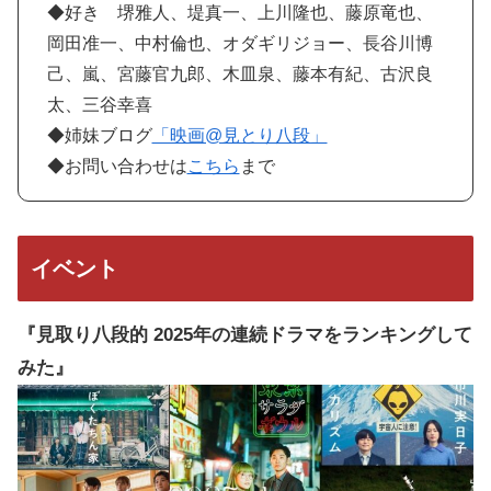
◆好き 堺雅人、堤真一、上川隆也、藤原竜也、
岡田准一、中村倫也、オダギリジョー、長谷川博
己、嵐、宮藤官九郎、木皿泉、藤本有紀、古沢良
太、三谷幸喜
◆姉妹ブログ
「映画@見とり八段」
◆お問い合わせは
こちら
まで
イベント
『見取り八段的 2025年の連続ドラマをランキングして
みた』