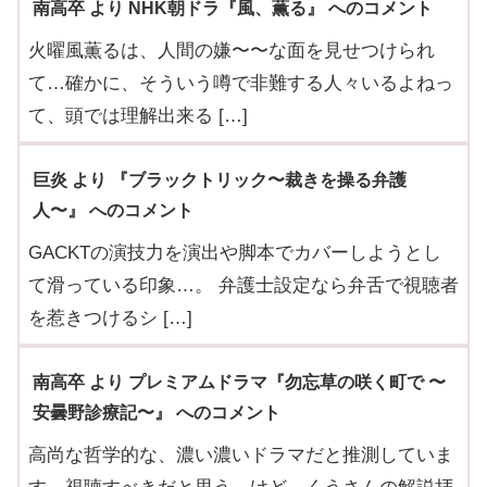
南高卒 より NHK朝ドラ『風、薫る』 へのコメント
火曜風薫るは、人間の嫌〜〜な面を見せつけられ
て…確かに、そういう噂で非難する人々いるよねっ
て、頭では理解出来る […]
巨炎 より 『ブラックトリック〜裁きを操る弁護
人〜』 へのコメント
GACKTの演技力を演出や脚本でカバーしようとし
て滑っている印象…。 弁護士設定なら弁舌で視聴者
を惹きつけるシ […]
南高卒 より プレミアムドラマ『勿忘草の咲く町で 〜
安曇野診療記〜』 へのコメント
高尚な哲学的な、濃い濃いドラマだと推測していま