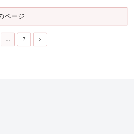
のページ
次
…
7
へ