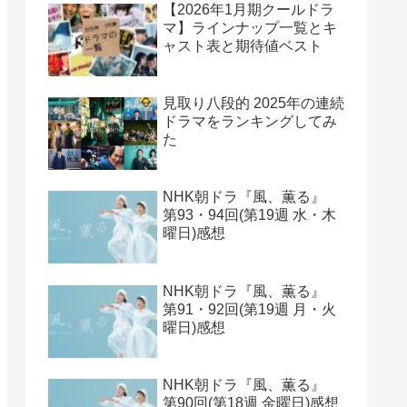
【2026年1月期クールドラ
マ】ラインナップ一覧とキ
ャスト表と期待値ベスト
見取り八段的 2025年の連続
ドラマをランキングしてみ
た
NHK朝ドラ『風、薫る』
第93・94回(第19週 水・木
曜日)感想
NHK朝ドラ『風、薫る』
第91・92回(第19週 月・火
曜日)感想
NHK朝ドラ『風、薫る』
第90回(第18週 金曜日)感想