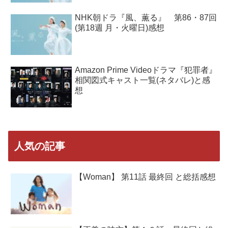
NHK朝ドラ『風、薫る』 第86・87回
(第18週 月・火曜日)感想
Amazon Prime Videoドラマ『犯罪者』
相関図式キャスト一覧(ネタバレ)と感
想
人気の記事
【Woman】 第11話 最終回 と総括感想