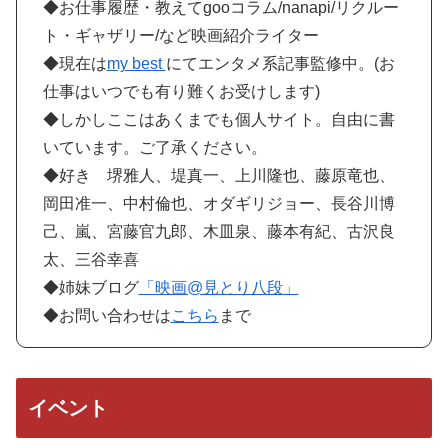
◆お仕事履歴・教えてgooコラム/nanapi/リクルー
ト・ギャザリー/など映画紹介ライター
◆現在は
my best
にてエンタメ系記事監修中。(お
仕事はいつでも有り難くお受けします)
◆しかしここはあくまでも個人サイト。自由に書
いています。ご了承ください。
◆好き 堺雅人、堤真一、上川隆也、藤原竜也、
岡田准一、中村倫也、オダギリジョー、長谷川博
己、嵐、宮藤官九郎、木皿泉、藤本有紀、古沢良
太、三谷幸喜
◆姉妹ブログ
「映画@見とり八段」
◆お問い合わせは
こちら
まで
イベント