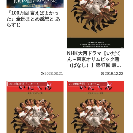
『100万回 言えばよかっ
た』全部まとめ感想と あ
らすじ
NHK大河ドラマ【いだて
ん～東京オリムピック噺
（ばなし）】第47回 最終
話「時間よ止まれ」感想
2023.03.21
2019.12.22
2019年大河「いだてん～東京オリムピック噺」
2019年大河「いだてん～東京オリムピック噺」