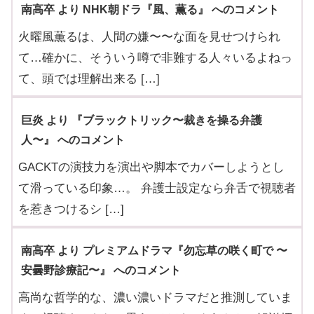
南高卒 より NHK朝ドラ『風、薫る』 へのコメント
火曜風薫るは、人間の嫌〜〜な面を見せつけられ
て…確かに、そういう噂で非難する人々いるよねっ
て、頭では理解出来る […]
巨炎 より 『ブラックトリック〜裁きを操る弁護
人〜』 へのコメント
GACKTの演技力を演出や脚本でカバーしようとし
て滑っている印象…。 弁護士設定なら弁舌で視聴者
を惹きつけるシ […]
南高卒 より プレミアムドラマ『勿忘草の咲く町で 〜
安曇野診療記〜』 へのコメント
高尚な哲学的な、濃い濃いドラマだと推測していま