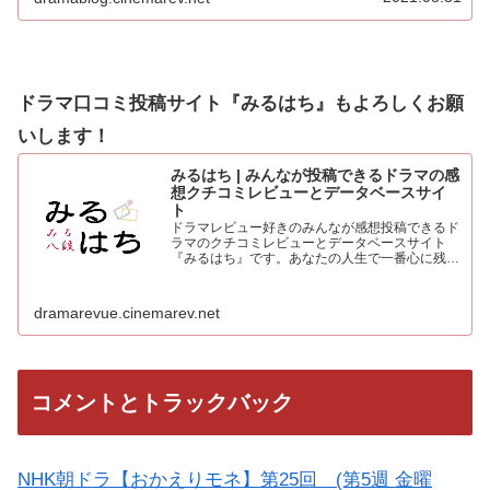
心より感謝申し上げます！！集計の結果を発表…
ドラマ口コミ投稿サイト『みるはち』もよろしくお願
いします！
みるはち | みんなが投稿できるドラマの感
想クチコミレビューとデータベースサイ
ト
ドラマレビュー好きのみんなが感想投稿できるド
ラマのクチコミレビューとデータベースサイト
『みるはち』です。あなたの人生で一番心に残っ
た「好きなベストドラマ投票所」も常時受付中。
人気のドラマを見て、みんなの感想を投稿しよう
dramarevue.cinemarev.net
コメントとトラックバック
NHK朝ドラ【おかえりモネ】第25回 (第5週 金曜