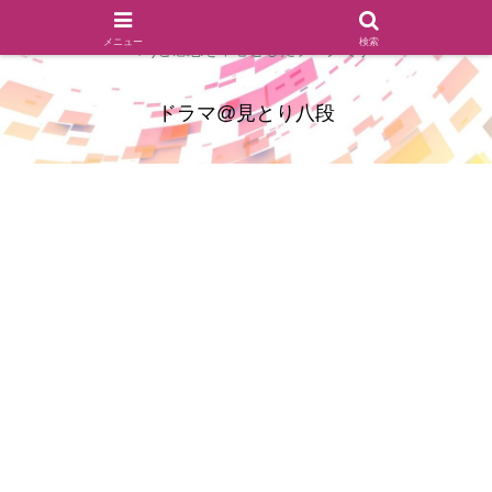
ドラマのシーンとセリフを切り取ったあらすじレビュー(復習ネタ
メニュー
検索
バレ)と感想を中心としたブログです
ドラマ@見とり八段