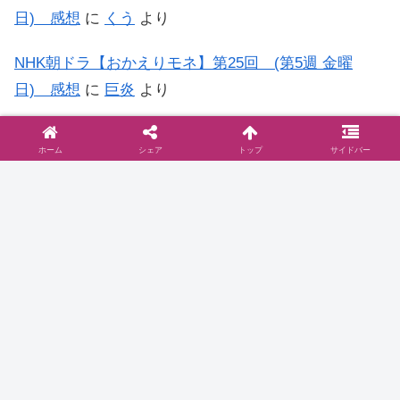
日) 感想
に
くう
より
NHK朝ドラ【おかえりモネ】第25回 (第5週 金曜
日) 感想
に
巨炎
より
NHK朝ドラ【おかえりモネ】第15回 (第3週 金曜
ホーム
シェア
トップ
サイドバー
日) 感想
に
もう…何がなんだか日記
より
◆お問い合わせは
こちら
まで
◆プライバシーポリシー
プライバシーポリシーと2006年に行った
ブログ移転に関して
お問い合わせとプライバシーポリシーご訪問いた
だきありがとうございます。当サイト『ドラマ@
見とり八段』( )のプライバシーポリシーについて
以下をご参照ください。免責事項 当サイトで
は、コンテンツについてできる限り正確に保つよ
2016.10.16
dramablog.cinemarev.net
うに努めております…