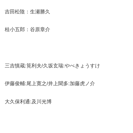
吉田松陰：生瀬勝久
桂小五郎：谷原章介
三吉慎蔵:筧利夫/久坂玄瑞:やべきょうすけ
伊藤俊輔:尾上寛之/井上聞多:加藤虎ノ介
大久保利通:及川光博