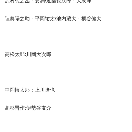
沢村惣之丞：要潤/近藤長次郎：大泉洋
陸奥陽之助：平岡祐太/池内蔵太：桐谷健太
高松太郎:川岡大次郎
中岡慎太郎：上川隆也
高杉晋作:伊勢谷友介