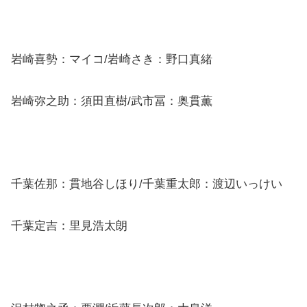
岩崎喜勢：マイコ/岩崎さき：野口真緒
岩崎弥之助：須田直樹/武市冨：奥貫薫
千葉佐那：貫地谷しほり/千葉重太郎：渡辺いっけい
千葉定吉：里見浩太朗