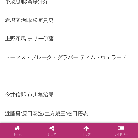
小栗忠順:斎藤洋介
岩堀文治郎:松尾貴史
上野彦馬:テリー伊藤
トーマス・ブレーク・グラバー:ティム・ウェラード
今井信郎:市川亀治郎
近藤勇:原田泰造/土方歳三:松田悟志
沖田総司:栩原楽人/松平容保:長谷川朝晴
ホーム
シェア
トップ
サイドバー