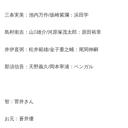
三条実美：池内万作/坂崎紫瀾：浜田学
島村衛吉：山雄介/河原塚茂太郎：原田裕章
井伊直弼：松井範雄/金子重之輔：尾関伸嗣
那須信吾：天野義久/岡本寧浦：ベンガル
智：菅井きん
お元：蒼井優