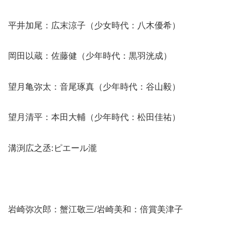
平井加尾：広末涼子（少女時代：八木優希）
岡田以蔵：佐藤健（少年時代：黒羽洸成）
望月亀弥太：音尾琢真（少年時代：谷山毅）
望月清平：本田大輔（少年時代：松田佳祐）
溝渕広之丞:ピエール瀧
岩崎弥次郎：蟹江敬三/岩崎美和：倍賞美津子