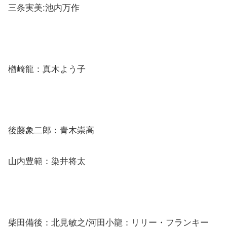
三条実美:池内万作
楢崎龍：真木よう子
後藤象二郎：青木崇高
山内豊範：染井将太
柴田備後：北見敏之/河田小龍：リリー・フランキー