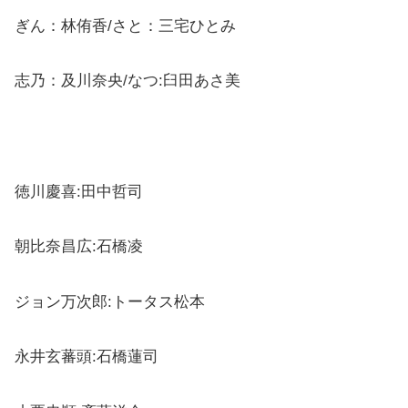
ぎん：林侑香/さと：三宅ひとみ
志乃：及川奈央/なつ:臼田あさ美
徳川慶喜:田中哲司
朝比奈昌広:石橋凌
ジョン万次郎:トータス松本
永井玄蕃頭:石橋蓮司