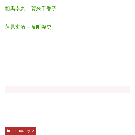
相馬幸恵 – 賀来千香子
蓮見丈治 – 反町隆史
2010年ドラマ