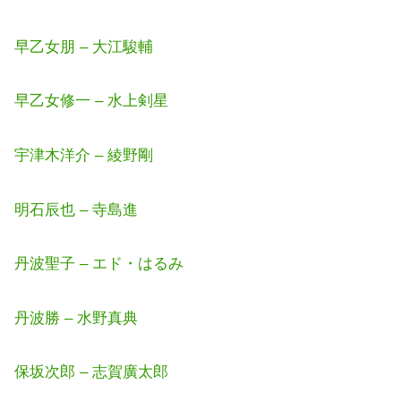
早乙女朋 – 大江駿輔
早乙女修一 – 水上剣星
宇津木洋介 – 綾野剛
明石辰也 – 寺島進
丹波聖子 – エド・はるみ
丹波勝 – 水野真典
保坂次郎 – 志賀廣太郎