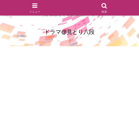
ドラマのシーンとセリフを切り取ったあらすじレビュー(復習ネタ
メニュー
検索
バレ)と感想を中心としたブログです
ドラマ@見とり八段