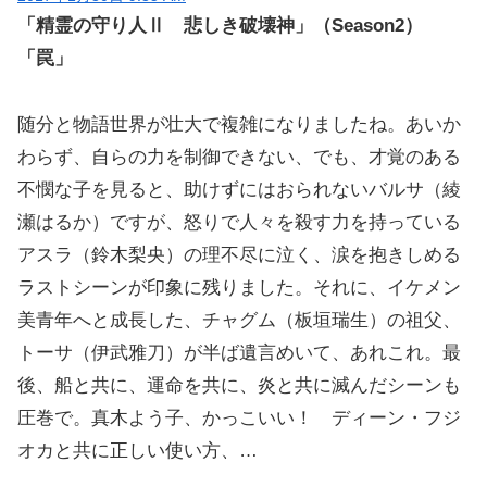
「精霊の守り人Ⅱ 悲しき破壊神」（Season2）
「罠」
随分と物語世界が壮大で複雑になりましたね。あいか
わらず、自らの力を制御できない、でも、才覚のある
不憫な子を見ると、助けずにはおられないバルサ（綾
瀬はるか）ですが、怒りで人々を殺す力を持っている
アスラ（鈴木梨央）の理不尽に泣く、涙を抱きしめる
ラストシーンが印象に残りました。それに、イケメン
美青年へと成長した、チャグム（板垣瑞生）の祖父、
トーサ（伊武雅刀）が半ば遺言めいて、あれこれ。最
後、船と共に、運命を共に、炎と共に滅んだシーンも
圧巻で。真木よう子、かっこいい！ ディーン・フジ
オカと共に正しい使い方、…