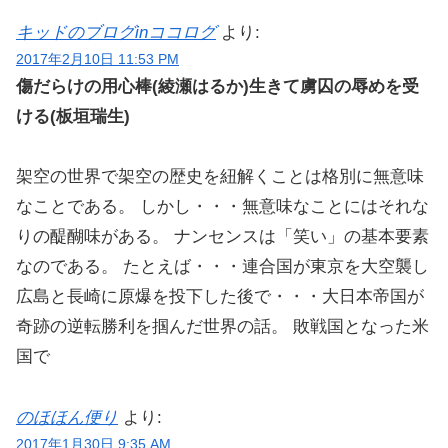
キッドのブログinココログ
より:
2017年2月10日 11:53 PM
傷だらけの用心棒(綾瀬はるか)生きて虜囚の辱めを受
ける(板垣瑞生)
架空の世界で架空の歴史を紐解くことは格別に無意味
なことである。 しかし・・・無意味なことにはそれな
りの醍醐味がある。 ナンセンスは「笑い」の基本要素
なのである。 たとえば・・・連合国が東京を大空襲し
広島と長崎に原爆を投下した後で・・・大日本帝国が
奇跡の逆転勝利を掴んだ世界の話。 敗戦国となった米
国で
のほほん便り
より:
2017年1月30日 9:35 AM