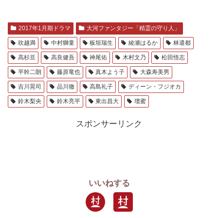
2017年1月期ドラマ
大河ファンタジー「精霊の守り人」
吹越満
中村獅童
板垣瑞生
綾瀬はるか
林遣都
高杉亘
高良健吾
神尾佑
木村文乃
松田悟志
平幹二朗
藤原竜也
真木よう子
大森寿美男
吉川晃司
品川徹
高島礼子
ディーン・フジオカ
鈴木梨央
鈴木亮平
東出昌大
壇蜜
スポンサーリンク
いいねする