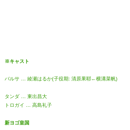
※キャスト
バルサ … 綾瀬はるか(子役期: 清原果耶←横溝菜帆)
タンダ … 東出昌大
トロガイ … 高島礼子
新ヨゴ皇国