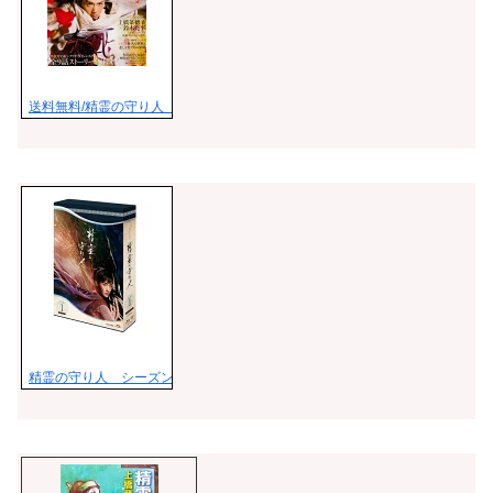
送料無料/精霊の守り人 NHK大河ファンタジー SEASON 2 完全ドラマ
精霊の守り人 シーズン1 Blu-ray BOX【Blu-ray】 [ 綾瀬はるか ]