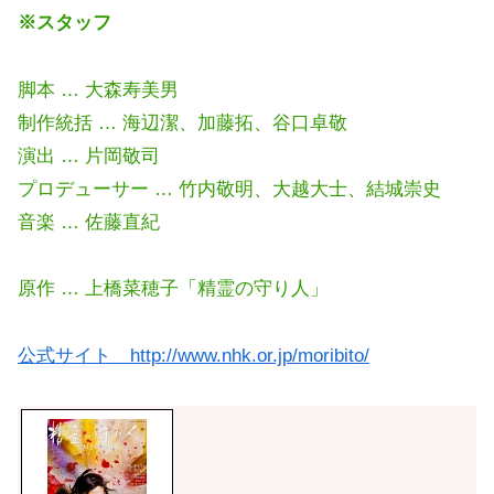
※スタッフ
脚本 … 大森寿美男
制作統括 … 海辺潔、加藤拓、谷口卓敬
演出 … 片岡敬司
プロデューサー … 竹内敬明、大越大士、結城崇史
音楽 … 佐藤直紀
原作 … 上橋菜穂子「精霊の守り人」
公式サイト http://www.nhk.or.jp/moribito/