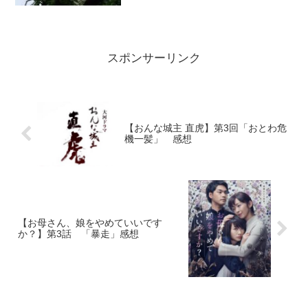
魔 第6話「「復讐」...
スポンサーリンク
【おんな城主 直虎】第3回「おとわ危
機一髪」 感想
【お母さん、娘をやめていいです
か？】第3話 「暴走」感想