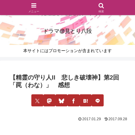
ドラマのシーンとセリフを切り取ったあらすじレビュー(復習ネタ
メニュー
検索
バレ)と感想を中心としたブログです
ドラマ@見とり八段
本サイトにはプロモーションが含まれています
【精霊の守り人II 悲しき破壊神】第2回
「罠（わな）」 感想
2017.01.29
2017.09.28