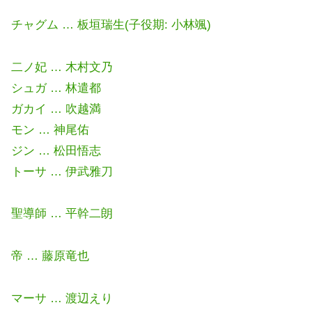
チャグム … 板垣瑞生(子役期: 小林颯)
二ノ妃 … 木村文乃
シュガ … 林遣都
ガカイ … 吹越満
モン … 神尾佑
ジン … 松田悟志
トーサ … 伊武雅刀
聖導師 … 平幹二朗
帝 … 藤原竜也
マーサ … 渡辺えり