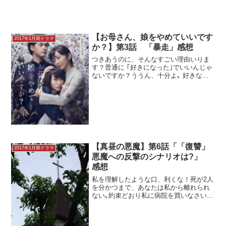
【お母さん、娘をやめていいです
2017年1月期ドラマ
か？】第3話 「暴走」感想
つきあうのに、そんなすごい理由いりま
す？普通に ｢好きになった｣でいいんじゃ
ないですか？ううん、十分よ｡ 好きなら
いいの｡頑張って｡恋愛は本来頑張るもの
じゃないけど…この恋愛は頑張らなきゃ
いけないかも｡NHKドラマ10 お母さん、
娘をやめ...
【真昼の悪魔】第6話「「復讐」
2017年1月期ドラマ
悪魔への反撃のシナリオは?」
感想
私を理解したような口、利くな！死が2人
を分かつまで、あなたは私から離れられ
ない｡約束どおり私に病院を買いなさい｡
患者だけじゃなくて全てを支配するのが
私の望みなの｡結婚して幸せな家庭を築き
ましょう！オトナの土ドラ 真昼の悪