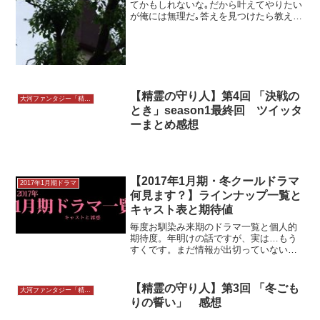
てかもしれないな｡だから叶えてやりたい
が俺には無理だ｡答えを見つけたら教えて
くれ｡お前は…｡今のままで いい｡今のま
まで いい｡何言ってるの？お父さん｡ 神様
に会ったら教えてあげて｡自分の娘は悪魔
だって｡...
【精霊の守り人】第4回 「決戦の
大河ファンタジー「精霊の守り人」
とき」season1最終回 ツイッタ
ーまとめ感想
【2017年1月期・冬クールドラマ
2017年1月期ドラマ
何見ます？】ラインナップ一覧と
キャスト表と期待値
毎度お馴染み来期のドラマ一覧と個人的
期待度。年明けの話ですが、実は…もう
すくです。まだ情報が出切っていないの
で、とりあえず解るところだけUPし、雑
感は年明けに追記する予定。タイトルは
公式サイト、または仮サイトなどにリン
【精霊の守り人】第3回 「冬ごも
大河ファンタジー「精霊の守り人」
クしています。曜日/時...
りの誓い」 感想