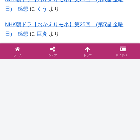
日) 感想
に
くう
より
NHK朝ドラ【おかえりモネ】第25回 (第5週 金曜
日) 感想
に
巨炎
より
NHK朝ドラ【おかえりモネ】第15回 (第3週 金曜
ホーム
シェア
トップ
サイドバー
日) 感想
に
もう…何がなんだか日記
より
◆お問い合わせは
こちら
まで
◆プライバシーポリシー
プライバシーポリシーと2006年に行った
ブログ移転に関して
お問い合わせとプライバシーポリシーご訪問いた
だきありがとうございます。当サイト『ドラマ@
見とり八段』( )のプライバシーポリシーについて
以下をご参照ください。免責事項 当サイトで
は、コンテンツについてできる限り正確に保つよ
2016.10.16
dramablog.cinemarev.net
うに努めております…