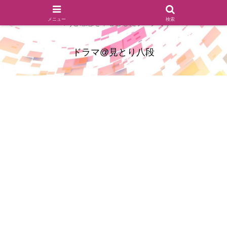
ドラマのシーンとセリフを切り取ったあらすじレビュー(復習ネタ
メニュー
検索
バレ)と感想を中心としたブログです
ドラマ@見とり八段