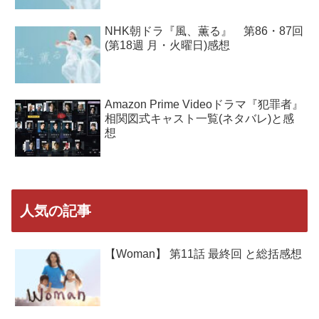
NHK朝ドラ『風、薫る』 第86・87回
(第18週 月・火曜日)感想
Amazon Prime Videoドラマ『犯罪者』
相関図式キャスト一覧(ネタバレ)と感
想
人気の記事
【Woman】 第11話 最終回 と総括感想