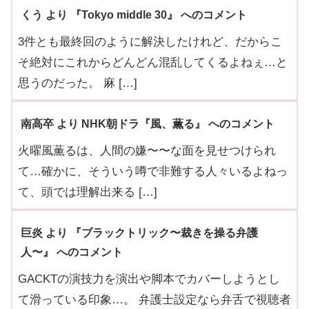
くう より 『Tokyo middle 30』 へのコメント
3件とも最終回のように解決したけれど、だからこ
そ絶対にこれからどんどん混乱してくるよねぇ…と
思うのだった。 麻 […]
南高卒 より NHK朝ドラ『風、薫る』 へのコメント
火曜風薫るは、人間の嫌〜〜な面を見せつけられ
て…確かに、そういう噂で非難する人々いるよねっ
て、頭では理解出来る […]
巨炎 より 『ブラックトリック〜裁きを操る弁護
人〜』 へのコメント
GACKTの演技力を演出や脚本でカバーしようとし
て滑っている印象…。 弁護士設定なら弁舌で視聴者