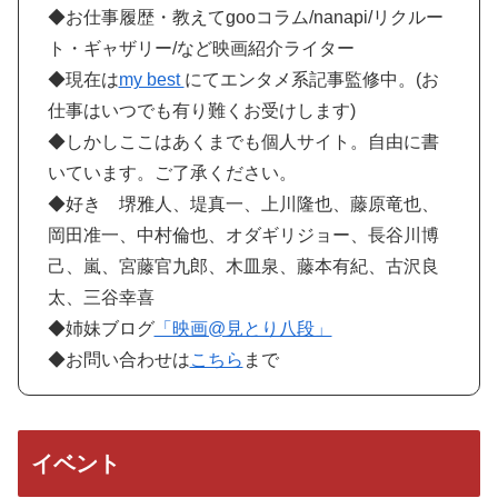
◆お仕事履歴・教えてgooコラム/nanapi/リクルー
ト・ギャザリー/など映画紹介ライター
◆現在は
my best
にてエンタメ系記事監修中。(お
仕事はいつでも有り難くお受けします)
◆しかしここはあくまでも個人サイト。自由に書
いています。ご了承ください。
◆好き 堺雅人、堤真一、上川隆也、藤原竜也、
岡田准一、中村倫也、オダギリジョー、長谷川博
己、嵐、宮藤官九郎、木皿泉、藤本有紀、古沢良
太、三谷幸喜
◆姉妹ブログ
「映画@見とり八段」
◆お問い合わせは
こちら
まで
イベント