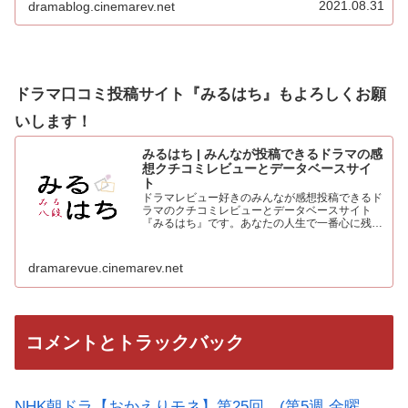
2021.08.31
dramablog.cinemarev.net
心より感謝申し上げます！！集計の結果を発表…
ドラマ口コミ投稿サイト『みるはち』もよろしくお願
いします！
みるはち | みんなが投稿できるドラマの感
想クチコミレビューとデータベースサイ
ト
ドラマレビュー好きのみんなが感想投稿できるド
ラマのクチコミレビューとデータベースサイト
『みるはち』です。あなたの人生で一番心に残っ
た「好きなベストドラマ投票所」も常時受付中。
人気のドラマを見て、みんなの感想を投稿しよう
dramarevue.cinemarev.net
コメントとトラックバック
NHK朝ドラ【おかえりモネ】第25回 (第5週 金曜