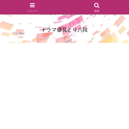
ドラマのシーンとセリフを切り取ったあらすじレビュー(復習ネタ
メニュー
検索
バレ)と感想を中心としたブログです
ドラマ@見とり八段